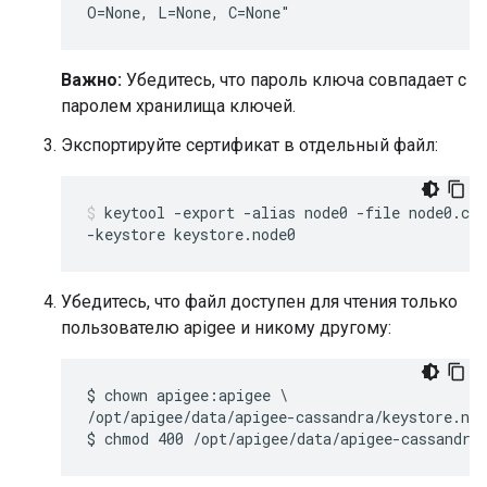
O=None, L=None, C=None"
Важно:
Убедитесь, что пароль ключа совпадает с
паролем хранилища ключей.
Экспортируйте сертификат в отдельный файл:
keytool -export -alias node0 -file node0.cer
-keystore keystore.node0
Убедитесь, что файл доступен для чтения только
пользователю apigee и никому другому:
$ chown apigee:apigee \

/opt/apigee/data/apigee-cassandra/keystore.nod
$ chmod 400 /opt/apigee/data/apigee-cassandra