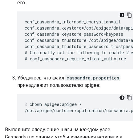
его.
conf_cassandra_internode_encryption=all

conf_cassandra_keystore=/opt/apigee/data/apige
conf_cassandra_keystore_password=keypass

conf_cassandra_truststore=/opt/apigee/data/api
conf_cassandra_truststore_password=trustpass

# Optionally set the following to enable 2-way
# conf_cassandra_require_client_auth=true
Убедитесь, что файл
cassandra.properties
принадлежит пользователю apigee:
chown apigee:apigee \

/opt/apigee/customer/application/cassandra.pr
Выполните следующие шаги на каждом узле
Cassandra по одному, чтобы изменения вступили в