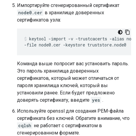
Импортируйте сгенерированный сертификат
node0.cer
в хранилище доверенных
сертификатов узла:
keytool -import -v -trustcacerts -alias node
-file node0.cer -keystore truststore.node0
Команда выше попросит вас установить пароль.
Это пароль хранилища доверенных
сертификатов, который может отличаться от
пароля хранилища ключей, который вы
установили ранее. Если будет предложено
доверять сертификату, введите
yes
.
Используйте openssl для создания PEM-файла
сертификата без ключей. Обратите внимание, что
cqlsh
не работает с сертификатом в
сгенерированном формате.