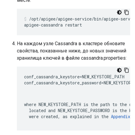
месте:
/opt/apigee/apigee-service/bin/apigee-servic
apigee-cassandra restart
На каждом узле Cassandra в кластере обновите
свойства, показанные ниже, до новых значений
хранилища ключей в файле cassandra.properties:
conf_cassandra_keystore=NEW_KEYSTORE_PATH

conf_cassandra_keystore_password=NEW_KEYSTORE_
where 
NEW_KEYSTORE_PATH
 is the path to the di
  located and 
NEW_KEYSTORE_PASSWORD
 is the ke
  were created, as explained in the 
Appendix
.