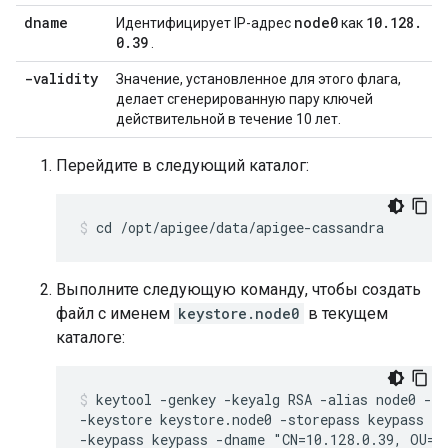
dname
node0
10
.
128
.
Идентифицирует IP-адрес
как
0
.
39
.
-validity
Значение, установленное для этого флага,
делает сгенерированную пару ключей
действительной в течение 10 лет.
Перейдите в следующий каталог:
cd /opt/apigee/data/apigee-cassandra
Выполните следующую команду, чтобы создать
файл с именем
keystore.node0
в текущем
каталоге:
keytool -genkey -keyalg RSA -alias node0 -va
-keystore keystore.node0 -storepass keypass \

-keypass keypass -dname "CN=10.128.0.39, OU=No