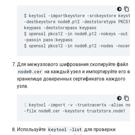
$ keytool -importkeystore -srckeystore keystor
-destkeystore node0.p12 -deststoretype PKCS12 
keypass -deststorepass keypass

$ openssl pkcs12 -in node0.p12 -nokeys -out no
-passin pass:keypass

$ openssl pkcs12 -in node0.p12 -nodes -nocert
Для межузлового шифрования скопируйте файл
node0.cer
на каждый узел и импортируйте его в
хранилище доверенных сертификатов каждого
узла.
keytool -import -v -trustcacerts -alias node
-file node0.cer -keystore truststore.node1
Используйте
keytool -list
для проверки