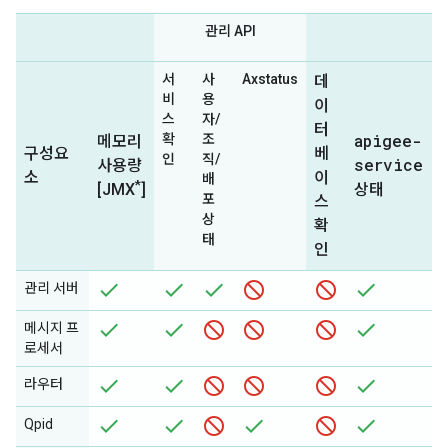
관리 API
서
사
Axstatus
데
비
용
이
스
자/
터
apigee-
확
조
메모리
구성요
베
인
직/
service
사용량
소
이
배
*
상태
[JMX
]
포
스
상
확
태
인
관리 서버
메시지 프
로세서
라우터
Qpid