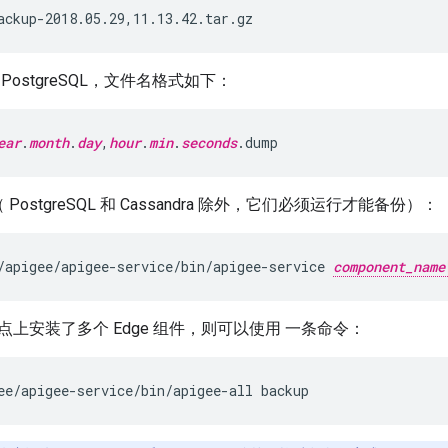
ackup-2018.05.29,11.13.42.tar.gz
 PostgreSQL，文件名格式如下：
ear
.
month
.
day
,
hour
.
min
.
seconds
.dump
PostgreSQL 和 Cassandra 除外，它们必须运行才能备份）：
/apigee/apigee-service/bin/apigee-service 
component_name
上安装了多个 Edge 组件，则可以使用 一条命令：
ee/apigee-service/bin/apigee-all backup