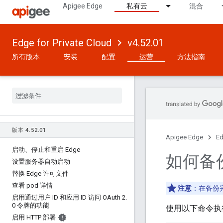
Apigee Edge
私有云
混合
Edge for Private Cloud
v4.52.01
所有版本
安装
配置
运营
方法指南
版本 4
.
52
.
01
Apigee Edge
Ed
启动、停止和重启 Edge
如何备
设置服务器自动启动
替换 Edge 许可文件
查看 pod 详情
注意
：在备份完
启用通过用户 ID 和应用 ID 访问 OAuth 2
.
0 令牌的功能
使用以下命令执
启用 HTTP 部署