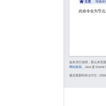
注意
：请确保停
此命令会为节点
如未另行说明，那么本页
网站政策
。Java 是 Or
最后更新时间 (UTC)：2026-
Apigee 简介
We're part of Google