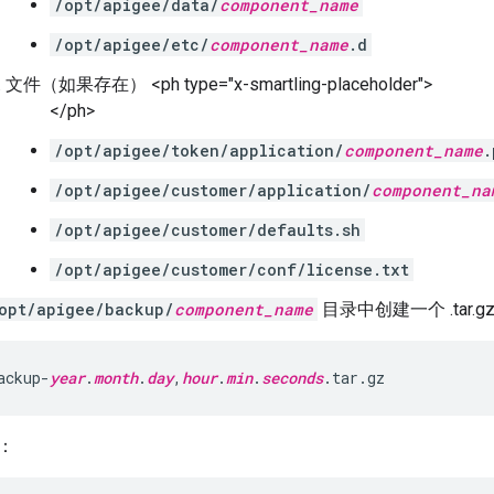
/opt/apigee/data/
component_name
/opt/apigee/etc/
component_name
.d
文件（如果存在） <ph type="x-smartling-placeholder">
</ph>
/opt/apigee/token/application/
component_name
.
/opt/apigee/customer/application/
component_na
/opt/apigee/customer/defaults.sh
/opt/apigee/customer/conf/license.txt
opt/apigee/backup/
component_name
目录中创建一个 .tar
ackup-
year
.
month
.
day
,
hour
.
min
.
seconds
.tar.gz
：