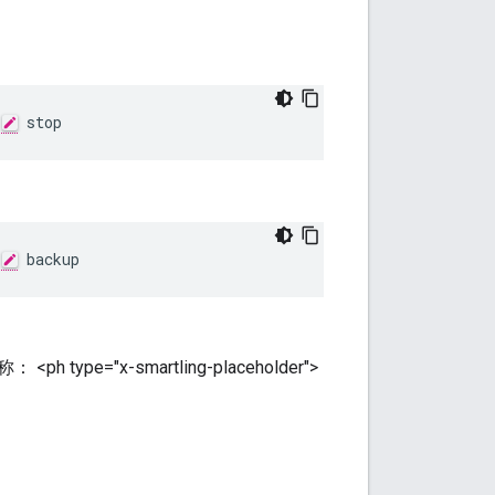
 stop
 backup
ph type="x-smartling-placeholder">