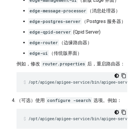
edge-management-ui
（新版 Edge 界面）
edge-message-processor
（消息处理器）
edge-postgres-server
（Postgres 服务器）
edge-qpid-server
(Qpid Server)
edge-router
（边缘路由器）
edge-ui
（传统版界面）
例如，修改
router.properties
后，重启路由器：
/opt/apigee/apigee-service/bin/apigee-servic
（可选）使用
configure -search
选项。例如：
/opt/apigee/apigee-service/bin/apigee-servi