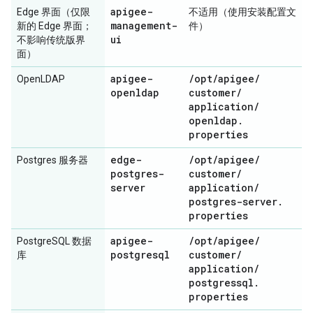
apigee-
Edge 界面（仅限
不适用（使用安装配置文
management-
新的 Edge 界面；
件）
ui
不影响传统版界
面）
apigee-
/
opt
/
apigee
/
OpenLDAP
openldap
customer
/
application
/
openldap
.
properties
edge-
/
opt
/
apigee
/
Postgres 服务器
postgres-
customer
/
server
application
/
postgres-server
.
properties
apigee-
/
opt
/
apigee
/
PostgreSQL 数据
postgresql
customer
/
库
application
/
postgressql
.
properties