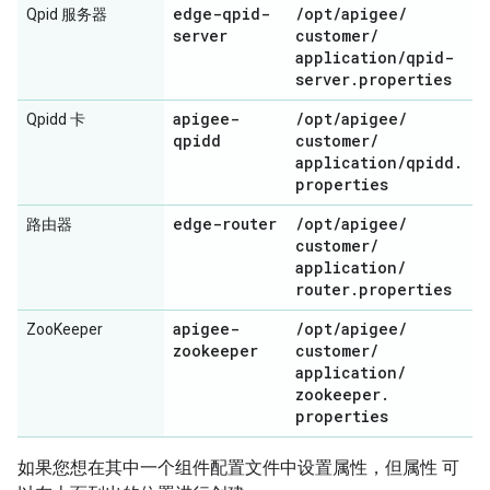
edge-qpid-
/
opt
/
apigee
/
Qpid 服务器
server
customer
/
application
/
qpid-
server
.
properties
apigee-
/
opt
/
apigee
/
Qpidd 卡
qpidd
customer
/
application
/
qpidd
.
properties
edge-router
/
opt
/
apigee
/
路由器
customer
/
application
/
router
.
properties
apigee-
/
opt
/
apigee
/
ZooKeeper
zookeeper
customer
/
application
/
zookeeper
.
properties
如果您想在其中一个组件配置文件中设置属性，但属性 可