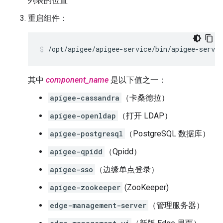
列表的位置
重启组件：
/opt/apigee/apigee-service/bin/apigee-servic
其中
component_name
是以下值之一：
apigee-cassandra
（卡桑德拉）
apigee-openldap
（打开 LDAP）
apigee-postgresql
（PostgreSQL 数据库）
apigee-qpidd
（Qpidd）
apigee-sso
（边缘单点登录）
apigee-zookeeper
(ZooKeeper)
edge-management-server
（管理服务器）