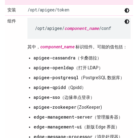
/opt/apigee/token
安装
组件
/opt/apigee/
component_name
/conf
其中，
component_name
标识组件。可能的值包括：
apigee-cassandra
（卡桑德拉）
apigee-openldap
（打开 LDAP）
apigee-postgresql
（PostgreSQL 数据库）
apigee-qpidd
（Qpidd）
apigee-sso
（边缘单点登录）
apigee-zookeeper
(ZooKeeper)
edge-management-server
（管理服务器）
edge-management-ui
（新版 Edge 界面）
edge-message-processor
（消息处理器）