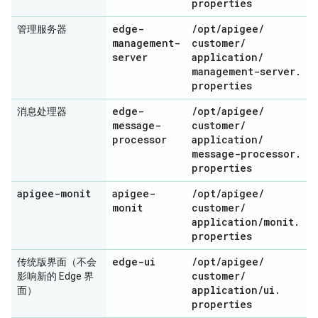
properties
edge-
/
opt
/
apigee
/
管理服务器
management-
customer
/
server
application
/
management-server
.
properties
edge-
/
opt
/
apigee
/
消息处理器
message-
customer
/
processor
application
/
message-processor
.
properties
apigee-monit
apigee-
/
opt
/
apigee
/
monit
customer
/
application
/
monit
.
properties
edge-ui
/
opt
/
apigee
/
传统版界面（不会
customer
/
影响新的 Edge 界
application
/
ui
.
面）
properties