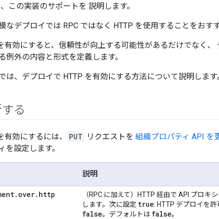
 では、この実装のサポートを 説明します。
なデプロイでは RPC ではなく HTTP を使用することをおす
ロイを有効にすると、信頼性が向上する可能性があるだけでなく、
る例外の内容と形式を定義します。
では、デプロイで HTTP を有効にする方法について説明します
新する
イを有効にするには、
PUT
リクエストを
組織プロパティ API 
ィを設定します。
説明
ment
.
over
.
http
（RPC に加えて）HTTP 経由で API プ
true
します。次に設定
: HTTP デプロイ
false
false
。デフォルトは
。