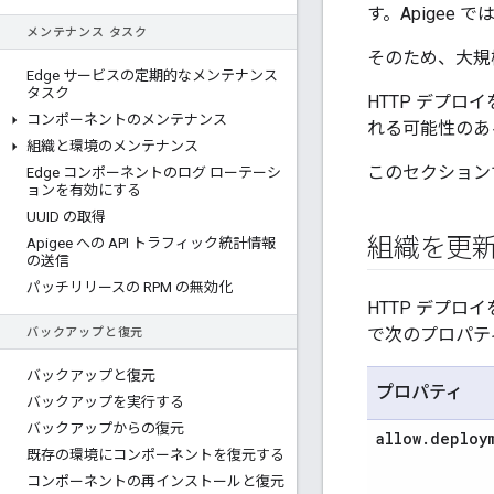
す。Apigee
メンテナンス タスク
そのため、大規模
Edge サービスの定期的なメンテナンス
タスク
HTTP デプ
コンポーネントのメンテナンス
れる可能性のあ
組織と環境のメンテナンス
このセクション
Edge コンポーネントのログ ローテーシ
ョンを有効にする
UUID の取得
組織を更
Apigee への API トラフィック統計情報
の送信
パッチリリースの RPM の無効化
HTTP デプロ
で次のプロパテ
バックアップと復元
バックアップと復元
プロパティ
バックアップを実行する
バックアップからの復元
allow
.
deploy
既存の環境にコンポーネントを復元する
コンポーネントの再インストールと復元