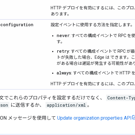
HTTP デプロイを有効にするには、このプ
あります。
.
configuration
設定イベントに使用する方法を指定します。
never
: すべての構成イベントで RPC
す。
retry
: すべての構成イベントで RPC 
トが失敗した場合、Edge は できます。
がある場合は遅延が発生する可能性があ
always
: すべての構成イベントで HTTP
HTTP デプロイを有効にするには、このプ
文でこれらのプロパティを設定するだけでなく、
Content-Ty
json
に送信するか、
application/xml
。
SON メッセージを使用して
Update organization properties API