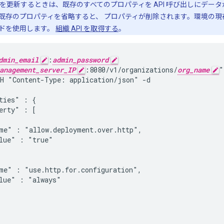
を更新するときは、既存のすべてのプロパティを API 呼び出しにデータが
既存のプロパティを省略すると、 プロパティが削除されます。環境の現
ドを使用します。
組織 API を取得する
。
dmin_email
:
admin_password
anagement_server_IP
:8080/v1/organizations/
org_name
"

H "Content-Type: application/json" -d

ties" : {

erty" : [

me" : "allow.deployment.over.http",

lue" : "true"

me" : "use.http.for.configuration",

lue" : "always"
