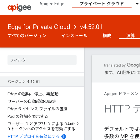
Apigee Edge
プライベート クラウド
Edge for Private Cloud
v4.52.01
すべてのバージョン
インストール
構成
演算
ます。AI 翻訳
バージョン 4
.
52
.
01
Apigee ドキュメン
Edge の起動、停止、再起動
サーバーの自動起動の設定
HTTP
Edge ライセンス ファイルの置換
Pod の詳細を表示する
ユーザー ID とアプリ ID による OAuth 2
.
デフォルトでは、
0 トークンへのアクセスを有効にする
多数の
MP
を使
HTTP デプロイを有効にする