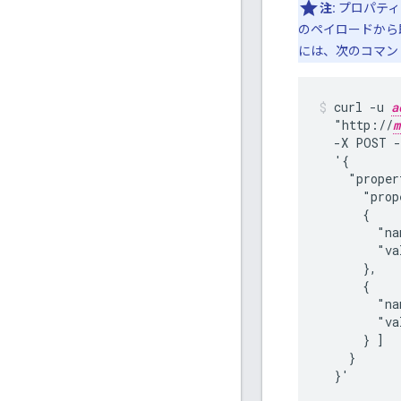
注:
プロパティ
のペイロードから
には、次のコマン
curl -u 
a
  "http://
m
  -X POST -
  '{

    "proper
      "prop
      {

        "na
        "va
      },

      {

        "na
        "va
      } ]

    }

  }'