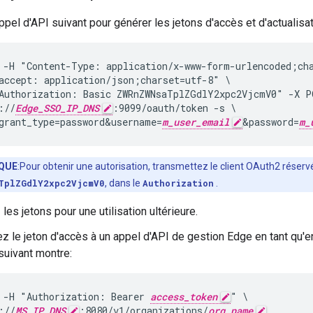
appel d'API suivant pour générer les jetons d'accès et d'actualisati
 -H "Content-Type: application/x-www-form-urlencoded;cha
accept: application/json;charset=utf-8" \

Authorization: Basic ZWRnZWNsaTplZGdlY2xpc2VjcmV0" -X PO
://
Edge_SSO_IP_DNS
:9099/oauth/token -s \

grant_type=password&username=
m_user_email
&password=
m_
QUE
:Pour obtenir une autorisation, transmettez le client OAuth2 réservé
TplZGdlY2xpc2VjcmV0
, dans le
Authorization
.
es jetons pour une utilisation ultérieure.
z le jeton d'accès à un appel d'API de gestion Edge en tant qu'
suivant montre:
 -H "Authorization: Bearer 
access_token
" \

://
MS_IP_DNS
:8080/v1/organizations/
org_name