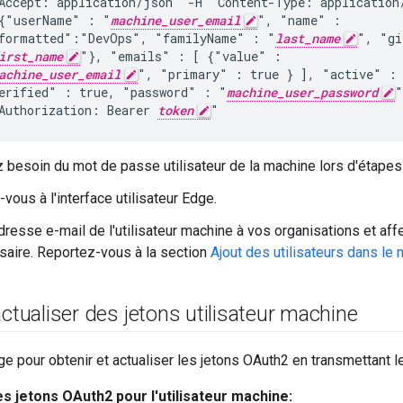
Accept: application/json" -H "Content-Type: application/
{"userName" : "
machine_user_email
", "name" :

formatted":"DevOps", "familyName" : "
last_name
", "gi
irst_name
"}, "emails" : [ {"value" :

achine_user_email
", "primary" : true } ], "active" : 
erified" : true, "password" : "
machine_user_password
"
Authorization: Bearer 
token
"
 besoin du mot de passe utilisateur de la machine lors d'étapes 
vous à l'interface utilisateur Edge.
dresse e-mail de l'utilisateur machine à vos organisations et aff
saire. Reportez-vous à la section
Ajout des utilisateurs dans le
actualiser des jetons utilisateur machine
dge pour obtenir et actualiser les jetons OAuth2 en transmettant l
s jetons OAuth2 pour l'utilisateur machine: