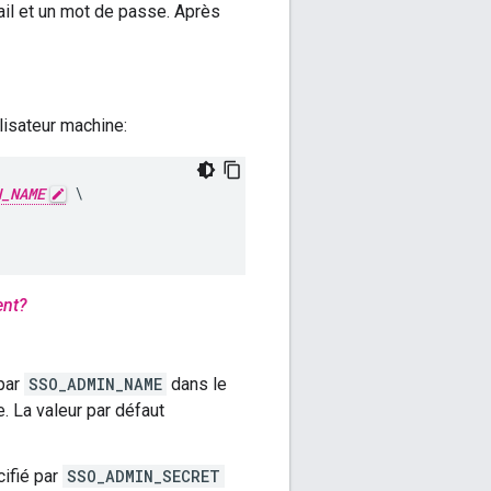
ail et un mot de passe. Après
ilisateur machine:
N_NAME
 \

ent?
 par
SSO_ADMIN_NAME
dans le
e. La valeur par défaut
ifié par
SSO_ADMIN_SECRET