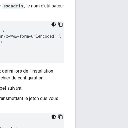
ur
ssoadmin
, le nom d'utilisateur
\

n/x-www-form-urlencoded' \

\

fini lors de l'installation
chier de configuration.
pel suivant.
transmettant le jeton que vous