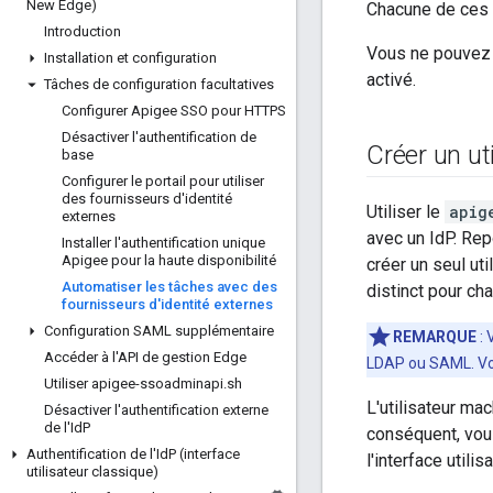
New Edge)
Chacune de ces 
Introduction
Vous ne pouvez p
Installation et configuration
activé.
Tâches de configuration facultatives
Configurer Apigee SSO pour HTTPS
Désactiver l'authentification de
Créer un ut
base
Configurer le portail pour utiliser
des fournisseurs d'identité
Utiliser le
apig
externes
avec un IdP. Rep
Installer l'authentification unique
Apigee pour la haute disponibilité
créer un seul uti
Automatiser les tâches avec des
distinct pour ch
fournisseurs d'identité externes
Configuration SAML supplémentaire
REMARQUE
: 
Accéder à l'API de gestion Edge
LDAP ou SAML. Vou
Utiliser apigee-ssoadminapi
.
sh
L'utilisateur ma
Désactiver l'authentification externe
de l'Id
P
conséquent, vous
Authentification de l'Id
P (interface
l'interface utili
utilisateur classique)