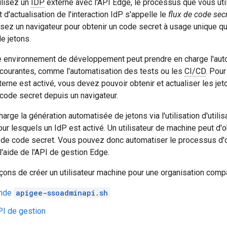
ilisez un
IDP
externe avec l'API Edge, le processus que vous uti
 d'actualisation de l'interaction IdP s'appelle le
flux de code sec
lisez un navigateur pour obtenir un code secret à usage unique q
e jetons.
e environnement de développement peut prendre en charge l'aut
ourantes, comme l'automatisation des tests ou les
CI/CD
. Pou
terne est activé, vous devez pouvoir obtenir et actualiser les je
 code secret depuis un navigateur.
arge la génération automatisée de jetons via l'utilisation d'util
our lesquels un IdP est activé. Un utilisateur de machine peut d
r de code secret. Vous pouvez donc automatiser le processus d'o
l'aide de l'API de gestion Edge.
açons de créer un utilisateur machine pour une organisation comp
nde
apigee-ssoadminapi.sh
API de gestion