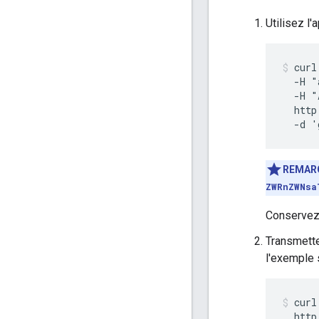
Utilisez l'
curl
  -H "
  -H "
  http
  -d '
REMAR
ZWRnZWNsa
Conservez l
Transmette
l'exemple 
curl
  http