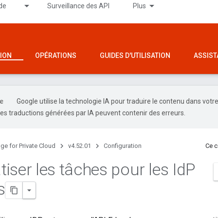
de
Surveillance des API
Plus
ION
OPÉRATIONS
GUIDES D'UTILISATION
ASSIST
Google utilise la technologie IA pour traduire le contenu dans votr
es traductions générées par IA peuvent contenir des erreurs.
ge for Private Cloud
v4.52.01
Configuration
Ce c
iser les tâches pour les Id
P
s