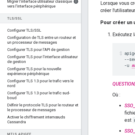
Migrer l'interface utilisateur classique
Lorsque vous cré
vers l'interface périphérique
créer l'utilisate
TLS
/
SSL
Pour créer un 
Configurer TLS
/
SSL
Exécutez 
Configuration de TLS entre un routeur et
un processeur de messages
Configurer TLS pour l'API de gestion
apig
Configurer TLS pour l'interface utilisateur
  --se
de gestion
  -u 
m
Configurer TLS pour la nouvelle
expérience périphérique
Configurer TLS 1
.
3 pour le trafic vers le
QUESTION/
nord
Configurer TLS 1
.
3 pour le trafic sud-
Où :
boud
Définir le protocole TLS pour le routeur et
SSO
le processeur de messages
fichi
Activer le chiffrement internœuds
est
Cassandra
SSO
M
TLS APIGEE