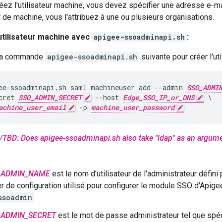
ez l'utilisateur machine, vous devez spécifier une adresse e-m
ur de machine, vous l'attribuez à une ou plusieurs organisations.
utilisateur machine avec
apigee-ssoadminapi.sh
:
la commande
apigee-ssoadminapi.sh
suivante pour créer l'ut
ee-ssoadminapi.sh saml machineuser add --admin 
SSO_ADMI
cret 
SSO_ADMIN_SECRET
 --host 
Edge_SSO_IP_or_DNS
 \

achine_user_email
 -p 
machine_user_password
TBD: Does apigee-ssoadminapi.sh also take "ldap" as an argum
_ADMIN_NAME
est le nom d'utilisateur de l'administrateur défini
er de configuration utilisé pour configurer le module SSO d'Apige
ssoadmin
.
_ADMIN_SECRET
est le mot de passe administrateur tel que spéc