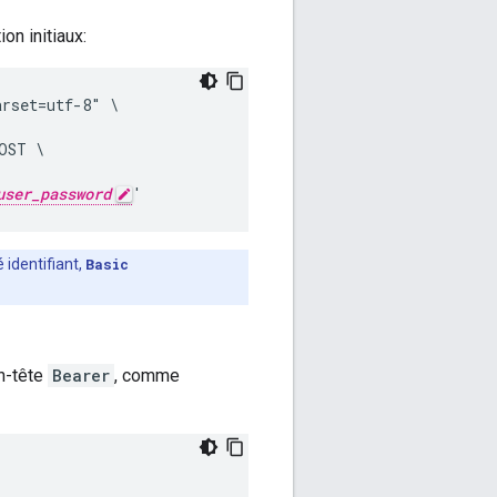
on initiaux:
rset=utf-8" \

ST \

user_password
'
 identifiant,
Basic
en-tête
Bearer
, comme