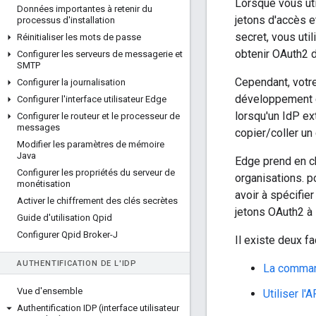
Lorsque vous ut
Données importantes à retenir du
jetons d'accès et
processus d'installation
secret, vous uti
Réinitialiser les mots de passe
obtenir OAuth2 d
Configurer les serveurs de messagerie et
SMTP
Cependant, votr
Configurer la journalisation
développement c
Configurer l'interface utilisateur Edge
lorsqu'un IdP ex
Configurer le routeur et le processeur de
messages
copier/coller un
Modifier les paramètres de mémoire
Java
Edge prend en ch
Configurer les propriétés du serveur de
organisations. p
monétisation
avoir à spécifie
Activer le chiffrement des clés secrètes
jetons OAuth2 à 
Guide d'utilisation Qpid
Configurer Qpid Broker-J
Il existe deux f
AUTHENTIFICATION DE L'ID
P
La comma
Vue d'ensemble
Utiliser l'
Authentification IDP (interface utilisateur