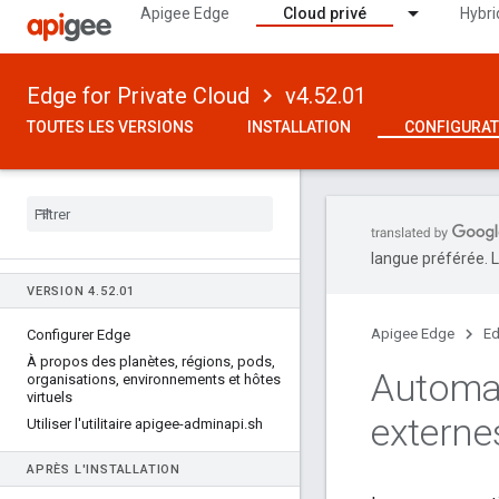
Apigee Edge
Cloud privé
Hybri
Edge for Private Cloud
v4.52.01
TOUTES LES VERSIONS
INSTALLATION
CONFIGURAT
langue préférée. L
VERSION 4
.
52
.
01
Apigee Edge
Ed
Configurer Edge
À propos des planètes
,
régions
,
pods
,
Automat
organisations
,
environnements et hôtes
virtuels
externe
Utiliser l'utilitaire apigee-adminapi
.
sh
APRÈS L'INSTALLATION