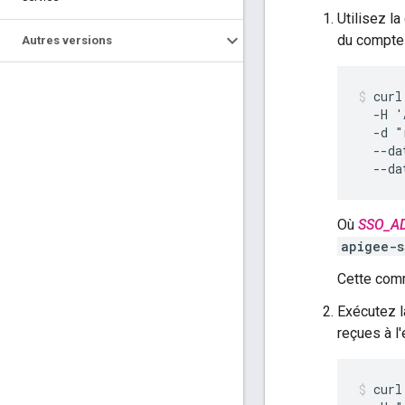
Utilisez 
du compte
Autres versions
curl
  -H '
  -d "
  --da
  --da
Où
SSO_A
apigee-s
Cette comm
Exécutez 
reçues à l
curl