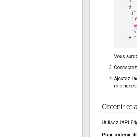
  -H "
  -d '
    {"
    "
f
    "
m
    "v
  -H "
Vous aurez
Connectez-
Ajoutez l'a
rôle néces
Obtenir et 
Utilisez l'API E
Pour obtenir de