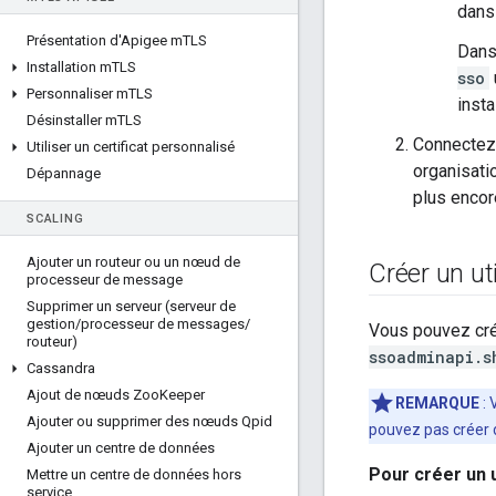
dans 
Présentation d'Apigee m
TLS
Dans
Installation m
TLS
sso
Personnaliser m
TLS
insta
Désinstaller m
TLS
Connectez-v
Utiliser un certificat personnalisé
organisatio
Dépannage
plus encor
SCALING
Ajouter un routeur ou un nœud de
Créer un ut
processeur de message
Supprimer un serveur (serveur de
gestion
/
processeur de messages
/
Vous pouvez créer
routeur)
ssoadminapi.s
Cassandra
Ajout de nœuds Zoo
Keeper
REMARQUE
: 
Ajouter ou supprimer des nœuds Qpid
pouvez pas créer d
Ajouter un centre de données
Pour créer un u
Mettre un centre de données hors
service