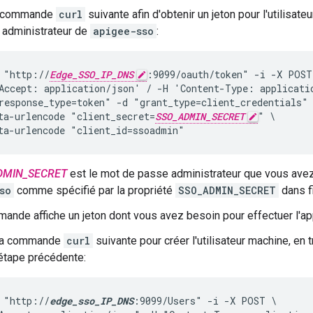
la commande
curl
suivante afin d'obtenir un jeton pour l'utilisate
 administrateur de
apigee-sso
:
 "http://
Edge_SSO_IP_DNS
:9099/oauth/token" -i -X POST 
Accept: application/json' / -H 'Content-Type: applicatio
response_type=token" -d "grant_type=client_credentials" 
ta-urlencode "client_secret=
SSO_ADMIN_SECRET
" \

ta-urlencode "client_id=ssoadmin"
DMIN_SECRET
est le mot de passe administrateur que vous avez dé
so
comme spécifié par la propriété
SSO_ADMIN_SECRET
dans fi
ande affiche un jeton dont vous avez besoin pour effectuer l'ap
la commande
curl
suivante pour créer l'utilisateur machine, en 
'étape précédente:
 "http://
edge_sso_IP_DNS
:9099/Users" -i -X POST \
