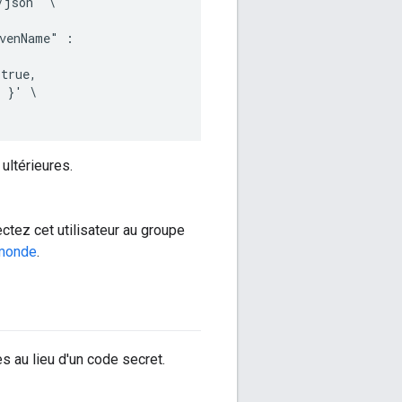
json" \

venName" :

true,

 }' \

ultérieures.
ectez cet utilisateur au groupe
 monde
.
es au lieu d'un code secret.