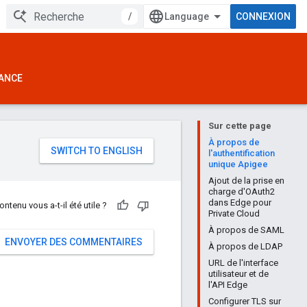
/
CONNEXION
ANCE
Sur cette page
e
À propos de
l'authentification
unique Apigee
Ajout de la prise en
charge d'OAuth2
dans Edge pour
ontenu vous a-t-il été utile ?
Private Cloud
À propos de SAML
ENVOYER DES COMMENTAIRES
À propos de LDAP
URL de l'interface
utilisateur et de
l'API Edge
Configurer TLS sur