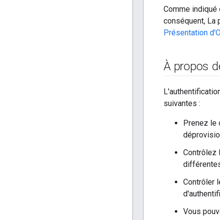
Comme indiqué c
conséquent, La p
Présentation d'
À propos 
L'authentificat
suivantes :
Prenez le c
déprovisio
Contrôlez 
différente
Contrôler 
d'authenti
Vous pouve