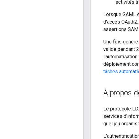
activités 
Lorsque SAML est
d'accès OAuth2. 
assertions SAML
Une fois généré 
valide pendant 
l'automatisation
déploiement cont
tâches automat
À propos 
Le protocole LDA
services d'infor
quel jeu organis
L'authentificati