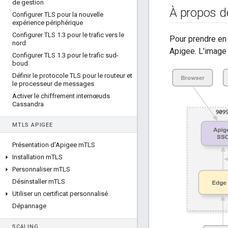
de gestion
À propos de
Configurer TLS pour la nouvelle
expérience périphérique
Configurer TLS 1
.
3 pour le trafic vers le
Pour prendre en
nord
Apigee. L'image 
Configurer TLS 1
.
3 pour le trafic sud-
boud
Définir le protocole TLS pour le routeur et
le processeur de messages
Activer le chiffrement internœuds
Cassandra
M
TLS APIGEE
Présentation d'Apigee m
TLS
Installation m
TLS
Personnaliser m
TLS
Désinstaller m
TLS
Utiliser un certificat personnalisé
Dépannage
SCALING