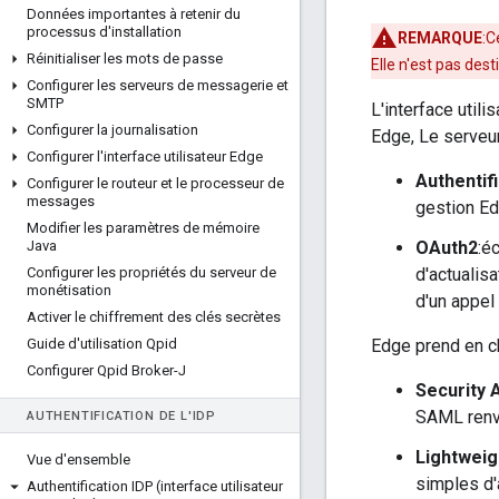
Données importantes à retenir du
processus d'installation
REMARQUE
:C
Réinitialiser les mots de passe
Elle n'est pas dest
Configurer les serveurs de messagerie et
SMTP
L'interface util
Configurer la journalisation
Edge, Le serveur
Configurer l'interface utilisateur Edge
Authentif
Configurer le routeur et le processeur de
messages
gestion Ed
Modifier les paramètres de mémoire
Java
OAuth2
:é
Configurer les propriétés du serveur de
d'actualis
monétisation
d'un appel 
Activer le chiffrement des clés secrètes
Guide d'utilisation Qpid
Edge prend en cha
Configurer Qpid Broker-J
Security 
SAML renvo
AUTHENTIFICATION DE L'ID
P
Lightweig
Vue d'ensemble
simples d'
Authentification IDP (interface utilisateur