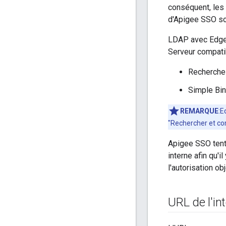
conséquent, les 
d'Apigee SSO so
LDAP avec Edge p
Serveur compati
Recherche e
Simple Bind
REMARQUE
:E
"Rechercher et co
Apigee SSO tente
interne afin qu'i
l'autorisation obj
URL de l'int