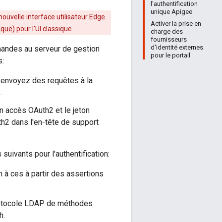
l'authentification
unique Apigee
nouvelle interface utilisateur Edge.
Activer la prise en
sique)
pour l'UI classique.
charge des
fournisseurs
d'identité externes
emandes au serveur de gestion
pour le portail
s:
u envoyez des requêtes à la
.
n accès OAuth2 et le jeton
th2 dans l'en-tête de support
suivants pour l'authentification:
 à ces à partir des assertions
protocole LDAP de méthodes
h.