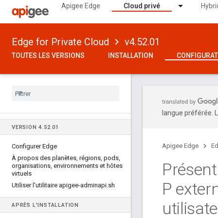
Apigee Edge
Cloud privé
Hybri
Edge for Private Cloud
v4.52.01
TOUTES LES VERSIONS
INSTALLATION
CONFIGURAT
langue préférée. L
VERSION 4
.
52
.
01
Apigee Edge
Ed
Configurer Edge
À propos des planètes
,
régions
,
pods
,
Présenta
organisations
,
environnements et hôtes
virtuels
P extern
Utiliser l'utilitaire apigee-adminapi
.
sh
utilisat
APRÈS L'INSTALLATION