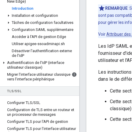
New Edge)
REMARQUE
: 
Introduction
sont pas compatib
Installation et configuration
pour gérer les inf
Tâches de configuration facultatives
Configuration SAML supplémentaire
Voir
Attribuer des 
Accéder à l'API de gestion Edge
Utiliser apigee-ssoadminapi
.
sh
Les IdP SAML et
Désactiver l'authentification externe
fournisseur d'id
de l'Id
P
utilisateur et l
Authentification de l'Id
P (interface
utilisateur classique)
Les instructions
Migrer l'interface utilisateur classique
dans le de diffé
vers l'interface périphérique
Cette secti
TLS
/
SSL
Cette secti
Configurer TLS
/
SSL
classique)
Configuration de TLS entre un routeur et
un processeur de messages
Cette secti
Configurer TLS pour l'API de gestion
Configurer TLS pour l'interface utilisateur