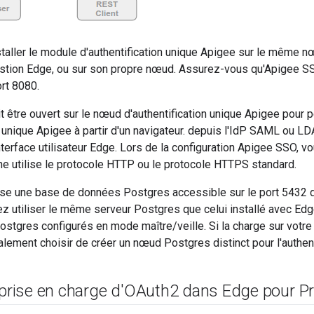
aller le module d'authentification unique Apigee sur le même nœu
estion Edge, ou sur son propre nœud. Assurez-vous qu'Apigee S
ort 8080.
t être ouvert sur le nœud d'authentification unique Apigee pour p
on unique Apigee à partir d'un navigateur. depuis l'IdP SAML ou L
interface utilisateur Edge. Lors de la configuration Apigee SSO, v
e utilise le protocole HTTP ou le protocole HTTPS standard.
ise une base de données Postgres accessible sur le port 5432 
 utiliser le même serveur Postgres que celui installé avec Edg
stgres configurés en mode maître/veille. Si la charge sur votr
ement choisir de créer un nœud Postgres distinct pour l'authent
 prise en charge d'OAuth2 dans Edge pour Pr