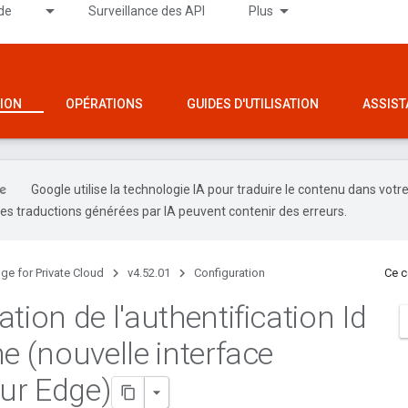
de
Surveillance des API
Plus
ION
OPÉRATIONS
GUIDES D'UTILISATION
ASSIST
Google utilise la technologie IA pour traduire le contenu dans votr
es traductions générées par IA peuvent contenir des erreurs.
ge for Private Cloud
v4.52.01
Configuration
Ce c
tion de l'authentification Id
e (nouvelle interface
eur Edge)