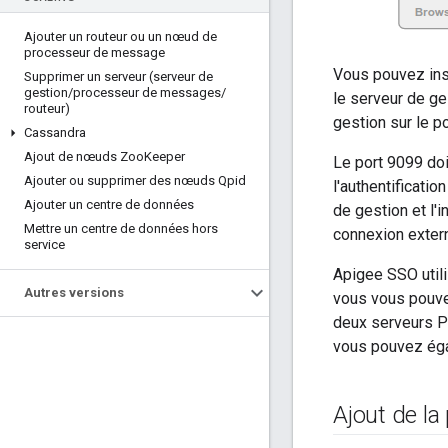
Ajouter un routeur ou un nœud de
processeur de message
Vous pouvez inst
Supprimer un serveur (serveur de
gestion
/
processeur de messages
/
le serveur de g
routeur)
gestion sur le p
Cassandra
Ajout de nœuds Zoo
Keeper
Le port 9099 doi
Ajouter ou supprimer des nœuds Qpid
l'authentificati
Ajouter un centre de données
de gestion et l'
Mettre un centre de données hors
connexion extern
service
Apigee SSO util
Autres versions
vous vous pouvez
deux serveurs Po
vous pouvez égal
Ajout de la