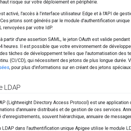
à haut risque sur votre déploiement en périphérie.
 activé, l'accès à l'interface utilisateur Edge et à l'API de gest
Ces jetons sont générés par le module d'authentification unique
 renvoyées par votre IdP.
à partir d'une assertion SAML, le jeton OAuth est valide pendant 
24 heures. Il est possible que votre environnement de développ
 des tâches de développement telles que l'automatisation des tes
inu. (CI/CD), qui nécessitent des jetons de plus longue durée. 
isées
, pour plus d'informations sur en créant des jetons spéciau
de LDAP
P (Lightweight Directory Access Protocol) est une application 
mations d'annuaire distribués et de gestion de ces services. Ann
é d'enregistrements, souvent hiérarchique, annuaire de messager
on LDAP dans l'authentification unique Apigee utilise le module L