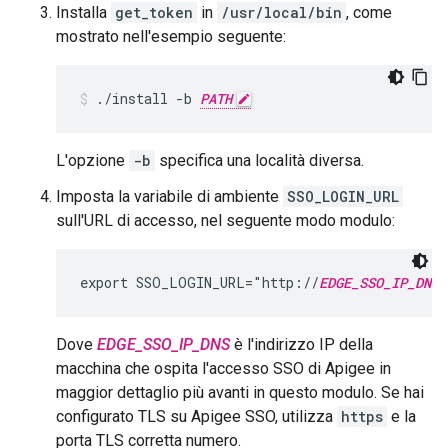
Installa
get_token
in
/usr/local/bin
, come
mostrato nell'esempio seguente:
./install -b 
PATH
L'opzione
-b
specifica una località diversa.
Imposta la variabile di ambiente
SSO_LOGIN_URL
sull'URL di accesso, nel seguente modo modulo:
export SSO_LOGIN_URL="http://
EDGE_SSO_IP_DNS
:
Dove
EDGE_SSO_IP_DNS
è l'indirizzo IP della
macchina che ospita l'accesso SSO di Apigee in
maggior dettaglio più avanti in questo modulo. Se hai
configurato TLS su Apigee SSO, utilizza
https
e la
porta TLS corretta numero.