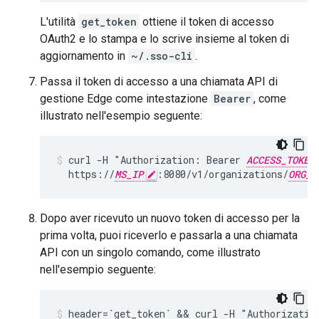
L'utilità
get_token
ottiene il token di accesso
OAuth2 e lo stampa e lo scrive insieme al token di
aggiornamento in
~/.sso-cli
.
Passa il token di accesso a una chiamata API di
gestione Edge come intestazione
Bearer
, come
illustrato nell'esempio seguente:
curl -H "Authorization: Bearer 
ACCESS_TOKEN
  https://
MS_IP
:8080/v1/organizations/
ORG_N
Dopo aver ricevuto un nuovo token di accesso per la
prima volta, puoi riceverlo e passarla a una chiamata
API con un singolo comando, come illustrato
nell'esempio seguente:
header=`get_token` && curl -H "Authorization