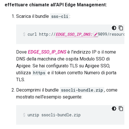
effettuare chiamate all'API Edge Management:
Scarica il bundle
sso-cli
:
curl http://
EDGE_SSO_IP_DNS:
9099/resource
Dove
EDGE_SSO_IP_DNS
è l'indirizzo IP o il nome
DNS della macchina che ospita Modulo SSO di
Apigee. Se hai configurato TLS su Apigee SSO,
utilizza
https
e il token corretto Numero di porta
TLS.
Decomprimi il bundle
ssocli-bundle.zip
, come
mostrato nell'esempio seguente:
unzip ssocli-bundle.zip