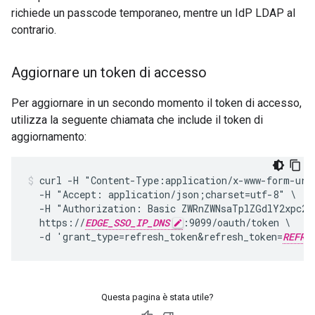
richiede un passcode temporaneo, mentre un IdP LDAP al
contrario.
Aggiornare un token di accesso
Per aggiornare in un secondo momento il token di accesso,
utilizza la seguente chiamata che include il token di
aggiornamento:
curl -H "Content-Type:application/x-www-form-urle
  -H "Accept: application/json;charset=utf-8" \

  -H "Authorization: Basic ZWRnZWNsaTplZGdlY2xpc2V
  https://
EDGE_SSO_IP_DNS
:9099/oauth/token \

  -d 'grant_type=refresh_token&refresh_token=
REFRE
Questa pagina è stata utile?