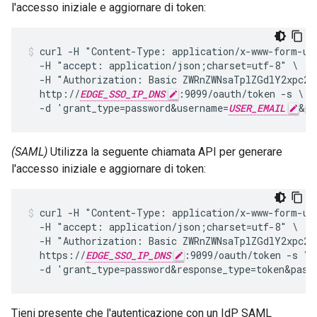
l'accesso iniziale e aggiornare di token:
curl -H "Content-Type: application/x-www-form-url
  -H "accept: application/json;charset=utf-8" \

  -H "Authorization: Basic ZWRnZWNsaTplZGdlY2xpc2V
  http://
EDGE_SSO_IP_DNS
:9099/oauth/token -s \

  -d 'grant_type=password&username=
USER_EMAIL
&pa
(SAML)
Utilizza la seguente chiamata API per generare
l'accesso iniziale e aggiornare di token:
curl -H "Content-Type: application/x-www-form-url
  -H "accept: application/json;charset=utf-8" \

  -H "Authorization: Basic ZWRnZWNsaTplZGdlY2xpc2V
  https://
EDGE_SSO_IP_DNS
:9099/oauth/token -s \

  -d 'grant_type=password&response_type=token&pass
Tieni presente che l'autenticazione con un IdP SAML