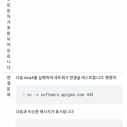
된
문
자
가
포
함
되
어
있
습
니
다.
ncat
연
다음
를 실행하여 네트워크 연결을 테스트합니다. 명령어:
결
문
nc -v software.apigee.com 443
제
다음과 비슷한 메시지가 표시됩니다.