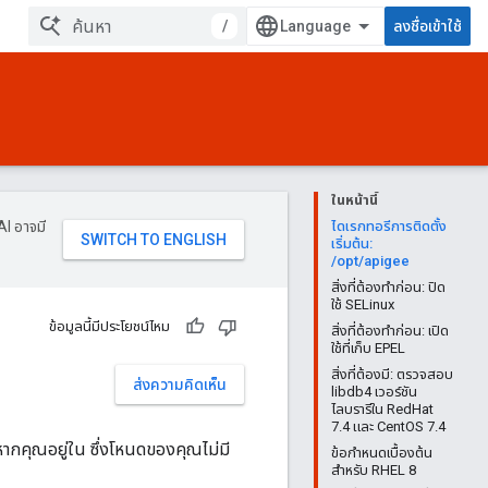
/
ลงชื่อเข้าใช้
ในหน้านี้
AI อาจมี
ไดเรกทอรีการติดตั้ง
เริ่มต้น:
/opt/apigee
สิ่งที่ต้องทำก่อน: ปิด
ใช้ SELinux
ข้อมูลนี้มีประโยชน์ไหม
สิ่งที่ต้องทำก่อน: เปิด
ใช้ที่เก็บ EPEL
สิ่งที่ต้องมี: ตรวจสอบ
ส่งความคิดเห็น
libdb4 เวอร์ชัน
ไลบรารีใน RedHat
7.4 และ CentOS 7.4
หากคุณอยู่ใน ซึ่งโหนดของคุณไม่มี
ข้อกำหนดเบื้องต้น
สำหรับ RHEL 8