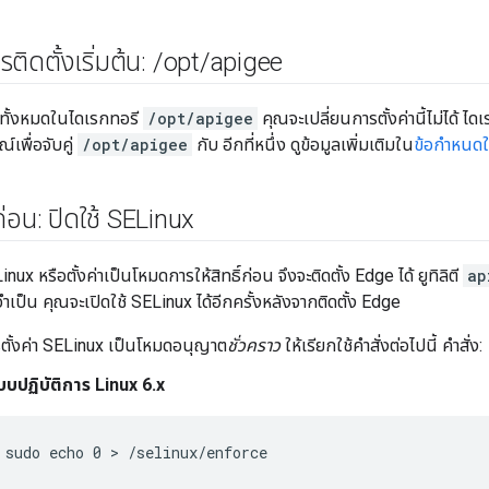
ติดตั้งเริ่มต้น:
/
opt
/
apigee
ล์ทั้งหมดในไดเรกทอรี
/opt/apigee
คุณจะเปลี่ยนการตั้งค่านี้ไม่ได้ 
์เพื่อจับคู่
/opt/apigee
กับ อีกที่หนึ่ง ดูข้อมูลเพิ่มเติมใน
ข้อกำหนดใ
ำก่อน: ปิดใช้ SELinux
nux หรือตั้งค่าเป็นโหมดการให้สิทธิ์ก่อน จึงจะติดตั้ง Edge ได้ ยูทิลิตี
ap
ป็น คุณจะเปิดใช้ SELinux ได้อีกครั้งหลังจากติดตั้ง Edge
ตั้งค่า SELinux เป็นโหมดอนุญาต
ชั่วคราว
ให้เรียกใช้คำสั่งต่อไปนี้ คำสั่ง:
บบปฏิบัติการ Linux 6.x
sudo echo 0 > /selinux/enforce