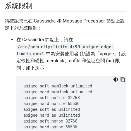
系統限制
請確認您已在 Cassandra 和 Message Processor 節點上設
定下列系統限制：
在 Cassandra 節點上，請在
/etc/security/limits.d/90-apigee-edge-
limits.conf
中為安裝使用者 (預設為「apigee」) 設
定軟性和硬性 memlock、nofile 和位址空間 (as) 限
制，如下所示：
apigee soft memlock unlimited

apigee hard memlock unlimited

apigee soft nofile 32768

apigee hard nofile 65536

apigee soft as unlimited

apigee hard as unlimited

apigee soft nproc 32768

apigee hard nproc 65536