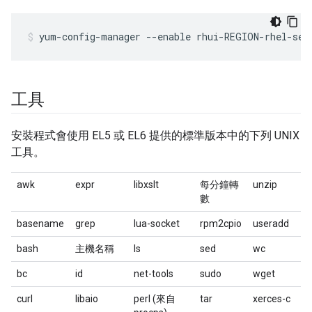
yum-config-manager --enable rhui-REGION-rhel-ser
工具
安裝程式會使用 EL5 或 EL6 提供的標準版本中的下列 UNIX
工具。
awk
expr
libxslt
每分鐘轉
unzip
數
basename
grep
lua-socket
rpm2cpio
useradd
bash
主機名稱
ls
sed
wc
bc
id
net-tools
sudo
wget
curl
libaio
perl (來自
tar
xerces-c