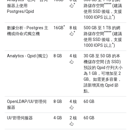
*
**
***
服器上使用
心
路儲存空間
(建議
Postgres/Qpid
使用 SSD 後端，支援
*
1000 IOPS 以上
)
*
數據分析 - Postgres 主
16GB
8 核
500 GB 至 1 TB 的網
*
**
***
機或待命式獨立機
心
路儲存空間
(建議
使用 SSD 後端，支援
*
1000 IOPS 以上
)
Analytics - Qpid (獨立)
8 GB
4 核
30 GB 至 50 GB 的本
心
機儲存空間 (含 SSD)
預設的 Qpid 佇列大小
為 1 GB，可增加至 2
GB。如需更多容量，
請新增其他 Qpid 節
點。
OpenLDAP/UI/管理伺
8 GB
4 核
60 GB
服器
心
UI/管理伺服器
4 GB
2 核
60 GB
心