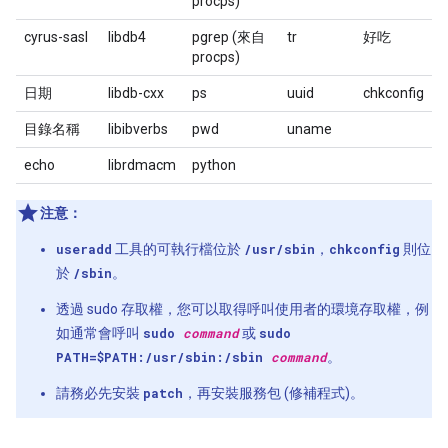
procps)
cyrus-sasl
libdb4
pgrep (來自
tr
好吃
procps)
日期
libdb-cxx
ps
uuid
chkconfig
目錄名稱
libibverbs
pwd
uname
echo
librdmacm
python
注意：
useradd
工具的可執行檔位於
/usr/sbin
，
chkconfig
則位
於
/sbin
。
透過 sudo 存取權，您可以取得呼叫使用者的環境存取權，例
如通常會呼叫
sudo
command
或
sudo
PATH=$PATH:/usr/sbin:/sbin
command
。
請務必先安裝
patch
，再安裝服務包 (修補程式)。