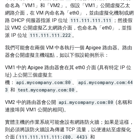
命名為「VM1」和「VM2」。假設「VM1」公開虛擬乙太
網路介面，在 VM 內命名為「eth0」，並由虛擬化機制或網
路 DHCP 伺服器指派 IP 位址
111.111.111.111
；然後假
設 VM2 公開虛擬乙太網路介面，也命名為「eth0」，並指
派 IP 位址
111.111.111.222
。
我們可能會在兩個 VM 中各執行一個 Apigee 路由器。路由
器會公開虛擬主機端點，如以下假設範例所示：
VM1 中的 Apigee 路由器會在其 eth0 介面 (具有特定 IP 位
址) 上公開三個虛擬主
機：
api.mycompany.com:80
、
api.mycompany.com:44
3
和
test.mycompany.com:80
。
VM2 中的路由器會公開
api.mycompany.com:80
(名稱和
連接埠與 VM1 公開的相同)。
實體主機的作業系統可能會設有網路防火牆；如果是這樣，
則必須將該防火牆設為傳遞 TCP 流量，以便連結至虛擬化
介面 (
111.111.111.111:{80, 443}
和