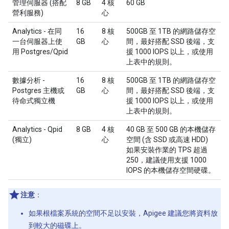
管理伺服器 (搭配
8 GB
4 核
60 GB
營利服務)
心
Analytics - 在同
16
8 核
500GB 至 1TB 的網路儲存空
一台伺服器上使
GB
心
間，最好搭配 SSD 後端，支
用 Postgres/Qpid
援 1000 IOPS 以上，或使用
上表中的規則。
數據分析 -
16
8 核
500GB 至 1TB 的網路儲存空
Postgres 主機或
GB
心
間，最好搭配 SSD 後端，支
待命式獨立機
援 1000 IOPS 以上，或使用
上表中的規則。
Analytics - Qpid
8 GB
4 核
40 GB 至 500 GB 的本機儲存
(獨立)
心
空間 (含 SSD 或高速 HDD)
如果安裝作業的 TPS 超過
250，建議使用支援 1000
IOPS 的本機儲存空間硬碟。
注意
：
如果根檔案系統的空間不足以安裝，Apigee 建議您將資料放
到較大的磁碟上。