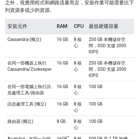
之外，視應用程式和網路流量而定，安裝作業可能需要比下
列資源多或少的資源。
安裝元件
RAM
CPU
最低硬碟容量
Cassandra (獨立)
16 GB
8 核
250 GB 本機儲存空
心
間，SSD 支援 2000
IOPS
在同一部機器上執行
16 GB
8 核
250 GB 本機儲存空
Cassandra/Zookeeper
心
間，SSD 支援 2000
IOPS
在同一部電腦上執行訊
16 GB
8 核
100 GB
息處理工具/路由器
心
訊息處理工具 (獨立)
16 GB
8 核
100 GB
心
路由器 (獨立)
8 GB
8 核
100 GB
心
*
Analytics - 在同一台伺
16GB
8 核
500 GB 至 1 TB 的網