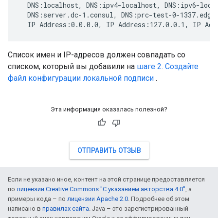
  DNS:localhost, DNS:ipv4-localhost, DNS:ipv6-local
  DNS:server.dc-1.consul, DNS:prc-test-0-1337.edge-
  IP Address:0.0.0.0, IP Address:127.0.0.1, IP Add
Список имен и IP-адресов должен совпадать со
списком, который вы добавили на
шаге 2. Создайте
файл конфигурации локальной подписи
.
Эта информация оказалась полезной?
ОТПРАВИТЬ ОТЗЫВ
Если не указано иное, контент на этой странице предоставляется
по
лицензии Creative Commons "С указанием авторства 4.0"
, а
примеры кода – по
лицензии Apache 2.0
. Подробнее об этом
написано в
правилах сайта
. Java – это зарегистрированный