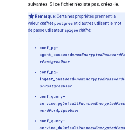
suivantes. Si ce fichier n'existe pas, créez-le.
Remarque
: Certaines propriétés prennent la
valeur
chiffrée
postgres
et d'autres utilisent le mot
de passe utilisateur
apigee
chiffré
:
.
conf_pg-
agent_password=
newEncryptedPasswordFo
r
Postgres
User
conf_pg-
ingest_password=
newEncryptedPasswordF
or
Postgres
User
conf_query-
service_pgDefaultPwd=
newEncryptedPass
wordFor
Apigee
User
conf_query-
service_dwDefaultPwd=
newEncryptedPass