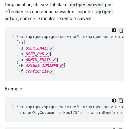
l'organisation, utilisez l'utilitaire
apigee-servce
pour
effectuer les opérations suivantes : appelez
apigee-
setup
, comme le montre l'exemple suivant:
/opt/apigee/apigee-service/bin/apigee-service api
  [-h]

  [-u 
USER_EMAIL
]

  [-p 
USER_PWD
]

  [-a 
ADMIN_EMAIL
]

  [-P 
APIGEE_ADMINPW
]

  [-f 
configFile
]
Exemple :
/opt/apigee/apigee‑service/bin/apigee‑service api
  ‑u user@myCo.com ‑p Foo12345 ‑a admin@myCo.com 