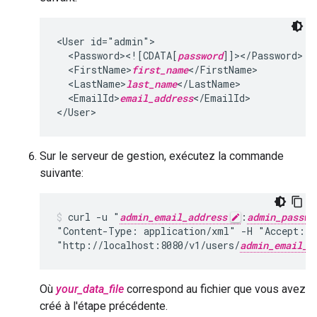
<User id="admin">

  <Password><![CDATA[
password
]]></Password>

  <FirstName>
first_name
</FirstName>

  <LastName>
last_name
</LastName>

  <EmailId>
email_address
</EmailId>

</User>
Sur le serveur de gestion, exécutez la commande
suivante:
curl -u "
admin_email_address
:
admin_passwo
"Content-Type: application/xml" -H "Accept: a
"http://localhost:8080/v1/users/
admin_email_a
Où
your_data_file
correspond au fichier que vous avez
créé à l'étape précédente.