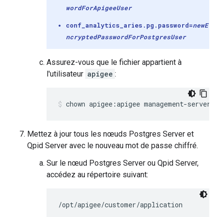
wordFor
Apigee
User
conf_analytics_aries.pg.password=
newE
ncryptedPasswordFor
Postgres
User
Assurez-vous que le fichier appartient à
l'utilisateur
apigee
:
chown apigee:apigee management-server.
Mettez à jour tous les nœuds Postgres Server et
Qpid Server avec le nouveau mot de passe chiffré.
Sur le nœud Postgres Server ou Qpid Server,
accédez au répertoire suivant:
/opt/apigee/customer/application