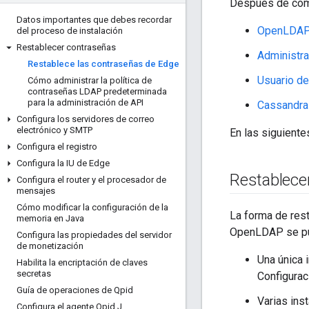
Después de compl
Datos importantes que debes recordar
OpenLDA
del proceso de instalación
Restablecer contraseñas
Administr
Restablece las contraseñas de Edge
Usuario de
Cómo administrar la política de
contraseñas LDAP predeterminada
para la administración de API
Cassandra
Configura los servidores de correo
electrónico y SMTP
En las siguiente
Configura el registro
Configura la IU de Edge
Restablece
Configura el router y el procesador de
mensajes
Cómo modificar la configuración de la
La forma de res
memoria en Java
OpenLDAP se pue
Configura las propiedades del servidor
de monetización
Una única 
Habilita la encriptación de claves
secretas
Configurac
Guía de operaciones de Qpid
Varias ins
Configura el agente Qpid J