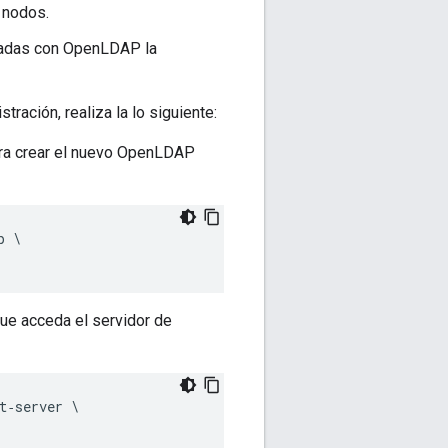
 nodos.
uradas con OpenLDAP la
ración, realiza la lo siguiente:
para crear el nuevo OpenLDAP
 \ 

que acceda el servidor de
‑server \ 
