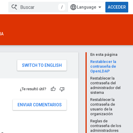
/
ACCEDER
IA
En esta página
Restablecer la
contraseña de
OpenLDAP
Restablecer la
contraseña del
administrador del
¿Te resultó útil?
sistema
Restablecer la
contraseña de
ENVIAR COMENTARIOS
usuario de la
organización
Reglas de
contraseña de los
administradores