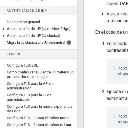
OpenLDAP l
AUTENTICACIÓN DE ID
P
Varias ins
replicació
Descripción general
Autenticación de Id
P (IU de New Edge)
En el caso de un
Autenticación de Id
P (IU clásica)
Migra la IU clásica a la IU perimetral
En el nodo
contraseña
TLS
/
SSL
Configura TLS
/
SSL
/opt
Cómo configurar TLS entre un router y un
  chan
procesador de mensajes
Configura TLS para la API de
administración
Ejecuta el
Configura TLS para la IU de
administra
administración
Configura TLS para la nueva experiencia
de Edge
/opt
Configura TLS 1
.
3 para el tráfico norte
  stor
Configura TLS 1
.
3 para el tráfico del sur