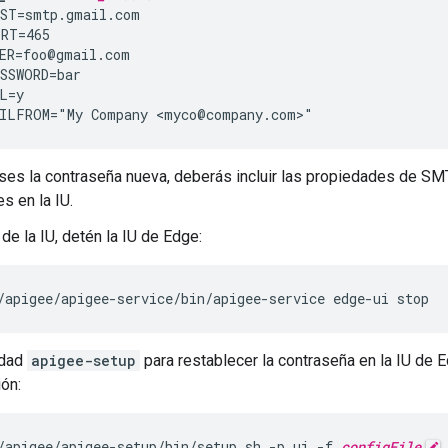
ST=smtp.gmail.com

RT=465

ER=foo@gmail.com

SSWORD=bar

L=y

ILFROM="My Company <myco@company.com>"
es la contraseña nueva, deberás incluir las propiedades de SMT
s en la IU.
de la IU, detén la IU de Edge:
/apigee/apigee-service/bin/apigee-service edge-ui stop
idad
apigee-setup
para restablecer la contraseña en la IU de 
ión:
/apigee/apigee-setup/bin/setup.sh -p ui -f 
configFile