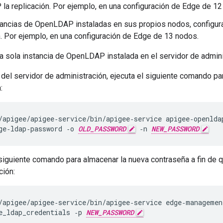
a replicación. Por ejemplo, en una configuración de Edge de 12
tancias de OpenLDAP instaladas en sus propios nodos, config
n. Por ejemplo, en una configuración de Edge de 13 nodos.
a sola instancia de OpenLDAP instalada en el servidor de administ
 del servidor de administración, ejecuta el siguiente comando 
:
/apigee/apigee‑service/bin/apigee‑service apigee‑openldap
ge‑ldap‑password ‑o 
OLD_PASSWORD
 ‑n 
NEW_PASSWORD
 siguiente comando para almacenar la nueva contraseña a fin de 
ción:
/apigee/apigee‑service/bin/apigee‑service edge‑management
e_ldap_credentials ‑p 
NEW_PASSWORD