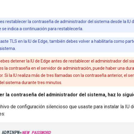
s restablecer la contraseña de administrador del sistema desde la IU 
se indica a continuación para restablecerla.
itaste TLS en la IU de Edge, también debes volver a habilitarla como par
 sistema.
Debes detener la IU de Edge antes de restablecer el administrador del 
s la contraseña en el servidor de administración, puede haber una durant
r. Si la IU realiza más de tres llamadas con la contraseña anterior, el 
del sistema durante tres minutos.
r la contraseña del administrador del sistema, haz lo sigui
rchivo de configuración silencioso que usaste para instalar la IU 
es:
_ADMINPW=
NEW_PASSWORD