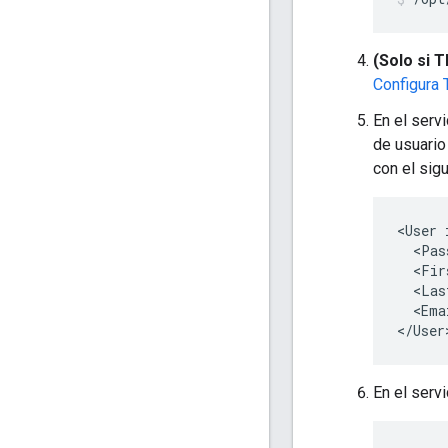
(Solo si T
Configura 
En el serv
de usuario
con el sig
<User 
  <Pas
  <Fir
  <Las
  <Ema
</User
En el serv