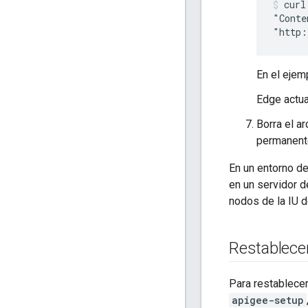
curl
"Conte
"http:
En el ejem
Edge actua
Borra el a
permanent
En un entorno d
en un servidor d
nodos de la IU 
Restablecer
Para restablecer
apigee-setup