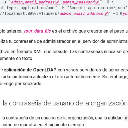
 -u "
admin_email_address
:
admin_password
" -H \

nt-Type: application/xml" -H "Accept: application/json"
//localhost:8080/v1/users/
admin_email_address
" -d @
yo
plo anterior,
your_data_file
es el archivo que creaste en el paso an
liza tu contraseña de administrador en el servidor de administra
rchivo en formato XML que creaste. Las contraseñas nunca se d
emente en texto.
e
replicación de OpenLDAP
con varios servidores de administra
e administración actualiza el otro automáticamente. Sin embargo
de Edge por separado.
 la contraseña de usuario de la organización
 la contraseña de un usuario de la organización, usa la utilidad
a
, como se muestra en el siguiente ejemplo: