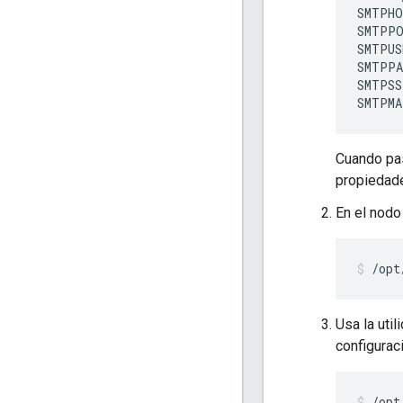
SMTPHO
SMTPPO
SMTPUS
SMTPPA
SMTPSS
SMTPMA
Cuando pas
propiedade
En el nodo 
/opt
Usa la util
configurac
/opt