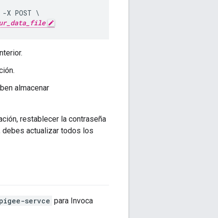
 -X POST \

ur_data_file
terior.
ción.
eben almacenar
ción, restablecer la contraseña
, debes actualizar todos los
pigee-servce
para Invoca