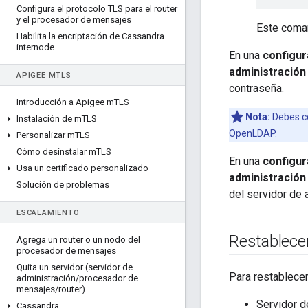
Configura el protocolo TLS para el router
y el procesador de mensajes
Este coman
Habilita la encriptación de Cassandra
internode
En una
configur
administració
APIGEE M
TLS
contraseña.
Introducción a Apigee m
TLS
Nota:
Debes co
Instalación de m
TLS
OpenLDAP.
Personalizar m
TLS
Cómo desinstalar m
TLS
En una
configur
Usa un certificado personalizado
administración
Solución de problemas
del servidor de 
ESCALAMIENTO
Restablecer
Agrega un router o un nodo del
procesador de mensajes
Quita un servidor (servidor de
Para restablecer
administración
/
procesador de
mensajes
/
router)
Servidor d
Cassandra