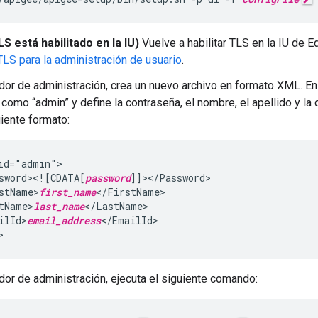
LS está habilitado en la IU)
Vuelve a habilitar TLS en la IU de
TLS para la administración de usuario
.
idor de administración, crea un nuevo archivo en formato XML. En
 como “admin” y define la contraseña, el nombre, el apellido y la 
uiente formato:
id="admin">

sword><![CDATA[
password
]]></Password>

stName>
first_name
</FirstName>

tName>
last_name
</LastName>

ilId>
email_address
</EmailId>

>
idor de administración, ejecuta el siguiente comando: