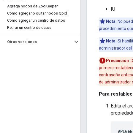
Agrega nodos de Zoo
Keeper
IU
Cómo agregar o quitar nodos Qpid
Cómo agregar un centro de datos
Nota:
No puede
Retirar un centro de datos
procedimiento que 
Nota:
Si habil
Otras versiones
administrador del
Precaución
: 
primero restablece
contraseña anterio
de administrador 
Para restablece
Edita el a
propiedad
APIGEE