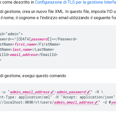
e come descritto in
Configurazione di TLS per la gestione Interfa
di gestione, crea un nuovo file XML. In questo file, imposta l'ID u
il nome, il cognome e l'indirizzo email utilizzando il seguente fo
id="admin">

sword><![CDATA[
password
]]></Password>

stName>
first_name
</FirstName>

tName>
last_name
</LastName>

ilId>
email_address
</EmailId>

>
 di gestione, esegui questo comando:
 -u "
admin_email_address
:
admin_password
" -H \

nt-Type: application/xml" -H "Accept: application/json"
//localhost:8080/v1/users/
admin_email_address
" -d @
yo