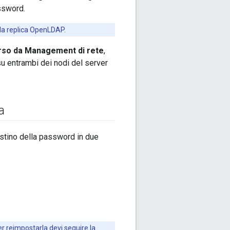
ssword.
la replica OpenLDAP.
rso da Management di rete
,
u entrambi dei nodi del server
a
istino della password in due
r reimpostarla devi seguire la