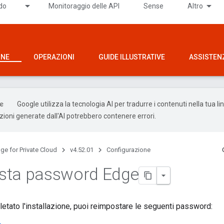
ido
Monitoraggio delle API
Sense
Altro
ONE
OPERAZIONI
GUIDE ILLUSTRATIVE
ASSISTEN
Google utilizza la tecnologia AI per tradurre i contenuti nella tua l
uzioni generate dall'AI potrebbero contenere errori.
ge for Private Cloud
v4.52.01
Configurazione
sta password Edge
tato l'installazione, puoi reimpostare le seguenti password: