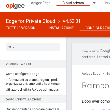
Apigee Edge
Cloud privato
Ibr
Edge for Private Cloud
v4.52.01
TUTTE LE VERSIONI
INSTALLAZIONE
CONFIGURAZI
preferita. Le trad
VERSIONE 4
.
52
.
01
Apigee Edge
Ed
Come configurare Edge
Informazioni su pianeti
,
regioni
,
pod
,
Reimpo
organizzazioni
,
ambienti e host virtuali
Utilizzo dell'utilità Apigee-adminapi
.
sh
DOPO L'INSTALLAZIONE
Dopo aver comple
Dati importanti da ricordare durante la