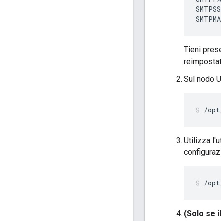
SMTPSS
SMTPMA
Tieni pres
reimpostat
Sul nodo UI
/opt
Utilizza l'u
configuraz
/opt
(Solo se i