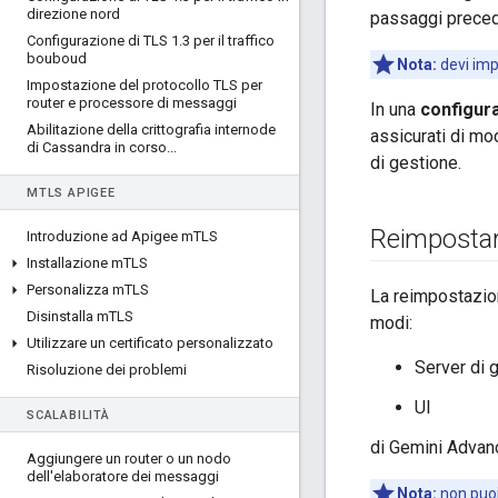
direzione nord
passaggi precede
Configurazione di TLS 1
.
3 per il traffico
bouboud
Nota:
devi imp
Impostazione del protocollo TLS per
router e processore di messaggi
In una
configur
Abilitazione della crittografia internode
assicurati di mo
di Cassandra in corso
.
.
.
di gestione.
M
TLS APIGEE
Reimpostar
Introduzione ad Apigee m
TLS
Installazione m
TLS
Personalizza m
TLS
La reimpostazion
Disinstalla m
TLS
modi:
Utilizzare un certificato personalizzato
Server di 
Risoluzione dei problemi
UI
SCALABILITÀ
di Gemini Advan
Aggiungere un router o un nodo
dell'elaboratore dei messaggi
Nota:
non puoi