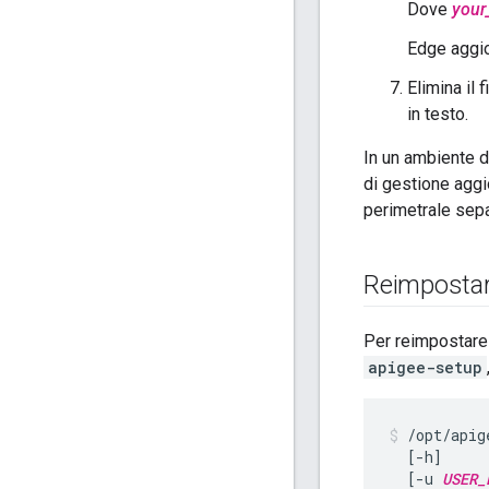
Dove
your
Edge aggio
Elimina il
in testo.
In un ambiente 
di gestione aggio
perimetrale sep
Reimpostar
Per reimpostare 
apigee-setup
/opt/apig
  [-h]

  [-u 
USER_