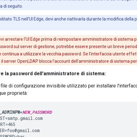
a di seguito.
ilitato TLS nell'UI Edge, devi anche riattivarla durante la modifica dell
evi arrestare l'UI Edge prima di reimpostare amministratore di sistema 
sword sul server di gestione, potrebbe essere presente un breve period
te continua a utilizzare la vecchia password. Se l'interfaccia utente effe
il server OpenLDAP blocca l'account dell'amministratore di sistema per 
e la password dell'amministratore di sistema:
 file di configurazione invisibile utilizzato per installare l'inter
ue proprietà:
_ADMINPW=
NEW_PASSWORD
ST=smtp.gmail.com

RT=465

ER=foo@gmail.com

SSWORD=bar
