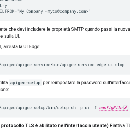
L=y

ILFROM="My Company <myco@company.com>"
ente che devi includere le proprietà SMTP quando passi la nuo
e sulla UI.
, arresta la UI Edge:
/apigee/apigee-service/bin/apigee-service edge-ui stop
tilità
apigee-setup
per reimpostare la password sull'interfacci
ione:
/apigee/apigee-setup/bin/setup.sh -p ui -f 
configFile
l protocollo TLS è abilitato nell'interfaccia utente)
Riattiva TL