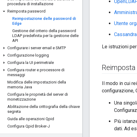
OpenLDA
procedura di installazione
Reimposta password
Amministr
Reimpostazione delle password di
Utente or
Edge
Gestione del criterio della password
Cassandra
LDAP predefinita per la gestione delle
API
Le istruzioni pe
Configurare i server email e SMTP
Configurazione logging
Configura la UI perimetrale
Reimposta
Configura router e processore di
messaggi
Modifica delle impostazioni della
Il modo in cui 
memoria Java
configurazione,
Configura le proprietà del server di
monetizzazione
Una singol
Abilitazione della crittografia della chiave
Configurazi
segreta
Guida alle operazioni Qpid
Più istanz
Configura Qpid Broker-J
dati. Ad e