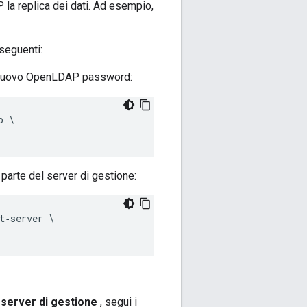
la replica dei dati. Ad esempio,
seguenti:
il nuovo OpenLDAP password:
 \ 

arte del server di gestione:
‑server \ 

 server di gestione
, segui i