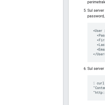
perimetral
Sul server 
password, 
<User 
  <Pas
  <Fir
  <Las
  <Ema
</User
Sul server
curl
"Conte
"http: