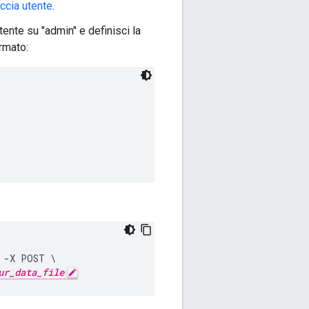
ccia utente
.
tente su "admin" e definisci la
rmato:
 -X POST \

ur_data_file