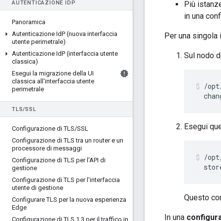
AUTENTICAZIONE IDP
Più istanz
in una con
Panoramica
Autenticazione Id
P (nuova interfaccia
Per una singola 
utente perimetrale)
Autenticazione Id
P (interfaccia utente
Sul nodo d
classica)
Esegui la migrazione della UI
classica all'interfaccia utente
/opt
perimetrale
  chan
TLS
/
SSL
Esegui que
Configurazione di TLS
/
SSL
Configurazione di TLS tra un router e un
processore di messaggi
/opt
Configurazione di TLS per l'API di
  stor
gestione
Configurazione di TLS per l'interfaccia
utente di gestione
Questo com
Configurare TLS per la nuova esperienza
Edge
In una
configur
Configurazione di TLS 1
.
3 per il traffico in