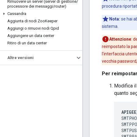
Rimuovere un server (server di gestione
/
procedura riportat
processore dei messaggi
/
router)
Cassandra
Nota:
se hai ab
Aggiunta di nodi Zoo
Keeper
sistema.
Aggiungi o rimuovi nodi Qpid
Aggiungere un data center
Attenzione
: d
Ritiro di un data center
reimpostato la pas
l'interfaccia uten
Altre versioni
vecchia password, 
Per reimpostar
Modifica il
quanto seg
APIGEE
SMTPHO
SMTPPO
SMTPUS
SMTPPA