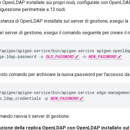
e OpenLDAP installate sui propri nodi, configurate con OpenLDAP 
figurazione perimetrale a 13 nodi.
istanza di OpenLDAP installata sul server di gestione, esegui la 
el server di gestione, esegui il comando seguente per creare 
/apigee/apigee‑service/bin/apigee‑service apigee‑openldap
ge‑ldap‑password ‑o 
OLD_PASSWORD
 ‑n 
NEW_PASSWORD
sto comando per archiviare la nuova password per l'accesso da p
/apigee/apigee‑service/bin/apigee‑service edge‑management
e_ldap_credentials ‑p 
NEW_PASSWORD
ando riavvia il server di gestione.
azione della replica OpenLDAP con OpenLDAP installato sul