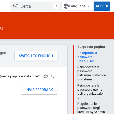
/
ACCEDI
ZA
Su questa pagina
ingua
Reimposta la
password
OpenLDAP
Reimpostare la
password
dell'amministratore
Questa pagina è stata utile?
di sistema
Reimpostare la
password utente
INVIA FEEDBACK
dell'organizzazion
e
Regole per le
password degli
utenti di SysAdmin