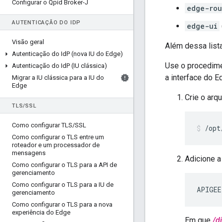
Configurar o Qpid Broker-J
edge-rou
AUTENTICAÇÃO DO ID
P
edge-ui
Visão geral
Além dessa list
Autenticação do Id
P (nova IU do Edge)
Use o procedime
Autenticação do Id
P (IU clássica)
a interface do E
Migrar a IU clássica para a IU do
Edge
Crie o arqu
TLS
/
SSL
Como configurar TLS
/
SSL
/opt
Como configurar o TLS entre um
roteador e um processador de
mensagens
Adicione a
Como configurar o TLS para a API de
gerenciamento
Como configurar o TLS para a IU de
APIGEE
gerenciamento
Como configurar o TLS para a nova
experiência do Edge
Em que
/d