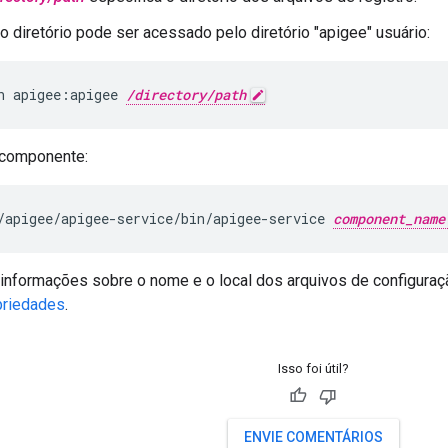
 o diretório pode ser acessado pelo diretório "apigee" usuário:
n apigee:apigee 
/directory/path
 componente:
/apigee/apigee-service/bin/apigee-service 
component_name
 informações sobre o nome e o local dos arquivos de configura
priedades
.
Isso foi útil?
ENVIE COMENTÁRIOS