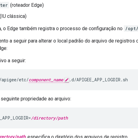
ter
(roteador Edge)
(IU clássica)
a, o Edge também registra o processo de configuração no
/opt
nto a seguir para alterar o local padrão do arquivo de registr
dge:
ivo a seguir:
/apigee/etc/
component_name
.d/APIGEE_APP_LOGDIR.sh
 seguinte propriedade ao arquivo:
_APP_LOGDIR=
/directory/path
irectory/path
especifica o diretório dos arquivos de registro.