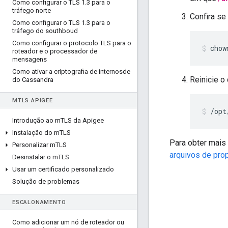
Como configurar o TLS 1
.
3 para o
tráfego norte
Confira se
Como configurar o TLS 1
.
3 para o
tráfego do southboud
Como configurar o protocolo TLS para o
chow
roteador e o processador de
mensagens
Como ativar a criptografia de internosde
Reinicie o
do Cassandra
M
TLS APIGEE
/opt
Introdução ao m
TLS da Apigee
Instalação do m
TLS
Para obter mais
Personalizar m
TLS
arquivos de pro
Desinstalar o m
TLS
Usar um certificado personalizado
Solução de problemas
ESCALONAMENTO
Como adicionar um nó de roteador ou