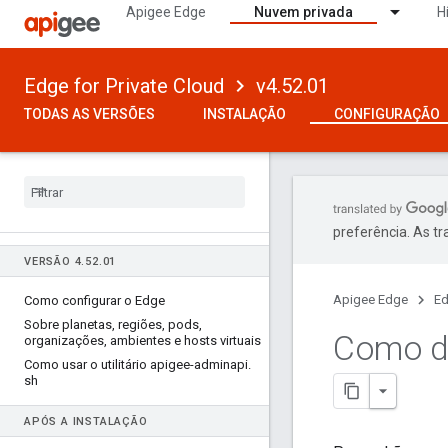
Apigee Edge
Nuvem privada
H
Edge for Private Cloud
v4.52.01
TODAS AS VERSÕES
INSTALAÇÃO
CONFIGURAÇÃO
preferência. As t
VERSÃO 4
.
52
.
01
Apigee Edge
Ed
Como configurar o Edge
Sobre planetas
,
regiões
,
pods
,
Como de
organizações
,
ambientes e hosts virtuais
Como usar o utilitário apigee-adminapi
.
sh
APÓS A INSTALAÇÃO