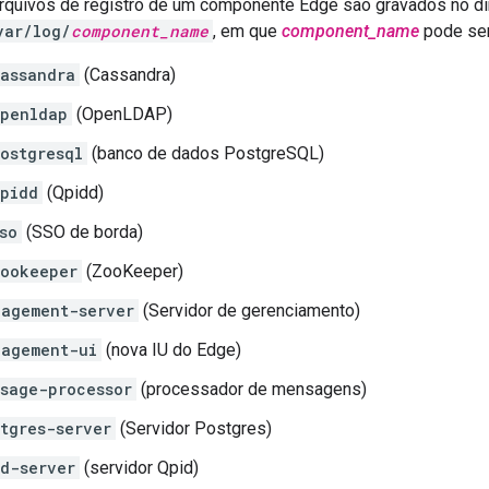
arquivos de registro de um componente Edge são gravados no di
var/log/
component_name
, em que
component_name
pode ser
assandra
(Cassandra)
penldap
(OpenLDAP)
ostgresql
(banco de dados PostgreSQL)
pidd
(Qpidd)
so
(SSO de borda)
ookeeper
(ZooKeeper)
agement-server
(Servidor de gerenciamento)
nagement-ui
(nova IU do Edge)
sage-processor
(processador de mensagens)
tgres-server
(Servidor Postgres)
d-server
(servidor Qpid)