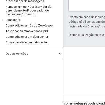
processador de mensagens
Remover um servidor (Servidor de
gerenciamento
/
Processador de
mensagens
/
Roteador)
Exceto em caso de indicaç
Cassandra
código são licenciadas d
Como adicionar nós do Zoo
Keeper
registrada da Oracle e/ou a
Adicionar ou remover nós Qpid
Última atualização 2026-0
Como adicionar um data center
Como desativar um data center
Outras versões
Sobre a Apigee
We're part of Google
Eventos
Parceiros
e-books e webcasts
Android
Chrome
Firebase
Google Cloud