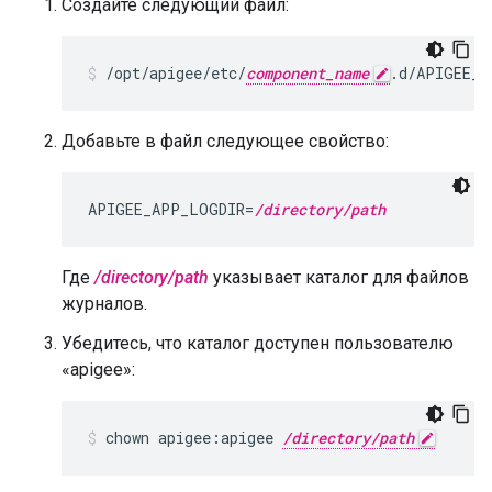
Создайте следующий файл:
/opt/apigee/etc/
component_name
.d/APIGEE_A
Добавьте в файл следующее свойство:
APIGEE_APP_LOGDIR=
/directory/path
Где
/directory/path
указывает каталог для файлов
журналов.
Убедитесь, что каталог доступен пользователю
«apigee»:
chown apigee:apigee 
/directory/path