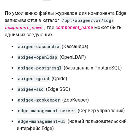
По умолчанию файлы журналов для компонента Edge
записываются в каталог
/opt/apigee/var/log/
component_name
, где
component_name
может быть
одним из следующих:
apigee-cassandra
(Кассандра)
apigee-openldap
(OpenLDAP)
apigee-postgresql
(база данных PostgreSQL)
apigee-qpidd
(Qpidd)
apigee-sso
(Edge SSO)
apigee-zookeeper
(ZooKeeper)
edge-management-server
(Сервер управления)
edge-management-ui
(новый пользовательский
интерфейс Edge)