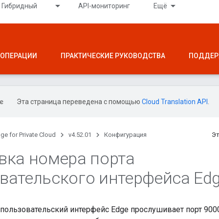
Гибридный
API-мониторинг
Ещё
ОПЕРАЦИИ
ПРАКТИЧЕСКИЕ РУКОВОДСТВА
ПОДДЕР
Эта страница переведена с помощью
Cloud Translation API
.
ge for Private Cloud
v4.52.01
Конфигурация
Эт
вка номера порта
вательского интерфейса Ed
ользовательский интерфейс Edge прослушивает порт 9000 