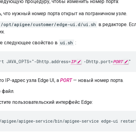
ледующую процедуру, чтобы изменить номер порта:
, что нужный номер порта открыт на пограничном узле.
/opt/apigee/customer/edge-ui.d/ui.sh
в редакторе. Есл
их.
те следующее свойство в
ui.sh
:
rt JAVA_OPTS="-Dhttp.address=
IP
 -Dhttp.port=
PORT
"
о IP-адрес узла Edge UI, а
PORT
— новый номер порта.
 файл.
тите пользовательский интерфейс Edge:
/apigee/apigee-service/bin/apigee-service edge-ui restar