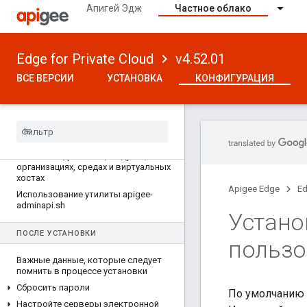
Апигей Эдж
Частное облако
Edge for Private Cloud
v4.52.01
ВСЕ ВЕРСИИ
УСТАНОВКА
КОНФИГУРАЦИЯ
ВЕРСИЯ 4
.
52
.
01
Как настроить Эдж
О планетах
,
регионах
,
модулях
,
организациях
,
средах и виртуальных
хостах
Apigee Edge
Ed
Использование утилиты apigee-
adminapi
.
sh
Устано
ПОСЛЕ УСТАНОВКИ
пользо
Важные данные
,
которые следует
помнить в процессе установки
Сбросить пароли
По умолчанию п
Настройте серверы электронной