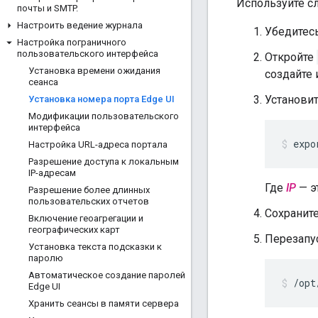
Используйте с
почты и SMTP
.
Настроить ведение журнала
Убедитесь
Настройка пограничного
пользовательского интерфейса
Откройте
Установка времени ожидания
создайте 
сеанса
Установи
Установка номера порта Edge UI
Модификации пользовательского
интерфейса
expo
Настройка URL-адреса портала
Разрешение доступа к локальным
IP-адресам
Где
IP
— эт
Разрешение более длинных
пользовательских отчетов
Сохраните
Включение геоагрегации и
географических карт
Перезапус
Установка текста подсказки к
паролю
Автоматическое создание паролей
/opt
Edge UI
Хранить сеансы в памяти сервера