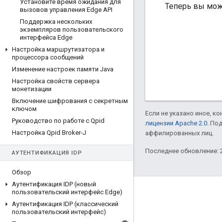
Установите время ожидания для
Теперь вы мож
вызовов управления Edge API
Поддержка нескольких
экземпляров пользовательского
интерфейса Edge
Настройка маршрутизатора и
процессора сообщений
Изменение настроек памяти Java
Настройка свойств сервера
монетизации
Включение шифрования с секретным
ключом
Если не указано иное, к
Руководство по работе с Qpid
лицензии Apache 2.0
. По
Настройка Qpid Broker-J
аффилированных лиц.
Последнее обновление: 2
АУТЕНТИФИКАЦИЯ IDP
Обзор
Аутентификация IDP (новый
пользовательский интерфейс Edge)
О компании Apigee
Аутентификация IDP (классический
We're part of Google
пользовательский интерфейс)