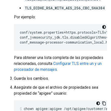
TLS_ECDHE_RSA_WITH_AES_256_CBC_SHA384
Por ejemplo:
conf/system.properties+https.protocols=TLSv1.2
conf_jvmsecurity_jdk.tls.disabledAlgorithms=S
conf_message-processor-communication_local.ht
Para obtener una lista completa de las propiedades
relacionadas, consulta
Configurar TLS entre un y un
procesador de mensajes
.
Guarda los cambios.
Asegúrate de que el archivo de propiedades sea
propiedad de “apigee” usuario:
chown apigee:apigee /opt/apigee/customer/ap