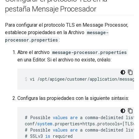
pestaña Mensaje Procesador
Para configurar el protocolo TLS en Message Processor,
establece propiedades en la Archivo
message-
processor.properties
:
Abre el archivo
message-processor.properties
en una Editor. Si el archivo no existe, créalo:
vi /opt/apigee/customer/application/message
Configura las propiedades con la siguiente sintaxis:
#
Possible
values
are
a
comma
-
delimited
list
conf
/
system
.
properties
+
https
.
protocols
=[
TLSv1
#
Possible
values
are
a
comma
-
delimited
list
#
SSLv3
is
required