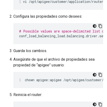
vi /opt/apigee/customer/application/router.
Configura las propiedades como desees:
# Possible values are space-delimited list of
conf_load_balancing_load
.
balancing
.
driver
.
serv
Guarda los cambios.
Asegúrate de que el archivo de propiedades sea
propiedad de “apigee” usuario:
 chown apigee:apigee /opt/apigee/customer/a
Reinicia el router: