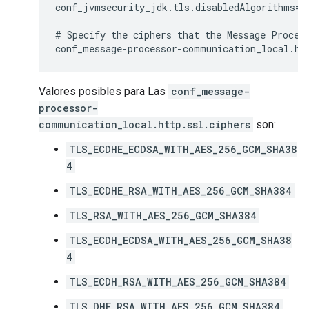
conf_jvmsecurity_jdk
.
tls
.
disabledAlgorithms
=
S
#
Specify
the
ciphers
that
the
Message
Proces
conf_message
-
processor
-
communication_local
.
ht
Valores posibles para Las
conf_message-
processor-
communication_local.http.ssl.ciphers
son:
TLS_ECDHE_ECDSA_WITH_AES_256_GCM_SHA38
4
TLS_ECDHE_RSA_WITH_AES_256_GCM_SHA384
TLS_RSA_WITH_AES_256_GCM_SHA384
TLS_ECDH_ECDSA_WITH_AES_256_GCM_SHA38
4
TLS_ECDH_RSA_WITH_AES_256_GCM_SHA384
TLS_DHE_RSA_WITH_AES_256_GCM_SHA384