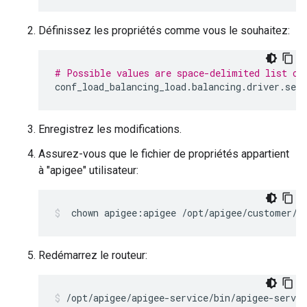
Définissez les propriétés comme vous le souhaitez:
# Possible values are space-delimited list of
conf_load_balancing_load
.
balancing
.
driver
.
serv
Enregistrez les modifications.
Assurez-vous que le fichier de propriétés appartient
à "apigee" utilisateur:
 chown apigee:apigee /opt/apigee/customer/a
Redémarrez le routeur:
/opt/apigee/apigee-service/bin/apigee-servic