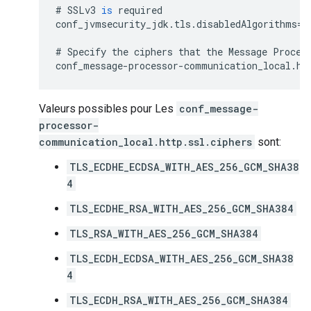
#
SSLv3
is
required
conf_jvmsecurity_jdk
.
tls
.
disabledAlgorithms
=
S
#
Specify
the
ciphers
that
the
Message
Proces
conf_message
-
processor
-
communication_local
.
ht
Valeurs possibles pour Les
conf_message-
processor-
communication_local.http.ssl.ciphers
sont:
TLS_ECDHE_ECDSA_WITH_AES_256_GCM_SHA38
4
TLS_ECDHE_RSA_WITH_AES_256_GCM_SHA384
TLS_RSA_WITH_AES_256_GCM_SHA384
TLS_ECDH_ECDSA_WITH_AES_256_GCM_SHA38
4
TLS_ECDH_RSA_WITH_AES_256_GCM_SHA384