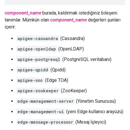
component_name
burada, kaldırmak istediğiniz bileşeni
tanımlar. Mümkün olan
component_name
değerleri şunları
içerir:
apigee-cassandra
(Cassandra)
apigee-openldap
(OpenLDAP)
apigee-postgresql
(PostgreSQL veritabanı)
apigee-qpidd
(Qpidd)
apigee-sso
(Edge TOA)
apigee-zookeeper
(ZooKeeper)
edge-management-server
(Yönetim Sunucusu)
edge-management-ui
(yeni Edge kullanıcı arayüzü)
edge-message-processor
(Mesaj İşleyici)