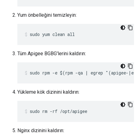
Yum önbelleğini temizleyin:
sudo yum clean all
Tüm Apigee BGBG'lerini kaldırın:
sudo rpm -e $(rpm -qa | egrep "(apigee-|ed
Yükleme kök dizinini kaldırın:
sudo rm -rf /opt/apigee
Nginx dizinini kaldırın: