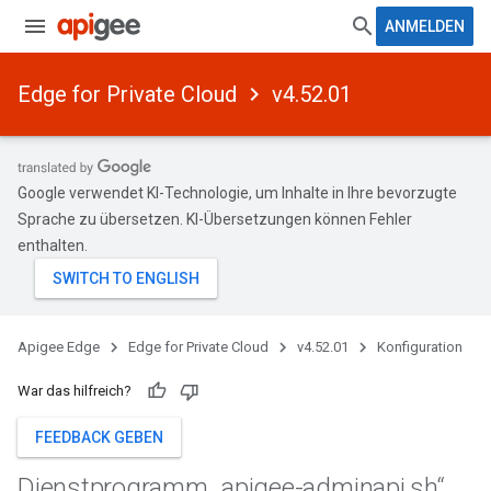
ANMELDEN
Edge for Private Cloud
v4.52.01
Google verwendet KI-Technologie, um Inhalte in Ihre bevorzugte
Sprache zu übersetzen. KI-Übersetzungen können Fehler
enthalten.
Apigee Edge
Edge for Private Cloud
v4.52.01
Konfiguration
War das hilfreich?
FEEDBACK GEBEN
Dienstprogramm „apigee-adminapi
.
sh“