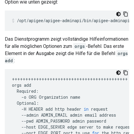
Option wie unten gezeigt:
/opt/apigee/apigee-adminapi/bin/apigee-adminapi.
Das Dienstprogramm zeigt vollständige Hilfeinformationen
für alle möglichen Optionen zum
orgs
-Befehl. Das erste
Element in der Ausgabe zeigt die Hilfe für die Befehl
orgs
add
:
+++++++++++++++++++++++++++++++++++++++++++
orgs
add
Required
:
-
o
ORG
Organization
name
Optional
:
-
H
HEADER
add
http
header
in
request
--
admin
ADMIN_EMAIL
admin
email
address
--
pwd
ADMIN_PASSWORD
admin
password
--
host
EDGE_SERVER
edge
server
to
make
request
--
port
EDGE_PORT
port
to
use
for
the
http
requ