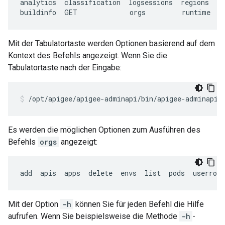
analytics
classification
logsessions
regions
se
buildinfo
GET
orgs
runtime
s
Mit der Tabulatortaste werden Optionen basierend auf dem
Kontext des Befehls angezeigt. Wenn Sie die
Tabulatortaste nach der Eingabe:
/opt/apigee/apigee-adminapi/bin/apigee-adminapi.
Es werden die möglichen Optionen zum Ausführen des
Befehls
orgs
angezeigt:
add  apis  apps  delete  envs  list  pods  userrole
Mit der Option
-h
können Sie für jeden Befehl die Hilfe
aufrufen. Wenn Sie beispielsweise die Methode
-h
-