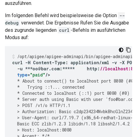
auszuführen.
Im folgenden Befehl wird beispielsweise die Option
--
debug
verwendet. Die Ergebnisse Rufen Sie die Ausgabe
des zugrunde liegenden
curl
-Befehls im ausführlichen
Modus auf:
/
opt
/
apigee
/
apigee
-
adminapi
/
bin
/
apigee
-
adminapi
.
curl
-
H
Content
-
Type
:
application
/
xml
-
v
-
X
POS
-
u
***
oo
@
bar
.
com
:
*****
http
:
//localhost:80
type
=
"paid"
/
>
*
About
to
connect
()
to
localhost
port
8080
(
#
0
)
*
Trying
::
1
...
connected
*
Connected
to
localhost
(
::
1
)
port
8080
(
#
0
)
*
Server
auth
using
Basic
with
user
'
foo
@
bar
.
com
  > 
POST
/
v1
/
o
HTTP
/
1.1
  > 
Authorization
:
Basic
c2dp234234NvbkBhcGlnZ2342
  > 
User
-
Agent
:
curl
/
7.19.7
(
x86_64
-
redhat
-
linux
-
g
Basic
ECC
zlib
/
1.2.3
libidn
/
1.18
libssh2
/
1.4.2
  > 
Host
:
localhost
:
8080
  > 
Accept
:
*/*