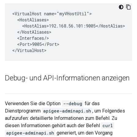
<VirtualHost name="myVHostUtil">

  <HostAliases>

    <HostAlias>192.168.56.101:9005</HostAlias>

  </HostAliases>

  <Interfaces/>

  <Port>9005</Port>

</VirtualHost>
Debug- und API-Informationen anzeigen
Verwenden Sie die Option
--debug
für das
Dienstprogramm
apigee-adminapi.sh
, um Folgendes
aufzurufen: detaillierte Informationen zum Befehl. Zu
diesen Informationen gehört auch der Befehl
curl
apigee-adminapi.sh
generiert, um den Vorgang