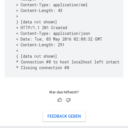
  > 
Content
-
Type
:
application
/
xml
  > 
Content
-
Length
:
43
}
[
data
not
shown
]
  < 
HTTP
/
1.1
201
Created
  < 
Content
-
Type
:
application
/
json
  < 
Date
:
Tue
,
03
May
2016
02
:
08
:
32
GMT
  < 
Content
-
Length
:
291
{
[
data
not
shown
]
*
Connection
#
0
to
host
localhost
left
intact
*
Closing
connection
#
0
War das hilfreich?
FEEDBACK GEBEN