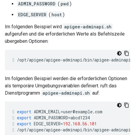
ADMIN_PASSWORD
(
pwd
)
EDGE_SERVER
(
host
)
Im folgenden Beispiel wird
apigee-adminapi.sh
aufgerufen und die erforderlichen Werte als Befehlszeile
übergeben Optionen:
/opt/apigee/apigee-adminapi/bin/apigee-adminapi.
Im folgenden Beispiel werden die erforderlichen Optionen
als temporäre Umgebungsvariablen definiert. ruft das
Dienstprogramm
apigee-adminapi.sh
auf:
export
ADMIN_EMAIL
=
user
@
example
.
com
export
ADMIN_PASSWORD
=
abcd1234
export
EDGE_SERVER
=
192.168
.
56.101
/
opt
/
apigee
/
apigee
-
adminapi
/
bin
/
apigee
-
adminapi
.