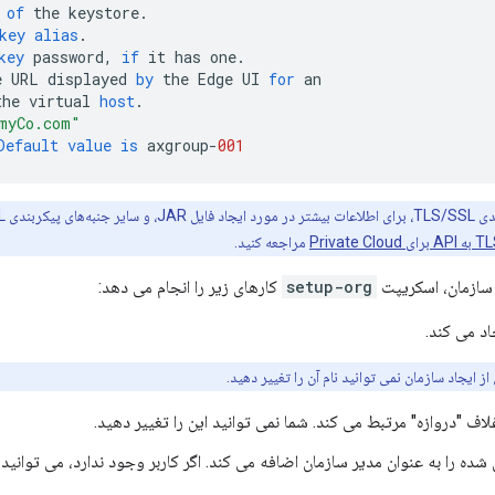
of
the
keystore
.
key
alias
.
key
password
,
if
it
has
one
.
e
URL
displayed
by
the
Edge
UI
for
an
the
virtual
host
.
myCo.com"
Default
value
is
axgroup
-
001
ای پیکربندی TLS/SSL، به
مراجعه کنید.
 سازمان، اسکریپت
setup-org
کارهای زیر را انجام می دهد:
اد می کند.
ز ایجاد سازمان نمی توانید نام آن را تغییر دهید.
غلاف "دروازه" مرتبط می کند. شما نمی توانید این را تغییر دهید.
ه را به عنوان مدیر سازمان اضافه می کند. اگر کاربر وجود ندارد، می توانید 