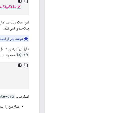
nfigFile
پیکربندی نمی‌کند.
توجه:
پس از ایجاد 
فایل پیکربندی شامل 
9\-$%
محدود می شو
اسکریپت
ate-org
سازمان را ایج