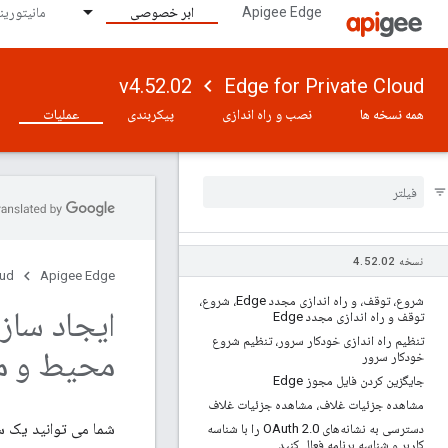
Apigee Edge
ابر خصوصی
مانیتورینگ 
v4.52.02
Edge for Private Cloud
همه نسخه ها
نصب و راه اندازی
پیکربندی
عملیات
نسخه 4
02
.
52
.
oud
Apigee Edge
شروع، توقف، و راه اندازی مجدد Edge، شروع،
ایجاد ساز
توقف و راه اندازی مجدد Edge
تنظیم راه اندازی خودکار سرور، تنظیم شروع
محیط و م
خودکار سرور
جایگزین کردن فایل مجوز Edge
مشاهده جزئیات غلاف، مشاهده جزئیات غلاف
شما می توانید یک سا
دسترسی به نشانه‌های OAuth 2
.
0 را با شناسه
کاربر و شناسه برنامه فعال کنید