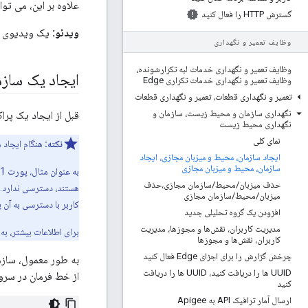
علاوه بر این، می توا
گسترش HTTP را فعال کنید
ویدئو:
یک ویدیوی کوتاه 
وظایف تعمیر و نگهداری
وظایف تعمیر و نگهداری خدمات لبه تکرارشونده،
ایجاد یک ساز
وظایف تعمیر و نگهداری خدمات تکراری Edge
تعمیر و نگهداری قطعات، تعمیر و نگهداری قطعات
نگهداری سازمان و محیط زیست، سازمان و
قبل از ایجاد یک پراکسی API در Apigee Edge، باید حداقل یک سازمان و در هر سازمان، یک یا چند محیط و 
نگهداری محیط زیست
نمای کلی
نکته:
هنگام ایجاد 
ایجاد سازمان، محیط و میزبان مجازی، ایجاد
سازمان، محیط و میزبان مجازی
حذف میزبان
/
محیط
/
سازمان مجازی،حذف
هستند، دسترسی ندارد. 
میزبان
/
محیط
/
سازمان مجازی
کاربر با دسترسی به آن 
افزودن یک گروه تحلیلی جدید
مدیریت کاربران، نقش‌ها و مجوزها، مدیریت
برای اطلاعات بیشتر، به
کاربران، نقش‌ها و مجوزها
چرخش گزارش را برای اجزای Edge فعال کنید
به طور معمول، سازما
UUID ها را دریافت کنید، UUID ها را دریافت
از خط فرمان در سرور
کنید
ارسال آمار ترافیک API به Apigee