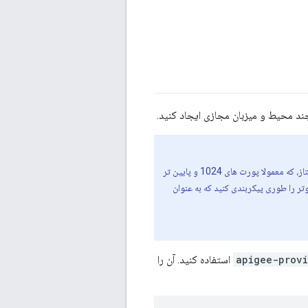
به عنوان مثال، پورت 9001. به طور پیش فرض، روتر به عنوان کاربر "apigee" اجرا می شود که به پورت های ممتاز، که معمولا پورت های 1024 و پایین تر
ر را طوری پیکربندی کنید که به عنوان
apigee-provi
استفاده کنید. آن را