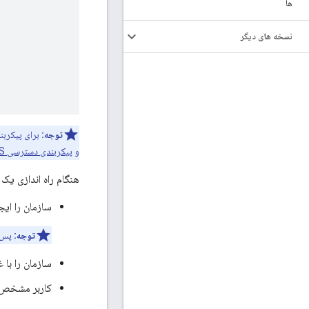
ها
نسخه های دیگر
توجه:
برای پیکربندی TLS/SSL، برای اطلاعات بیشتر در مورد ایجاد فایل JAR، و سایر جنبه‌ه
و
پیکربندی دسترسی TLS به API برای Private Cloud
هنگام راه اندازی یک
سازمان را ایج
توجه:
پس ا
سازمان را با 
کاربر مشخص شد