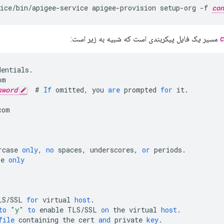
ice/bin/apigee-service apigee-provision setup-org -f 
con
c
مسیر یک فایل پیکربندی است که شبیه به زیر است:
dentials
.
om
sword
#
If
omitted
,
you
are
prompted
for
it
.
com
rcase
only
,
no
spaces
,
underscores
,
or
periods
.
se
only
LS
/
SSL
for
virtual
host
.
to
"y"
to
enable
TLS
/
SSL
on
the
virtual
host
.
file
containing
the
cert
and
private
key
.