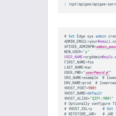
/opt/apigee/apigee-serv
#
Set
Edge
sys
admin
cre
ADMIN_EMAIL
=
your
@email
.
c
APIGEE_ADMINPW
=
admin_pas
NEW_USER
=
"y"
USER_NAME
=
orgAdmin
@myCo
.
FIRST_NAME
=
foo
LAST_NAME
=
bar
USER_PWD
=
"
userPword
"
ORG_NAME
=
example
#
lowe
ENV_NAME
=
prod
#
lowerca
VHOST_PORT
=
9001
VHOST_NAME
=
default
VHOST_ALIAS
=
"$IP1:9001"
#
Optionally
configure
T
#
VHOST_SSL
=
y
#
Set
#
KEYSTORE_JAR
=
#
JAR