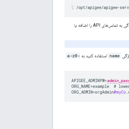
/opt/apigee/apigee-serv
این اسکریپت سازمان را ایجاد می‌کند، اما محیط‌ها و میزبان‌های مجازی مورد نیاز سازمان برای رسیدگی به تماس‌های API را اضافه یا
یژگی
name
استفاده کنید به
a-z0-
APIGEE_ADMINPW
=
admin_pas
ORG_NAME
=
example
#
lowe
ORG_ADMIN
=
orgAdmin
@myCo
.