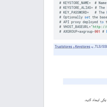
#
KEYSTORE_NAME
=
#
Name
#
KEYSTORE_ALIAS
=
#
The
#
KEY_PASSWORD
=
#
The
#
Optionally
set
the
bas
#
API
proxy
deployed
to
#
VHOST_BASEURL
=
"http://
#
AXGROUP
=
axgroup
-
001
#
Keystores و Truststores
یکی ایجاد کنید.