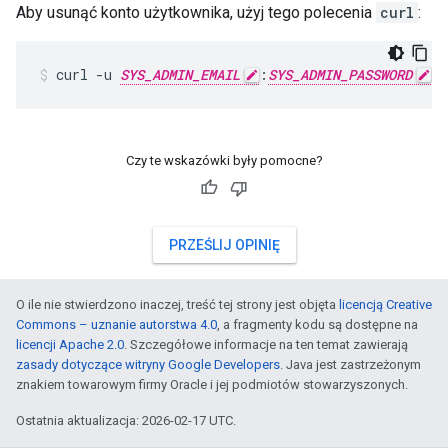
Aby usunąć konto użytkownika, użyj tego polecenia
curl
:
curl -u 
SYS_ADMIN_EMAIL
:
SYS_ADMIN_PASSWORD
 -
Czy te wskazówki były pomocne?
PRZEŚLIJ OPINIĘ
O ile nie stwierdzono inaczej, treść tej strony jest objęta
licencją Creative
Commons – uznanie autorstwa 4.0
, a fragmenty kodu są dostępne na
licencji Apache 2.0
. Szczegółowe informacje na ten temat zawierają
zasady dotyczące witryny Google Developers
. Java jest zastrzeżonym
znakiem towarowym firmy Oracle i jej podmiotów stowarzyszonych.
Ostatnia aktualizacja: 2026-02-17 UTC.