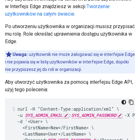
w Interfejs Edge znajdziesz w sekcji
Tworzenie
użytkowników na całym świecie
.
Po utworzeniu użytkownika w organizacji musisz przypisać
mu rolę. Role określać uprawnienia dostępu użytkownika w
Edge.
Uwaga:
użytkownik nie może zalogować się w interfejsie Edge
i nie pojawia się w listę użytkowników w interfejsie Edge, dopóki
nie przypiszesz jej do roli w organizacji.
Aby utworzyć użytkownika za pomocą interfejsu Edge API,
użyj tego polecenia:
curl -H "Content-Type:application/xml" \

  -u 
SYS_ADMIN_EMAIL
:
SYS_ADMIN_PASSWORD
 -X PO
  -d '<User> \

    <FirstName>New</FirstName> \

    <LastName>User</LastName> \
