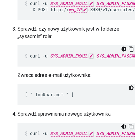
curl -u 
SYS_ADMIN_EMAIL
:
SYS_ADMIN_PASSWOR
  -X POST http://
ms_IP
:8080/v1/userroles/s
Sprawdź, czy nowy użytkownik jest w folderze
„sysadmin” rola:
curl -u 
SYS_ADMIN_EMAIL
:
SYS_ADMIN_PASSWOR
Zwraca adres e-mail użytkownika:
[ " foo@bar.com " ]
Sprawdź uprawnienia nowego użytkownika:
curl -u 
SYS_ADMIN_EMAIL
:
SYS_ADMIN_PASSWOR