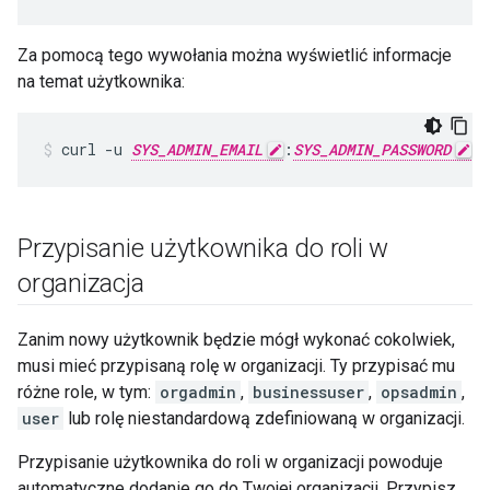
Za pomocą tego wywołania można wyświetlić informacje
na temat użytkownika:
curl -u 
SYS_ADMIN_EMAIL
:
SYS_ADMIN_PASSWORD
 h
Przypisanie użytkownika do roli w
organizacja
Zanim nowy użytkownik będzie mógł wykonać cokolwiek,
musi mieć przypisaną rolę w organizacji. Ty przypisać mu
różne role, w tym:
orgadmin
,
businessuser
,
opsadmin
,
user
lub rolę niestandardową zdefiniowaną w organizacji.
Przypisanie użytkownika do roli w organizacji powoduje
automatyczne dodanie go do Twojej organizacji. Przypisz