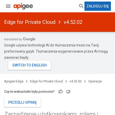
ZALOGUJ SIĘ
Edge for Private Cloud
v4.52.02
Google używa technologii AI do tłumaczenia treści na Twój
preferowany język. Tłumaczenia wygenerowane przez AI mogą
zawierać błędy.
Apigee Edge
Edge for Private Cloud
v4.52.02
Operacje
Czy te wskazówki były pomocne?
PRZEŚLIJ OPINIĘ
Zarządzanie użytkownikami
,
rolami i