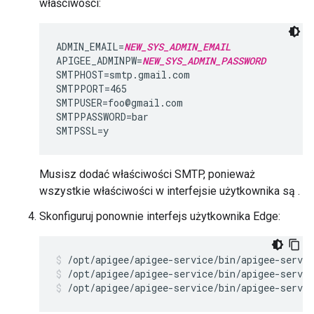
właściwości:
ADMIN_EMAIL=
NEW_SYS_ADMIN_EMAIL
APIGEE_ADMINPW=
NEW_SYS_ADMIN_PASSWORD
SMTPHOST=smtp.gmail.com

SMTPPORT=465

SMTPUSER=foo@gmail.com

SMTPPASSWORD=bar

SMTPSSL=y
Musisz dodać właściwości SMTP, ponieważ
wszystkie właściwości w interfejsie użytkownika są .
Skonfiguruj ponownie interfejs użytkownika Edge:
/opt/apigee/apigee-service/bin/apigee-servic
/opt/apigee/apigee-service/bin/apigee-servic