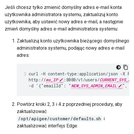
Jeśli chcesz tylko zmienić domyślny adres e-mail konta
użytkownika administratora systemu, zaktualizuj konto
użytkownika, aby ustawić nowy adres e-mail, a następnie
zmień domyślny adres e-mail administratora systemu:
Zaktualizuj konto użytkownika bieżącego domyślnego
administratora systemu, podając nowy adres e-mail
adres:
curl -H content-type:application/json -X PU
  http://
ms_IP
:8080/v1/users/
CURRENT_SYS_AD
  -d '{"emailId": "
NEW_SYS_ADMIN_EMAIL
", "
Powtórz kroki 2, 3 i 4 z poprzedniej procedury, aby
zaktualizować
/opt/apigee/customer/defaults.sh
i
zaktualizować interfejs Edge.