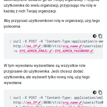
użytkownika do wielu organizacji, przypisując mu rolę w
każdej z nich Twojej organizacji.
Aby przypisać użytkownikowi rolę w organizacji, użyj tego
polecenia:
curl -X POST -H "Content-Type:application/x-www-f
  http://
ms_IP
:8080/v1/o/
org_name
/userroles/
ro
  -u 
SYS_ADMIN_EMAIL
:
SYS_ADMIN_PASSWORD
W tym wywołaniu wyświetlane są wszystkie role
przypisane do użytkownika. Jeśli chcesz dodać
użytkownika, ale wyświetl tylko nową rolę, użyj tego
wywołania:
curl -X POST -H "Content-Type: application/xml" \
  http://
ms_IP
:8080/v1/o/
org_name
/users/foo@ba