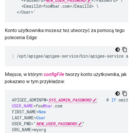
    <Password>
NEW_USER_PASSWORD
</Password> \

    <EmailId>foo@bar.com</EmailId> \

  </User>'
Konto użytkownika możesz też utworzyć za pomocą tego
polecenia Edge:
/opt/apigee/apigee-service/bin/apigee-service api
Miejsce, w którym
configFile
tworzy konto użytkownika, jak
pokazano w tym przykładzie:
APIGEE_ADMINPW
=
SYS_ADMIN_PASSWORD
#
If
omitte
USER_NAME
=
foo
@bar
.
com
FIRST_NAME
=
New
LAST_NAME
=
User
USER_PWD
=
"
NEW_USER_PASSWORD
"
ORG_NAME
=
myorg