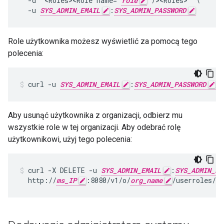
  -d '<Roles><Role name="
role
"/><Roles>' \

  -u 
SYS_ADMIN_EMAIL
:
SYS_ADMIN_PASSWORD
Role użytkownika możesz wyświetlić za pomocą tego
polecenia:
curl -u 
SYS_ADMIN_EMAIL
:
SYS_ADMIN_PASSWORD
 h
Aby usunąć użytkownika z organizacji, odbierz mu
wszystkie role w tej organizacji. Aby odebrać rolę
użytkownikowi, użyj tego polecenia:
curl -X DELETE -u 
SYS_ADMIN_EMAIL
:
SYS_ADMIN_PA
  http://
ms_IP
:8080/v1/o/
org_name
/userroles/
ro