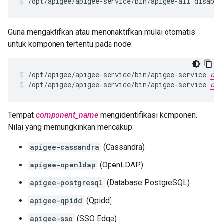
/opt/apigee/apigee-service/bin/apigee-all disable
Guna mengaktifkan atau menonaktifkan mulai otomatis
untuk komponen tertentu pada node:
/opt/apigee/apigee-service/bin/apigee-service 
com
/opt/apigee/apigee-service/bin/apigee-service 
com
Tempat
component_name
mengidentifikasi komponen.
Nilai yang memungkinkan mencakup:
apigee-cassandra
(Cassandra)
apigee-openldap
(OpenLDAP)
apigee-postgresql
(Database PostgreSQL)
apigee-qpidd
(Qpidd)
apigee-sso
(SSO Edge)