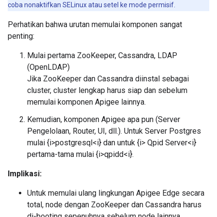
coba nonaktifkan SELinux atau setel ke mode permisif.
Perhatikan bahwa urutan memulai komponen sangat
penting:
Mulai pertama ZooKeeper, Cassandra, LDAP
(OpenLDAP)
Jika ZooKeeper dan Cassandra diinstal sebagai
cluster, cluster lengkap harus siap dan sebelum
memulai komponen Apigee lainnya.
Kemudian, komponen Apigee apa pun (Server
Pengelolaan, Router, UI, dll.). Untuk Server Postgres
mulai {i>postgresql<i} dan untuk {i> Qpid Server<i}
pertama-tama mulai {i>qpidd<i}.
Implikasi:
Untuk memulai ulang lingkungan Apigee Edge secara
total, node dengan ZooKeeper dan Cassandra harus
di-booting sepenuhnya sebelum node lainnya.