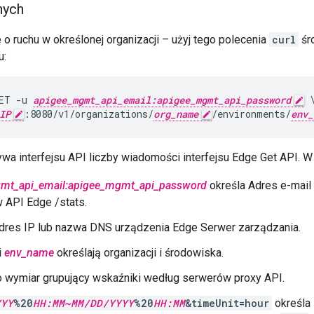
nych
o ruchu w określonej organizacji – użyj tego polecenia
curl
śr
u:
ET -u 
apigee_mgmt_api_email:apigee_mgmt_api_password
 \
IP
:8080/v1/organizations/
org_name
/environments/
env_
wa interfejsu API liczby wiadomości interfejsu Edge Get API. W
mt_api_email:apigee_mgmt_api_password
określa Adres e-mail
w API Edge /stats.
dres IP lub nazwa DNS urządzenia Edge Serwer zarządzania.
i
env_name
określają organizacji i środowiska.
o wymiar grupujący wskaźniki według serwerów proxy API.
YYY
%20
HH:MM~MM/DD/YYYY
%20
HH:MM
&timeUnit=hour
określa