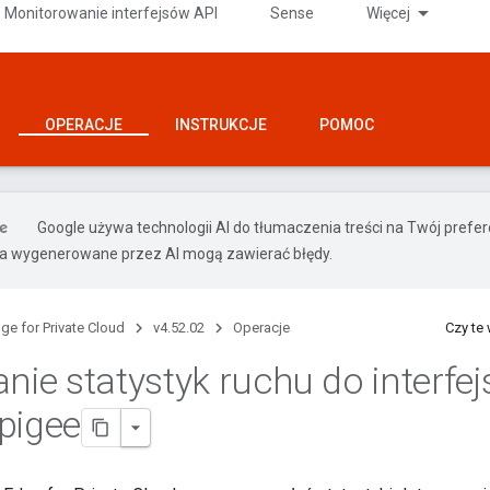
Monitorowanie interfejsów API
Sense
Więcej
OPERACJE
INSTRUKCJE
POMOC
Google używa technologii AI do tłumaczenia treści na Twój pref
ia wygenerowane przez AI mogą zawierać błędy.
ge for Private Cloud
v4.52.02
Operacje
Czy te
anie statystyk ruchu do interfej
pigee