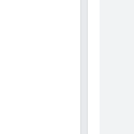
           
           
            
            
           
           
            
            
           
           
            
            
           
           
            
            
           
           
            
            
           
           