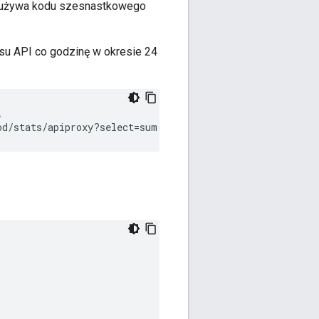
używa kodu szesnastkowego
jsu API co godzinę w okresie 24


od/stats/apiproxy?select=sum(message_count)&
timeRange=0