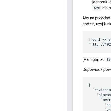
jednostki
%20
dla s
Aby na przykład
godzin, użyj fu
curl -X G
"http://192
(Pamiętaj, że
ti
Odpowiedź powin
{

  "environm
    "dimens
      "metr
        "na
        "va