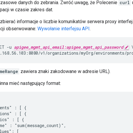
 czasowe danych do zebrania. Zwróć uwagę, że Polecenie
curl
pacji w czasie zakres dat.
 zbierać informacje o liczbie komunikatów serwera proxy interfe
nkcji obserwowane:
Wywołanie interfejsu API
.
ET -u 
apigee_mgmt_api_email:apigee_mgmt_api_password
 \
.168.56.103:8080/v1/organizations/myOrg/environments/pr
meRange
zawiera znaki zakodowane w adresie URL).
na mieć następujący format:
ents" : [ {

ions" : [ {

ics" : [ {

me" : "sum(message_count)",

lues": [
