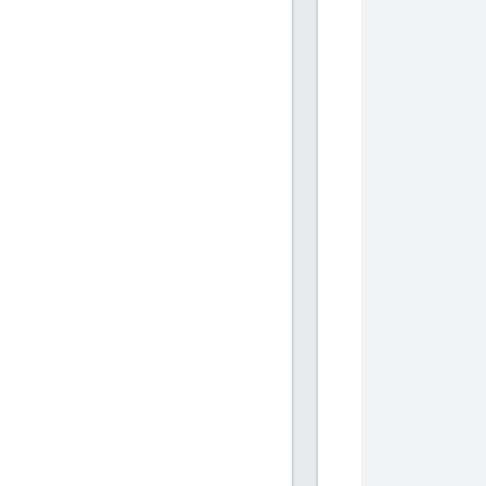
            
           
           
            
            
           
           
            
            
           
           
            
            
           
           
            
            
           
           
            
            
           