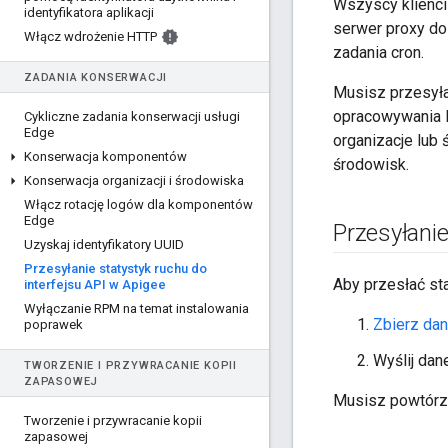
Wszyscy klienci
identyfikatora aplikacji
serwer proxy do 
Włącz wdrożenie HTTP
zadania cron.
ZADANIA KONSERWACJI
Musisz przesyłać
opracowywania l
Cykliczne zadania konserwacji usługi
Edge
organizacje lub 
Konserwacja komponentów
środowisk.
Konserwacja organizacji i środowiska
Włącz rotację logów dla komponentów
Edge
Przesyłanie
Uzyskaj identyfikatory UUID
Przesyłanie statystyk ruchu do
Aby przesłać sta
interfejsu API w Apigee
Wyłączanie RPM na temat instalowania
Zbierz da
poprawek
Wyślij da
TWORZENIE I PRZYWRACANIE KOPII
ZAPASOWEJ
Musisz powtórzy
Tworzenie i przywracanie kopii
zapasowej