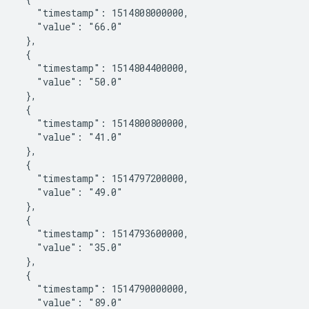
       "timestamp": 1514808000000,

       "value": "66.0"

    },

    {

       "timestamp": 1514804400000,

       "value": "50.0"

    },

    {

       "timestamp": 1514800800000,

       "value": "41.0"

    },

    {

       "timestamp": 1514797200000,

       "value": "49.0"

    },

    {

       "timestamp": 1514793600000,

       "value": "35.0"

    },

    {

       "timestamp": 1514790000000,

       "value": "89.0"
