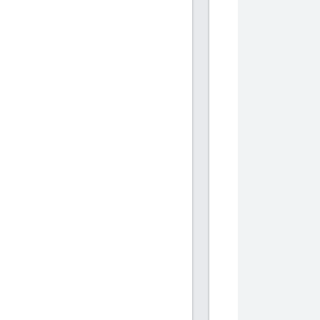
           
            
            
           
           
            
            
           
           
            
            
           
           
            
            
           
           
            
            
           
           
            
            