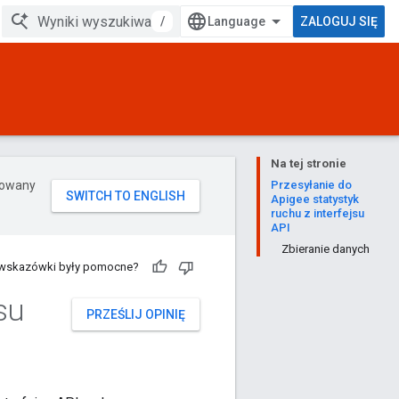
/
ZALOGUJ SIĘ
Na tej stronie
erowany
Przesyłanie do
Apigee statystyk
ruchu z interfejsu
API
Zbieranie danych
 wskazówki były pomocne?
su
PRZEŚLIJ OPINIĘ