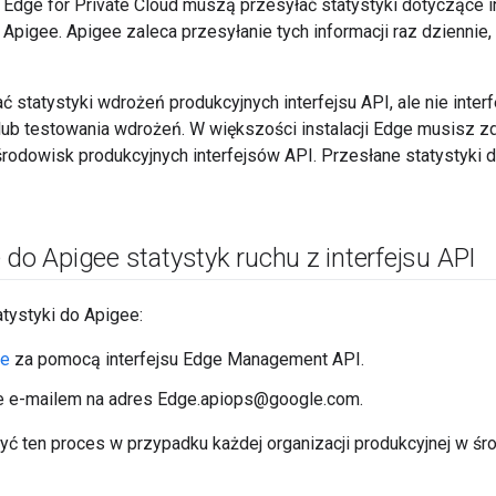
 Edge for Private Cloud muszą przesyłać statystyki dotyczące i
Apigee. Apigee zaleca przesyłanie tych informacji raz dziennie, 
 statystyki wdrożeń produkcyjnych interfejsu API, ale nie inter
ub testowania wdrożeń. W większości instalacji Edge musisz z
środowisk produkcyjnych interfejsów API. Przesłane statystyki d
 do Apigee statystyk ruchu z interfejsu API
tystyki do Apigee:
ne
za pomocą interfejsu Edge Management API.
ne e-mailem na adres Edge.apiops@google.com.
ć ten proces w przypadku każdej organizacji produkcyjnej w śr