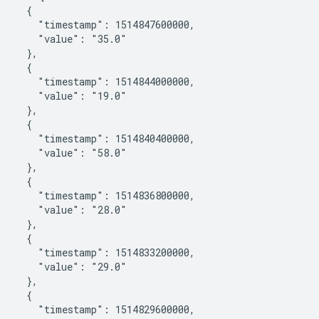
    {

       "timestamp": 1514847600000,

       "value": "35.0"

    },

    {

       "timestamp": 1514844000000,

       "value": "19.0"

    },

    {

       "timestamp": 1514840400000,

       "value": "58.0"

    },

    {

       "timestamp": 1514836800000,

       "value": "28.0"

    },

    {

       "timestamp": 1514833200000,

       "value": "29.0"

    },

    {

       "timestamp": 1514829600000,
