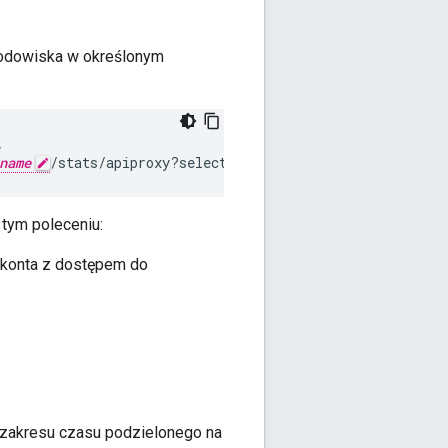
odowiska w określonym


name
/stats/apiproxy?select=sum(message_count)&timeRa
 tym poleceniu:
 konta z dostępem do
 zakresu czasu podzielonego na