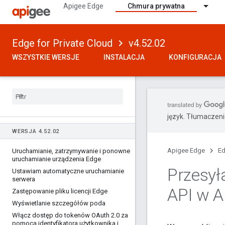
Apigee Edge
Chmura prywatna
Edge for Private Cloud
v4.52.02
WSZYSTKIE WERSJE
INSTALACJA
KONFIGURACJA
język. Tłumaczen
WERSJA 4
.
52
.
02
Apigee Edge
Ed
Uruchamianie
,
zatrzymywanie i ponowne
uruchamianie urządzenia Edge
Przesył
Ustawiam automatyczne uruchamianie
serwera
API w A
Zastępowanie pliku licencji Edge
Wyświetlanie szczegółów poda
Włącz dostęp do tokenów OAuth 2
.
0 za
pomocą identyfikatora użytkownika i