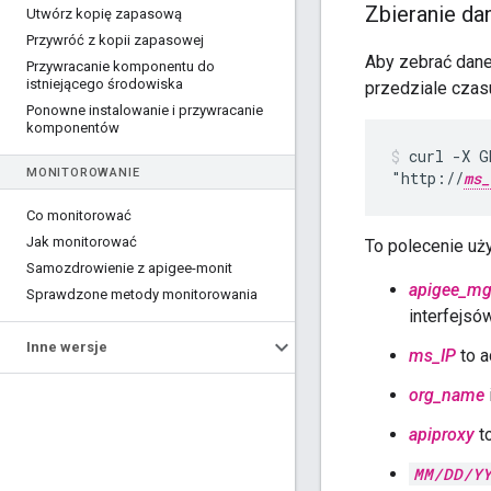
Zbieranie da
Utwórz kopię zapasową
Przywróć z kopii zapasowej
Aby zebrać dane 
Przywracanie komponentu do
istniejącego środowiska
przedziale czas
Ponowne instalowanie i przywracanie
komponentów
curl -X G
MONITOROWANIE
"http://
ms_
Co monitorować
Jak monitorować
To polecenie uży
Samozdrowienie z apigee-monit
apigee_mg
Sprawdzone metody monitorowania
interfejsó
Inne wersje
ms_IP
to a
org_name
apiproxy
t
MM/DD/Y