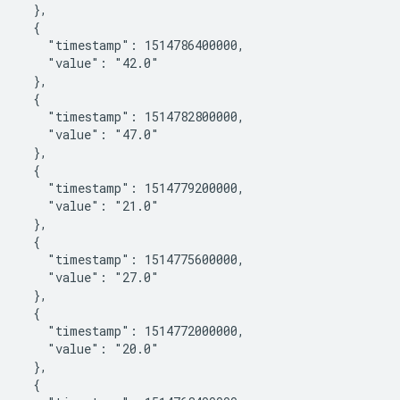
    },

    {

       "timestamp": 1514786400000,

       "value": "42.0"

    },

    {

       "timestamp": 1514782800000,

       "value": "47.0"

    },

    {

       "timestamp": 1514779200000,

       "value": "21.0"

    },

    {

       "timestamp": 1514775600000,

       "value": "27.0"

    },

    {

       "timestamp": 1514772000000,

       "value": "20.0"

    },

    {
