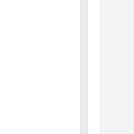
            
            
           
           
            
            
           
           
            
            
           
           
            
            
           
           
            
            
           
           
            
            