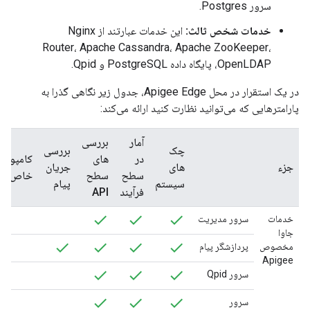
سرور Postgres.
خدمات شخص ثالث:
این خدمات عبارتند از Nginx
Router، Apache Cassandra، Apache ZooKeeper،
OpenLDAP، پایگاه داده PostgreSQL و Qpid.
در یک استقرار در محل Apigee Edge، جدول زیر نگاهی گذرا به
پارامترهایی که می‌توانید نظارت کنید ارائه می‌کند:
آمار
بررسی
چک
بررسی
در
های
کامپونن
جزء
های
جریان
سطح
سطح
خاص
سیستم
پیام
فرآیند
API
خدمات
سرور مدیریت
جاوا
مخصوص
پردازشگر پیام
Apigee
سرور Qpid
سرور