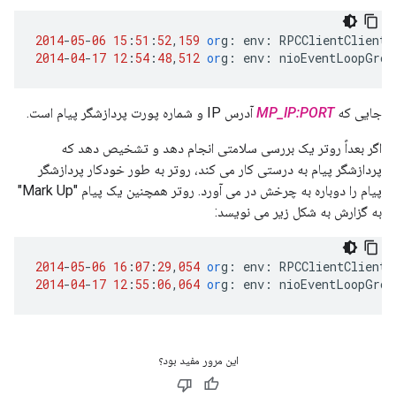
2014
-
05
-
06
15
:
51
:
52
,
159
or
g
:
env
:
RPCClientClientP
2014
-
04
-
17
12
:
54
:
48
,
512
or
g
:
env
:
nioEventLoopGrou
جایی که
MP_IP:PORT
آدرس IP و شماره پورت پردازشگر پیام است.
اگر بعداً روتر یک بررسی سلامتی انجام دهد و تشخیص دهد که
پردازشگر پیام به درستی کار می کند، روتر به طور خودکار پردازشگر
پیام را دوباره به چرخش در می آورد. روتر همچنین یک پیام "Mark Up"
به گزارش به شکل زیر می نویسد:
2014
-
05
-
06
16
:
07
:
29
,
054
or
g
:
env
:
RPCClientClientP
2014
-
04
-
17
12
:
55
:
06
,
064
or
g
:
env
:
nioEventLoopGrou
این مرور مفید بود؟