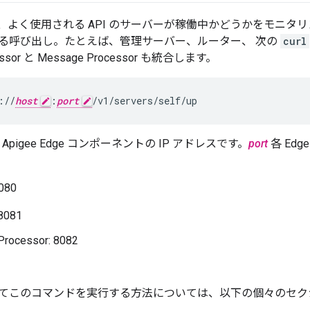
は、よく使用される API のサーバーが稼働中かどうかをモニタリング
る呼び出し。たとえば、管理サーバー、ルーター、 次の
curl
essor と Message Processor も統合します。
://
host
:
port
/v1/servers/self/up
 Apigee Edge コンポーネントの IP アドレスです。
port
各 Ed
080
081
rocessor: 8082
てこのコマンドを実行する方法については、以下の個々のセク