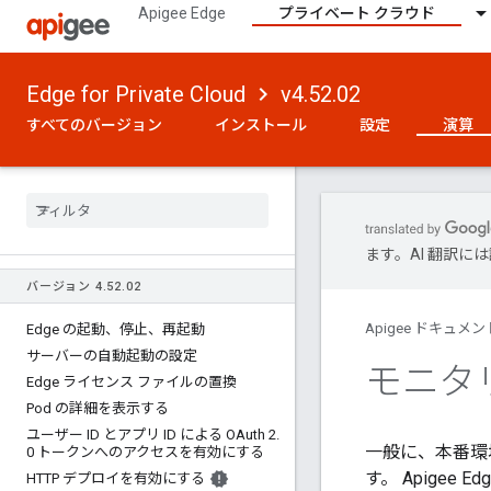
Apigee Edge
プライベート クラウド
Edge for Private Cloud
v4.52.02
すべてのバージョン
インストール
設定
演算
ます。AI 翻訳
バージョン 4
.
52
.
02
Apigee ドキュメン
Edge の起動、停止、再起動
サーバーの自動起動の設定
モニタ
Edge ライセンス ファイルの置換
Pod の詳細を表示する
ユーザー ID とアプリ ID による OAuth 2
.
一般に、本番環
0 トークンへのアクセスを有効にする
す。 Apigee
HTTP デプロイを有効にする