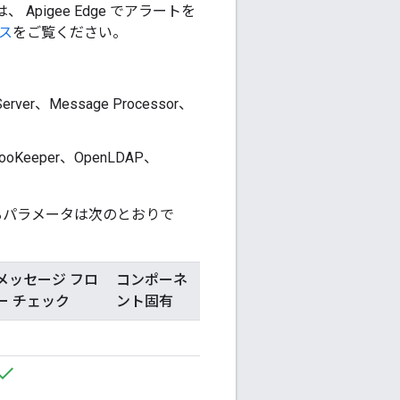
igee Edge でアラートを
ス
をご覧ください。
r、Message Processor、
 ZooKeeper、OpenLDAP、
できるパラメータは次のとおりで
メッセージ フロ
コンポーネ
ー チェック
ント固有