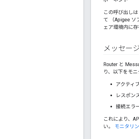
この呼び出しは「
て （Apige
ェア環境内に存
メッセージ
Router と 
り、以下をモニ
アクティ
レスポンス数
接続エラ
これにより、A
い。
モニタリ