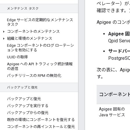
ペレーター）が、
メンテナンス タスク
確認できます。
Edge サービスの定期的なメンテナンス
Apigee の
タスク
コンポーネントのメンテナンス
Apigee
組織と環境のメンテナンス
Qpid Ser
Edge コンポーネントのログ ローテーシ
ョンを有効にする
サードパー
UUID の取得
Postgr
Apigee への API トラフィック統計情報
の送信
次の表に、Api
パッチリリースの RPM の無効化
す。
バックアップと復元
コンポーネン
バックアップと復元
バックアップを実行する
Apigee 固有の
バックアップからの復元
Java サービス
既存の環境にコンポーネントを復元する
コンポーネントの再インストールと復元