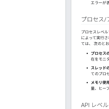
エラーが
プロセス
/
プロセスレベル
によって実行された
ては、 次のと
プロセス
在をモニ
スレッド
てのプロ
メモリ使
量、ヒー
API レ