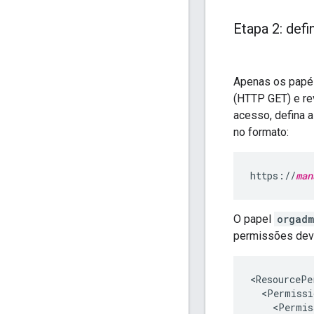
Etapa 2: def
Apenas os papé
(HTTP GET) e re
acesso, defina 
no formato:
https://
man
O papel
orgadm
permissões dev
<ResourcePe
  <Permissi
    <Permis