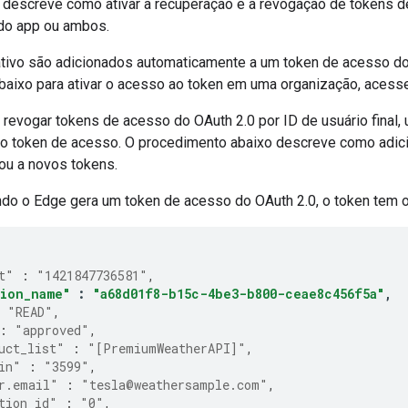
descreve como ativar a recuperação e a revogação de tokens d
D do app ou ambos.
ativo são adicionados automaticamente a um token de acesso do
baixo para ativar o acesso ao token em uma organização, acesse 
 revogar tokens de acesso do OAuth 2.0 por ID de usuário final, 
no token de acesso. O procedimento abaixo descreve como adicio
ou a novos tokens.
ndo o Edge gera um token de acesso do OAuth 2.0, o token tem o
t"
:
"1421847736581"
,
tion_name"
:
"a68d01f8-b15c-4be3-b800-ceae8c456f5a"
,
"READ"
,
:
"approved"
,
uct_list"
:
"[PremiumWeatherAPI]"
,
in"
:
"3599"
,
r.email"
:
"tesla@weathersample.com"
,
tion_id"
:
"0"
,