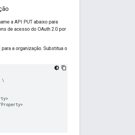
ação
hame a API PUT abaixo para
kens de acesso do OAuth 2.0 por
para a organização. Substitua o
 \

ty>

Property>
