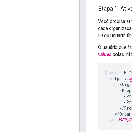
Etapa 1: Ati
Você precisa at
cada organizaçã
ID do usuário fin
O usuário que f
values
pelas inf
curl -H "
  https://
m
  -d '<Orga
      <Prop
        <Pr
        <Pr
      </Pro
    </Organ
  -u 
USER_E