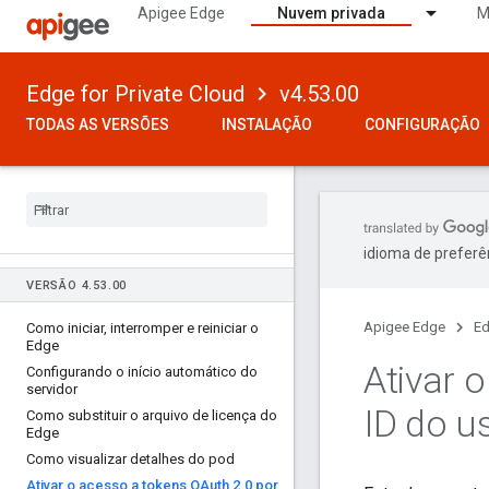
Apigee Edge
Nuvem privada
M
Edge for Private Cloud
v4.53.00
TODAS AS VERSÕES
INSTALAÇÃO
CONFIGURAÇÃO
idioma de preferê
VERSÃO 4
.
53
.
00
Apigee Edge
Ed
Como iniciar
,
interromper e reiniciar o
Edge
Ativar 
Configurando o início automático do
servidor
ID do us
Como substituir o arquivo de licença do
Edge
Como visualizar detalhes do pod
Ativar o acesso a tokens OAuth 2
.
0 por