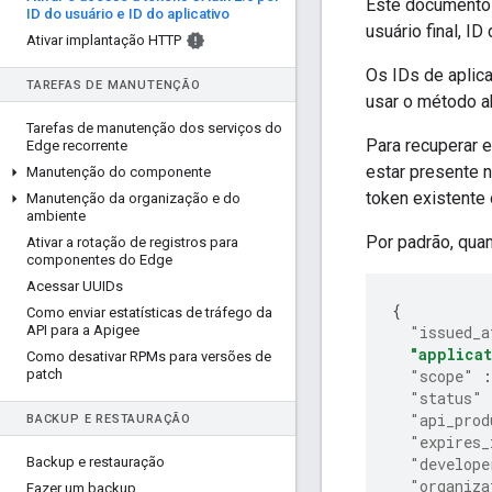
Este documento 
ID do usuário e ID do aplicativo
usuário final, I
Ativar implantação HTTP
Os IDs de aplic
TAREFAS DE MANUTENÇÃO
usar o método a
Tarefas de manutenção dos serviços do
Para recuperar e
Edge recorrente
estar presente 
Manutenção do componente
token existente 
Manutenção da organização e do
ambiente
Por padrão, qua
Ativar a rotação de registros para
componentes do Edge
Acessar UUIDs
{
Como enviar estatísticas de tráfego da
API para a Apigee
"issued_a
"applica
Como desativar RPMs para versões de
patch
"scope"
:
"status"
"api_prod
BACKUP E RESTAURAÇÃO
"expires_
Backup e restauração
"develope
"organiza
Fazer um backup