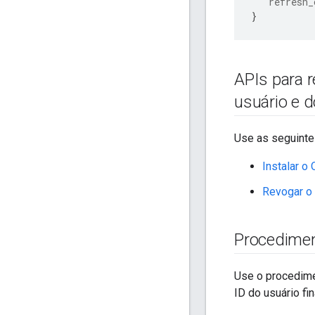
"refresh_
}
APIs para 
usuário e 
Use as seguinte
Instalar o
Revogar o 
Procedimen
Use o procedime
ID do usuário fin