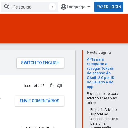
/
FAZER LOGIN
Nesta página
APIs para
recuperar e
revogar Tokens
de acesso do
OAuth 2.0 por ID
do usuário e do
Isso foi útil?
app
Procedimento para
r
ativar o acesso ao
ENVIE COMENTÁRIOS
token
Etapa 1: Ativar o
suporte ao
acesso a tokens
para uma
organização