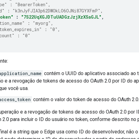
pe"
:
"BearerToken"
,
d"
:
"k3nJyFJIA3p62DWOkLO6OJNi87GYXFmP"
,
token"
:
"7S22UqXGJDTuUADGzJzjXzXSaGJL"
,
tion_name"
:
"myorg"
,
token_expires_in"
:
"0"
,
count"
:
"0"
nte:
application_name
contém o UUID do aplicativo associado ao to
o e a revogação de tokens de acesso do OAuth 2.0 por ID do apl
 que você usa.
access_token
contém o valor do token de acesso do OAuth 2.0
cuperação e a revogação de tokens de acesso do OAuth 2.0 por ID 
h 2.0 para incluir o ID do usuário no token, conforme descrito no
final é a string que o Edge usa como ID do desenvolvedor, não o