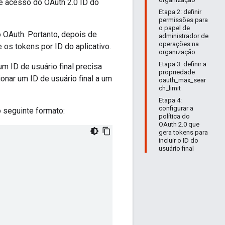
e acesso do OAuth 2.0 ID do
Etapa 2: definir
permissões para
o papel de
 OAuth. Portanto, depois de
administrador de
operações na
os tokens por ID do aplicativo.
organização
Etapa 3: definir a
um ID de usuário final precisa
propriedade
nar um ID de usuário final a um
oauth_max_sear
ch_limit
Etapa 4:
configurar a
 seguinte formato:
política do
OAuth 2.0 que
gera tokens para
incluir o ID do
usuário final