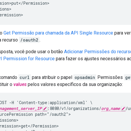
sion>put</Permission>

ions>

ermission>
 o
Get Permissão para chamada da API Single Resource
para ver
a recurso
/oauth2
.
posta, você pode usar o botão
Adicionar Permissões do recurs
I Permission for Resource
para fazer os ajustes necessários a
 comando
curl
para atribuir o papel
opsadmin
Permissões
ge
tituir o
values
pelos valores específicos da sua organização:
OST -H 'Content-type:application/xml' \

nagement_server_IP
:8080/v1/organizations/
org_name
/u
urcePermission path="/oauth2">

issions>

rmission>get</Permission>
