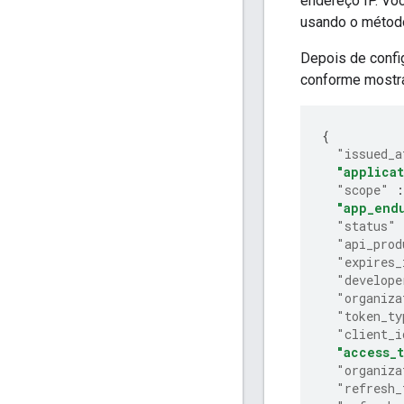
endereço IP. Vo
usando o métod
Depois de config
conforme mostra
{
"issued_a
"applica
"scope"
:
"app_end
"status"
"api_prod
"expires_
"develope
"organiza
"token_ty
"client_i
"access_
"organiza
"refresh_