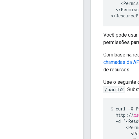
    <Permis
  </Permiss
</ResourceP
Você pode usar
permissões par
Com base na res
chamadas da AP
de recursos.
Use o seguinte
/oauth2
. Subs
curl -X P
  http://
ma
  -d '<Reso
      <Perm
        <Pe