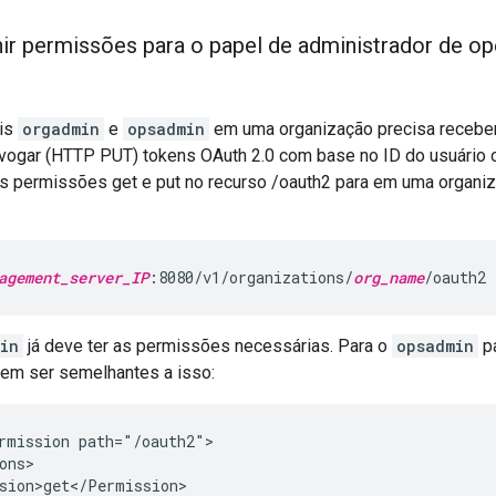
inir permissões para o papel de administrador de 
is
orgadmin
e
opsadmin
em uma organização precisa receber
vogar (HTTP PUT) tokens OAuth 2.0 com base no ID do usuário ou
as permissões get e put no recurso /oauth2 para em uma organi
agement_server_IP
:8080/v1/organizations/
org_name
/oauth2
in
já deve ter as permissões necessárias. Para o
opsadmin
pa
em ser semelhantes a isso:
rmission path="/oauth2">

ons>

sion>get</Permission>
