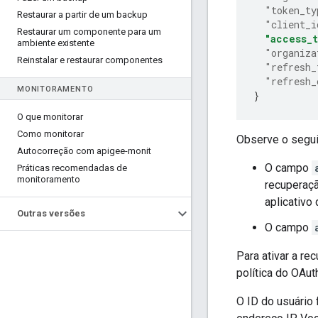
"token_ty
Restaurar a partir de um backup
"client_i
Restaurar um componente para um
"access_
ambiente existente
"organiza
Reinstalar e restaurar componentes
"refresh_
"refresh_
MONITORAMENTO
}
O que monitorar
Como monitorar
Observe o segui
Autocorreção com apigee-monit
O campo
Práticas recomendadas de
monitoramento
recuperaçã
aplicativo
Outras versões
O campo
Para ativar a re
política do OAut
O ID do usuário 