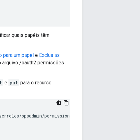
ificar quais papéis têm
o para um papel
e
Exclua as
o arquivo /oauth2 permissões
t
e
put
para o recurso
serroles/opsadmin/permissions \
