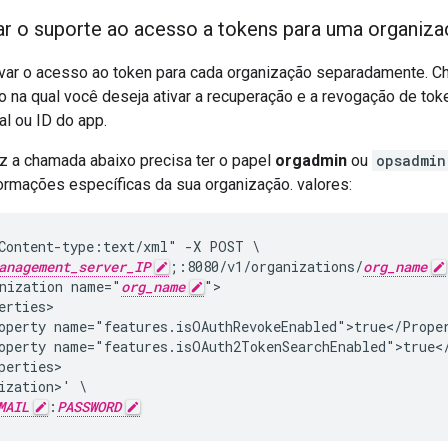
var o suporte ao acesso a tokens para uma organiz
ivar o acesso ao token para cada organização separadamente. C
o na qual você deseja ativar a recuperação e a revogação de to
al ou ID do app.
az a chamada abaixo precisa ter o papel
orgadmin
ou
opsadmin
ormações específicas da sua organização. valores:
Content-type:text/xml" -X POST \

anagement_server_IP
;:8080/v1/organizations/
org_name
nization name="
org_name
">

erties>

operty name="features.isOAuthRevokeEnabled">true</Proper
operty name="features.isOAuth2TokenSearchEnabled">true</
perties>

ization>' \

MAIL
:
PASSWORD