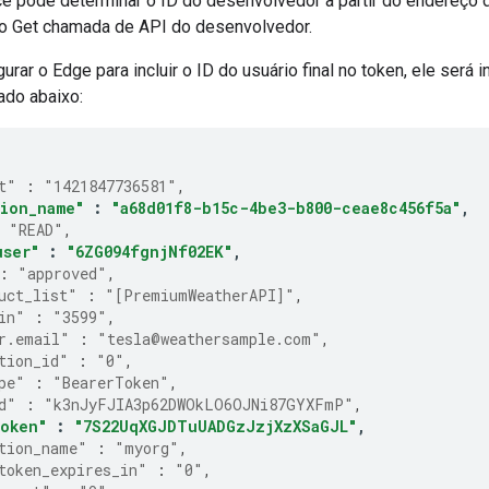
cê pode determinar o ID do desenvolvedor a partir do endereço
o Get chamada de API do desenvolvedor.
urar o Edge para incluir o ID do usuário final no token, ele será
do abaixo:
t"
:
"1421847736581"
,
tion_name"
:
"a68d01f8-b15c-4be3-b800-ceae8c456f5a"
,
"READ"
,
user"
:
"6ZG094fgnjNf02EK"
,
:
"approved"
,
uct_list"
:
"[PremiumWeatherAPI]"
,
in"
:
"3599"
,
r.email"
:
"tesla@weathersample.com"
,
tion_id"
:
"0"
,
pe"
:
"BearerToken"
,
d"
:
"k3nJyFJIA3p62DWOkLO6OJNi87GYXFmP"
,
token"
:
"7S22UqXGJDTuUADGzJzjXzXSaGJL"
,
tion_name"
:
"myorg"
,
token_expires_in"
:
"0"
,