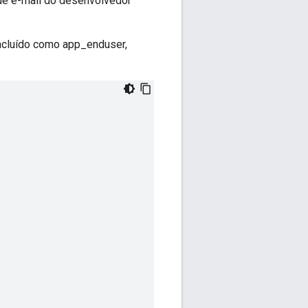
 de e-mail do desenvolvedor
 incluído como app_enduser,