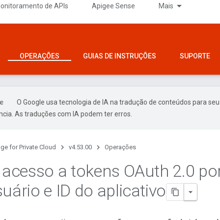
onitoramento de APIs
Apigee Sense
Mais
OPERAÇÕES
GUIAS DE INSTRUÇÕES
SUPORTE
O Google usa tecnologia de IA na tradução de conteúdos para seu
ncia. As traduções com IA podem ter erros.
ge for Private Cloud
v4.53.00
Operações
o acesso a tokens OAuth 2
.
0 po
uário e ID do aplicativo