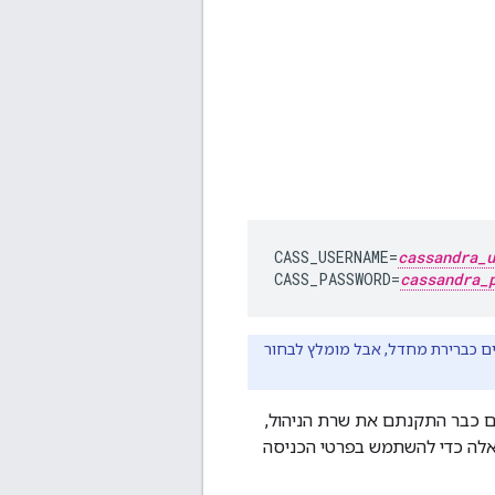
CASS_USERNAME=
cassandra_u
CASS_PASSWORD=
cassandra_
ים כברירת מחדל, אבל מומלץ לבחור
-Cassandra אחרי שתתקינו את Cassandra. עם זאת, אם כבר התקנתם את שרת הניהול,
כו לעדכן גם את הרכיבים האלה כדי להשתמש בפרטי הכניסה