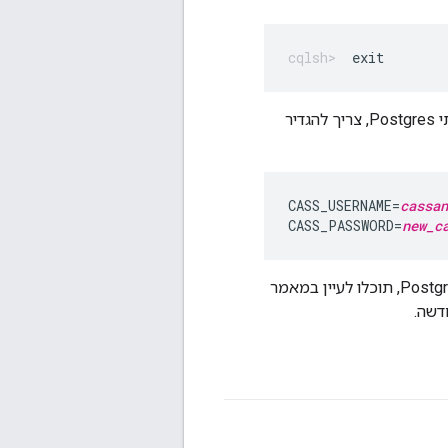
exit
התקנתם את שרת הניהול, מעבדי ההודעות, הנתב, שרתי Qpid או שרתי Postgres, צריך להגדיר
CASS_USERNAME=
cassan
CASS_PASSWORD=
new_c
דשה.