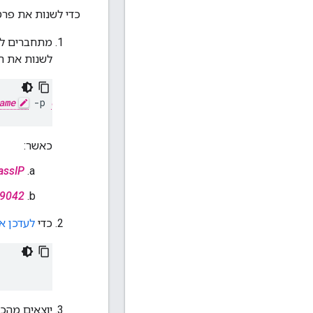
כדי לשנות את פרטי הכניסה ל-assandra
מתחברים לצומת אחד ש
לשנות את הסיס
ame
 -p 
cassandra_password
כאשר:
assIP
9042
כדי
לעדכן א
יוצאים מהכ