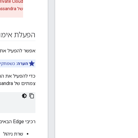
של Cassandra.
הפעלת אימות Cassandra במהלך 
אפשר להפעיל את אימות Cassandra 
הערה:
כשמתקינים את Cassandra, צריך להשתמש באפשרויות '-p c',‏ '-s
כדי להפעיל את האימות של Cassandra בזמן ההתקנ
צמתים של Cassandra:
רכיבי Edge הבאים ניגשים ל-Cassandra:
שרת ניהול