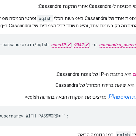
C אחרי התקנת Cassandra:
ל Cassandra באמצעות הכלי
cqlsh
ופרטי הכניסה שמוג
מה רק בצומת אחד, והיא תשודר לכל הצמתים של Cassandra ב-ring:
-cassandra/bin/cqlsh 
cassIP
9042
 -u 
cassandra_usern
c
היא כתובת ה-IP של צומת Cassandra.
היא יציאת ברירת המחדל של Cassandra.
ת הסיסמה
, מריצים את הפקודה הבאה בהודעה cqlsh>:
<username> WITH PASSWORD='
';
לי
cqlsh
, כמו בדוגמה הבאה: