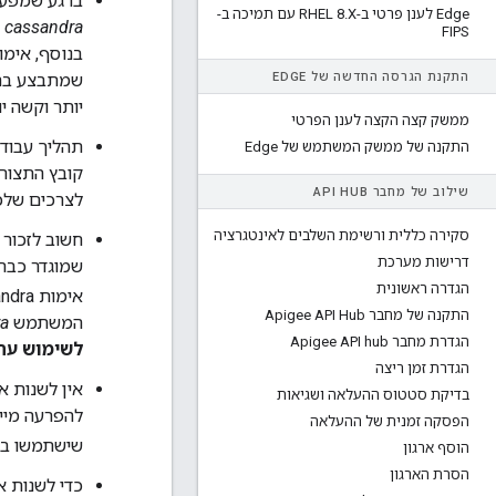
ברגע שמפעילים את האימות ב-assandra
Edge לענן פרטי ב-RHEL 8
.
X עם תמיכה ב-
cassandra
(
FIPS
התקנת הגרסה החדשה של EDGE
שמתבצע בהם
יותר וקשה י
ממשק קצה הקצה לענן הפרטי
התקנה של ממשק המשתמש של Edge
קובץ התצור
שילוב של מחבר API HUB
לצרכים שלכם
סקירה כללית ורשימת השלבים לאינטגרציה
חשוב לזכור שגם אם 
דרישות מערכת
הגדרה ראשונית
אימות Cassandra בכל מקום ב-Apigee, צריך להשתמש בפקודה
התקנה של מחבר Apigee API Hub
המשתמש
ra
הגדרת מחבר Apigee API hub
לשימוש עתי
הגדרת זמן ריצה
אין לשנות א
בדיקת סטטוס ההעלאה ושגיאות
להפרעה מייד
הפסקה זמנית של ההעלאה
שישתמשו במ
הוסף ארגון
הסרת הארגון
כדי לשנות 