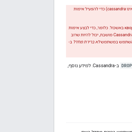
נו
cassandra
) כדי להפעיל אימות
), צריך לשמור על עקביות кворум באשכול. כלומר, כדי לבצע אימות
של שאילתה ב-Cassandra, צריך שרוב הצמתים באשכולות יהיו פעילים. אם מרכז נתונים אחד של Cassandra מושבת, יכול להיות שרוב
יך להשתמש במשתמש
לא ברירת מחדל
ב-
DROP
ב-Cassandra. למידע נוסף,