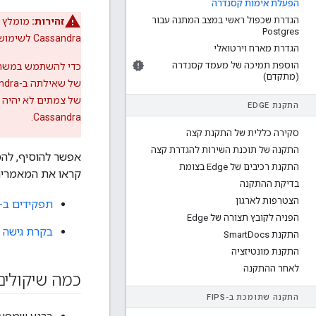
הפעלת אימות קסנדרה
הגדרת שכפול ראשי במצב המתנה עבור
זהירות:
מומלץ להשתמש ב-
Postgres
Cassandra לשימוש בסביבת הייצור.
הגדרת מארח וירטואלי
הוספת תמיכה של מעמד קסנדרה
כדי להשתמש במשתמש ברי
(מתקדם)
של צמתים לא יהיה 
התקנת EDGE
Cassandra.
סקירה כללית של התקנת קצה
התקנה של תוכנת השירות להגדרת קצה
אפשר להוסיף, לה
התקנת רכיבים של Edge בצומת
קראו את המאמרים
בדיקת ההתקנה
הצטרפות לארגון
תפקידים ב-Cassandra
הפניה לקובץ תצורה של Edge
בקרת גישה מבו
התקנת Smart
Docs
התקנת מונטיזציה
לאחר ההתקנה
כמה שיקולים
התקנה שתומכת ב-FIPS