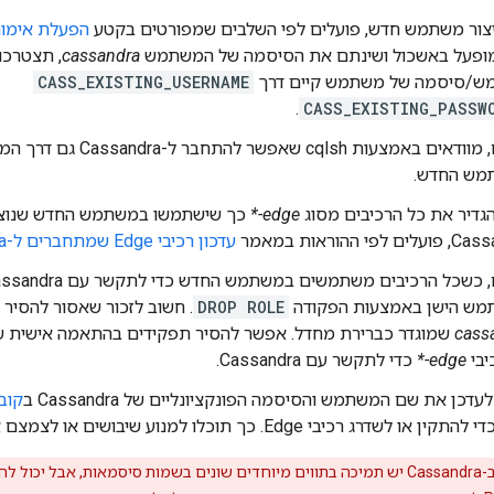
יצור משתמש חדש, פועלים לפי השלבים שמפורטים בקטע
הפעלת אימו
ופעל באשכול ושינתם את הסיסמה של המשתמש
cassandra
, תצטרכו
/סיסמה של משתמש קיים דרך
CASS_EXISTING_USERNAME
.
CASS_EXISTING_PASSW
בסיום, מוודאים באמצעות cqlsh 
מש החדש.
הגדיר את כל הרכיבים מסוג
edge-*
כך שישתמשו במשתמש החדש שנוצר
 לפי ההוראות במאמר
עדכון רכיבי Edge שמתחברים ל-Cassandra
ש הישן באמצעות הפקודה
DROP ROLE
. חשוב לזכור שאסור להסיר
cass
שמוגדר כברירת מחדל. אפשר להסיר תפקידים בהתאמה אישית ש
יבי
edge-*
כדי לתקשר עם Cassandra.
עדכן את שם המשתמש והסיסמה הפונקציונליים של Cassandra ב
קוב
כיבי Edge. כך תוכלו למנוע שיבושים או לצמצם אותם במהלך פעולות הקצה.