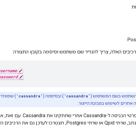
ות
כיבים האלה, צריך להגדיר שם משתמש וסיסמה בקובץ התצורה:
sername
password
שתמש בשם המשתמש (
'cassandra'
) ובסיסמה (
'cassandra'
) שמוגדר
חרים לשימוש בסביבת הייצור.
אפשר לשנות את פרטי הכניסה ל
מעבדי ההודעות, הנתב, שרתי Qpid או שרתי Postgres, תצטר