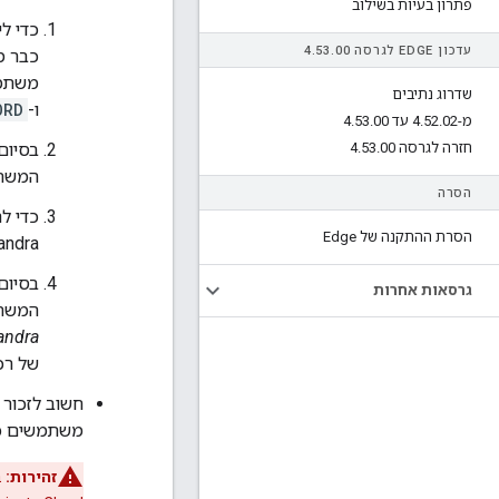
פתרון בעיות בשילוב
כדי ל
עדכון EDGE לגרסה 4
00
.
53
.
כבר מ
משתמש
שדרוג נתיבים
ו-
ORD
מ-4
02 עד 4
.
52
.
00
.
53
.
חזרה לגרסה 4
00
.
53
.
המשת
הסרה
כדי ל
הסרת ההתקנה של Edge
Cassandra, פועלים
גרסאות אחרות
המשתמ
andra
של רכ
חשוב לזכור ל
משתמשים כדי להתקין או לשדרג ר
זהירות: