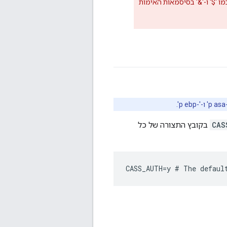
 כמו '$' ו-'&' בסיסמאות האימות
CAS
בקובץ התצורה של כל
CASS_AUTH=y # The defaul