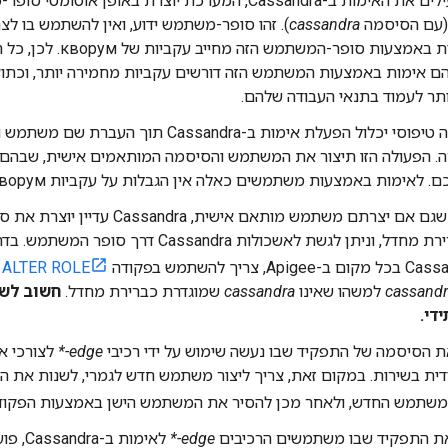
C, המערכת יוצרת באופן אוטומטי סופר-משתמש ברירת מחדל בשם
עם הסיסמה
cassandra
). זהו סופר-משתמש ידוע, ואין להשתמש בו לצ
 אימות באמצעות המשתמש הזה דורשים עקביות מחמירה יותר, וכתוצ
ותר לעמוד בתנאי העבודה שלהם.
תהליך עבודה טיפוסי יכלול הפעלת אימות ב-andra
ה. הפעולה הזו תיצור את המשתמש והסיסמה המותאמים אישית, שבהם
. לאימות באמצעות משתמשים כאלה אין הגבלות על עקביות кворум.
יצרתם משתמש מותאם אישית, Cassandra עדיין יוצרת את סופר המשתמש
שמוגדר כברירת מחדל, וניתן לגשת לאשכולות ndra
ALTER ROLE
כ
cassand
למשהו שאינו
cassandra
שמוגדרת כברירת מחדל.
חשוב לשמ
די.
ת הסיסמה של התפקיד שבו נעשה שימוש על ידי רכיבי
edge-*
לצורכי אי
ית בשירות. במקום זאת, צריך ליצור משתמש חדש לגמרי, לשנות את ה
שתמש החדש, ולאחר מכן להסיר את המשתמש הישן באמצעות הפקו
את התפקיד שבו משתמשים הרכיבים
edge-*
לאימות ב-Cassandra, פועלים לפי השלבים הבאים: