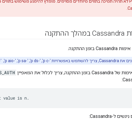
Private Cloud לא תהיה תמיכה בתווים מיוחדים מסוימים. מומלץ להימנע משימוש בתווים
ההתקנה
בזמן ההתקנה.
p d',‏ '-p sa',‏ '-p aio', ‏ '-p asa' ו-'-p ebp'.
ה, צריך לכלול את המאפיין
S_AUTH
t value is n.