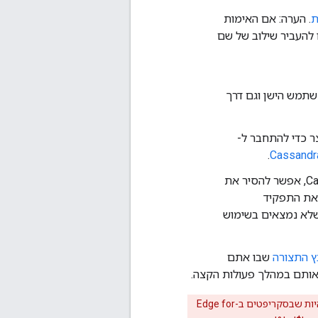
ת
. הערה: אם האימות
 להעביר שילוב של שם
שאפשר להתחבר ל-Cassandra גם דרך המשתמש הישן וגם דרך
 כדי להתחבר ל-
.
בסיום, כשכל הרכיבים משתמשים במשתמש החדש כדי לתקשר עם Cassandra, אפשר להסיר את
 את התפקיד
לא נמצאים בשימוש
ץ התצורה
שבו אתם
ב-Cassandra יש תמיכה בתווים מיוחדים שונים בשמות סיסמאות, אבל יכול להיות שבסקריפטים ב-Edge for