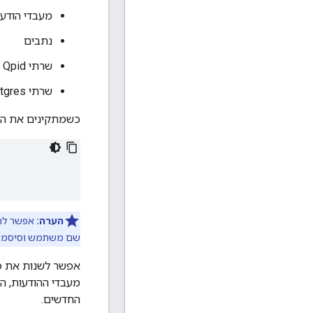
מעבדי הודע
נתבים
שרתי Qpid
שרתי Postgres
כשמתקינים את הר
הערה:
אפשר לה
שם משתמש וסיסמה א
החדשים.