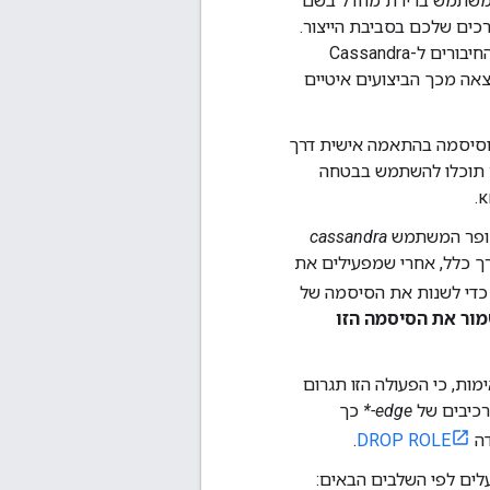
רכים שלכם בסביבת הייצור.
בנוסף, אימות באמצעות סופר-המשתמש הזה מחייב עקביות של кворум. לכן, כל החיבורים ל-Cassandra
אה מכך הביצועים איטיים
Cass תוך העברת שם משתמש וסיסמה בהתאמה אישית דרך
 תוכלו להשתמש בבטחה
cassandra
Cassa דרך סופר המשתמש. בדרך כלל, אחרי שמפעילים את
די לשנות את הסיסמה של
ור את הסיסמה הזו
מות, כי הפעולה הזו תגרום
רכיבים של
edge-*
כך
דה
DROP ROLE
.