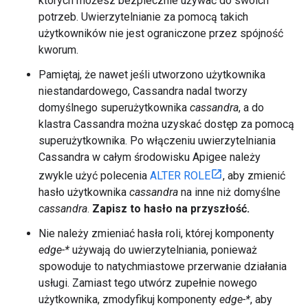
których możesz bezpiecznie używać do swoich
potrzeb. Uwierzytelnianie za pomocą takich
użytkowników nie jest ograniczone przez spójność
kworum.
Pamiętaj, że nawet jeśli utworzono użytkownika
niestandardowego, Cassandra nadal tworzy
domyślnego superużytkownika
cassandra
, a do
klastra Cassandra można uzyskać dostęp za pomocą
superużytkownika. Po włączeniu uwierzytelniania
Cassandra w całym środowisku Apigee należy
zwykle użyć polecenia
ALTER ROLE
, aby zmienić
hasło użytkownika
cassandra
na inne niż domyślne
cassandra
.
Zapisz to hasło na przyszłość.
Nie należy zmieniać hasła roli, której komponenty
edge-*
używają do uwierzytelniania, ponieważ
spowoduje to natychmiastowe przerwanie działania
usługi. Zamiast tego utwórz zupełnie nowego
użytkownika, zmodyfikuj komponenty
edge-*
, aby