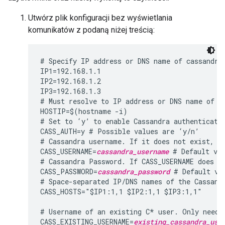
Utwórz plik konfiguracji bez wyświetlania
komunikatów z podaną niżej treścią:
# Specify IP address or DNS name of cassandra 
IP1=192.168.1.1

IP2=192.168.1.2

IP3=192.168.1.3

# Must resolve to IP address or DNS name of ho
HOSTIP=$(hostname -i)

# Set to ‘y’ to enable Cassandra authenticatio
CASS_AUTH=y # Possible values are ‘y/n’

# Cassandra username. If it does not exist, th
CASS_USERNAME=
cassandra_username
 # Default val
# Cassandra Password. If CASS_USERNAME does no
CASS_PASSWORD=
cassandra_password
 # Default va
# Space-separated IP/DNS names of the Cassandr
CASS_HOSTS="$IP1:1,1 $IP2:1,1 $IP3:1,1"

# Username of an existing C* user. Only needed
CASS_EXISTING_USERNAME=
existing_cassandra_use