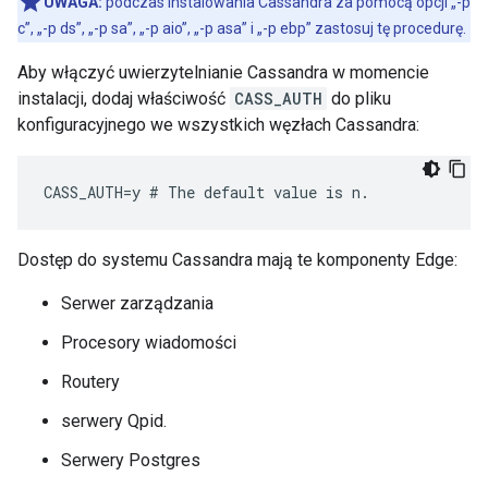
UWAGA:
podczas instalowania Cassandra za pomocą opcji „-p
c”, „-p ds”, „-p sa”, „-p aio”, „-p asa” i „-p ebp” zastosuj tę procedurę.
Aby włączyć uwierzytelnianie Cassandra w momencie
instalacji, dodaj właściwość
CASS_AUTH
do pliku
konfiguracyjnego we wszystkich węzłach Cassandra:
CASS_AUTH=y # The default value is n.
Dostęp do systemu Cassandra mają te komponenty Edge:
Serwer zarządzania
Procesory wiadomości
Routery
serwery Qpid.
Serwery Postgres