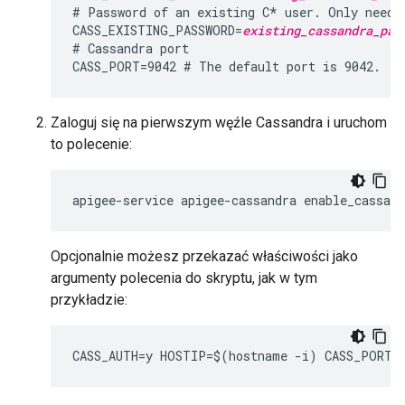
# Password of an existing C* user. Only needed
CASS_EXISTING_PASSWORD=
existing_cassandra_pas
# Cassandra port

CASS_PORT=9042 # The default port is 9042.
Zaloguj się na pierwszym węźle Cassandra i uruchom
to polecenie:
apigee-service apigee-cassandra enable_cassan
Opcjonalnie możesz przekazać właściwości jako
argumenty polecenia do skryptu, jak w tym
przykładzie:
CASS_AUTH=y HOSTIP=$(hostname -i) CASS_PORT=9