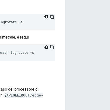
logrotate -s
imetrale, esegui:
essor logrotate -s
caso del processore di
in
$APIGEE_ROOT/edge-