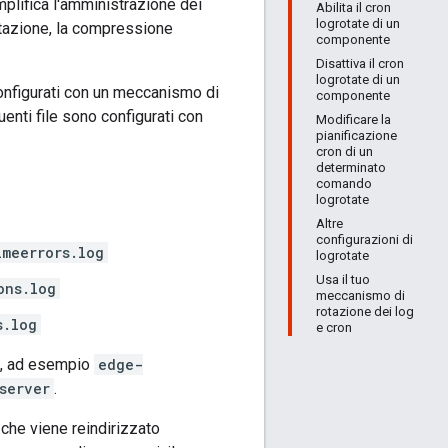
semplifica l'amministrazione dei
Abilita il cron
logrotate di un
rotazione, la compressione
componente
Disattiva il cron
logrotate di un
nfigurati con un meccanismo di
componente
nti file sono configurati con
Modificare la
pianificazione
cron di un
determinato
comando
logrotate
Altre
configurazioni di
imeerrors.log
logrotate
Usa il tuo
ons.log
meccanismo di
rotazione dei log
s.log
e cron
), ad esempio
edge-
server
.
 che viene reindirizzato