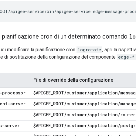
OOT/apigee-service/bin/apigee-service edge-message-proc
a pianificazione cron di un determinato comando
lo
vuoi modificare la pianificazione cron
logrotate
, apri la rispett
le di sostituzione della configurazione del componente
edge-*
File di override della configurazione
-processor
$APIGEE
_
ROOT
/
customer
/
application
/
messag
ent-server
$APIGEE
_
ROOT
/
customer
/
application
/
manage
$APIGEE
_
ROOT
/
customer
/
application
/
router
s-server
$APIGEE
_
ROOT
/
customer
/
application
/
postgr