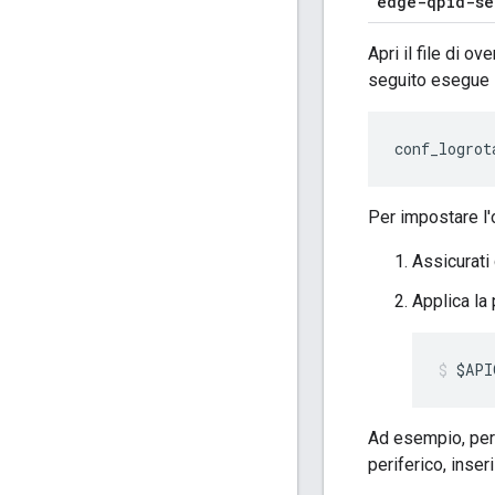
edge-qpid-se
Apri il file di o
seguito esegue l'
conf_logrot
Per impostare l'
Assicurati 
Applica la
$API
Ad esempio, per 
periferico, inseri