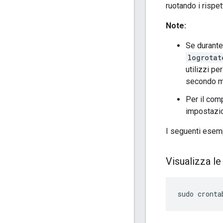
ruotando i rispett
Note:
Se durante
logrotat
utilizzi pe
secondo m
Per il co
impostazion
I seguenti esemp
Visualizza le
sudo cronta