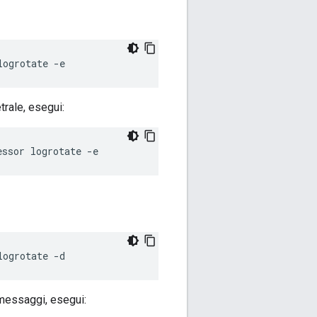
logrotate -e
rale, esegui:
essor logrotate -e
logrotate -d
messaggi, esegui: