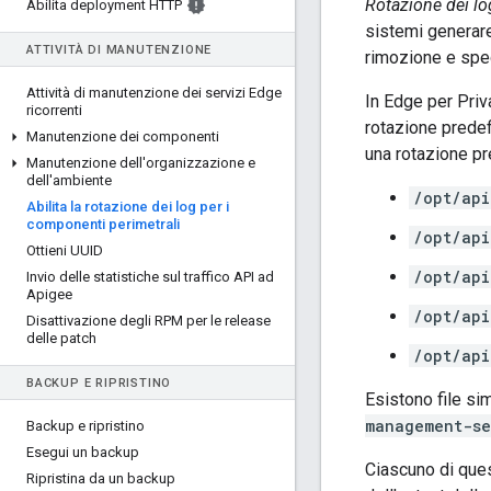
Rotazione dei lo
Abilita deployment HTTP
sistemi generare
ATTIVITÀ DI MANUTENZIONE
rimozione e sped
Attività di manutenzione dei servizi Edge
In Edge per Priva
ricorrenti
rotazione predef
Manutenzione dei componenti
una rotazione pr
Manutenzione dell'organizzazione e
dell'ambiente
/opt/api
Abilita la rotazione dei log per i
componenti perimetrali
/opt/api
Ottieni UUID
/opt/api
Invio delle statistiche sul traffico API ad
Apigee
/opt/api
Disattivazione degli RPM per le release
delle patch
/opt/api
BACKUP E RIPRISTINO
Esistono file sim
management-se
Backup e ripristino
Esegui un backup
Ciascuno di que
Ripristina da un backup