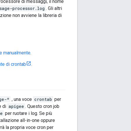
Processore di messaggi, il nome
sage-processor.log
. Gli altri
zione non avviene la libreria di
re manualmente
.
e di crontab
.
ge-*
, una voce
crontab
per
e di
apigee
. Questo cron job
te
per ruotare i log. Se più
allazione all-in-one oppure
rà la propria voce cron per