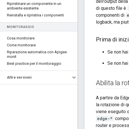
dell'output del
Ripristinare un componente in un
di questo file è
ambiente esistente
componenti di
Reinstalla e ripristina i componenti
logback, ma piut
MONITORAGGIO
Cosa monitorare
Prima di iniz
Come monitorare
Se non hai 
Riparazione automatica con Apigee-
monit
Se non hai 
Best practice per il monitoraggio
Altre versioni
Abilita la r
A partire da Edge
la rotazione di 
viene eseguito og
edge-*
compone
router e process