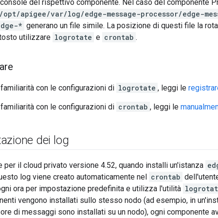
la console del rispettivo componente. Nel caso del componente 
/opt/apigee/var/log/edge-message-processor/edge-mes
edge-*
generano un file simile. La posizione di questi file la rota
tosto utilizzare
logrotate
e
crontab
.
iare
familiarità con le configurazioni di
logrotate
, leggi le
registra
familiarità con le configurazioni di
crontab
, leggi le
manualment
otazione dei log
 per il cloud privato versione 4.52, quando installi un'istanza
ed
questo log viene creato automaticamente nel
crontab
dell'utent
ni ora per impostazione predefinita e utilizza l'utilità
logrota
nti vengono installati sullo stesso nodo (ad esempio, in un'inst
ore di messaggi sono installati su un nodo), ogni componente av