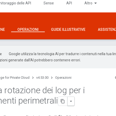
itoraggio delle API
Sense
API
Altro
ONE
OPERAZIONI
GUIDE ILLUSTRATIVE
ASSISTEN
Google utilizza la tecnologia AI per tradurre i contenuti nella tua l
uzioni generate dall'AI potrebbero contenere errori.
ge for Private Cloud
v4.53.00
Operazioni
la rotazione dei log per i
nti perimetrali