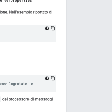
erverproperties
zione. Nell'esempio riportato di
ame> logrotate -e
e
del processore-di-messaggi