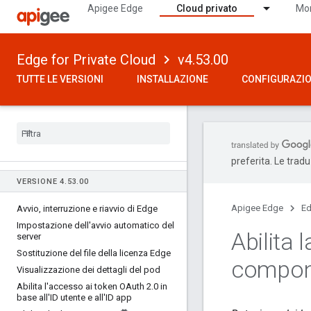
Apigee Edge
Cloud privato
Mon
Edge for Private Cloud
v4.53.00
TUTTE LE VERSIONI
INSTALLAZIONE
CONFIGURAZI
preferita. Le trad
VERSIONE 4
.
53
.
00
Apigee Edge
Ed
Avvio
,
interruzione e riavvio di Edge
Impostazione dell'avvio automatico del
Abilita 
server
Sostituzione del file della licenza Edge
compone
Visualizzazione dei dettagli del pod
Abilita l'accesso ai token OAuth 2
.
0 in
base all'ID utente e all'ID app