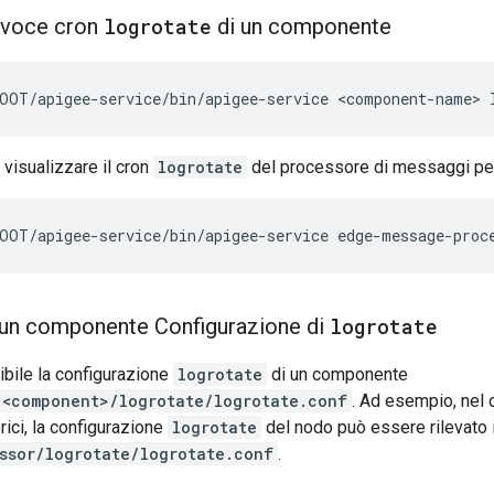
a voce cron
logrotate
di un componente
OOT/apigee-service/bin/apigee-service <component-name> 
visualizzare il cron
logrotate
del processore di messaggi per
OOT/apigee-service/bin/apigee-service edge-message-proc
 un componente Configurazione di
logrotate
nibile la configurazione
logrotate
di un componente
/<component>/logrotate/logrotate.conf
. Ad esempio, nel 
ici, la configurazione
logrotate
del nodo può essere rilevato 
ssor/logrotate/logrotate.conf
.