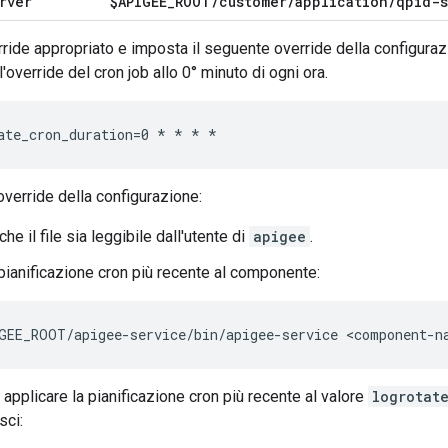
rver
$APIGEE
_
ROOT
/
customer
/
application
/
qpid-s
verride appropriato e imposta il seguente override della configura
override del cron job allo 0° minuto di ogni ora.
ate_cron_duration=0 * * * *
override della configurazione:
che il file sia leggibile dall'utente di
apigee
.
 pianificazione cron più recente al componente:
GEE_ROOT/apigee-service/bin/apigee-service <component-n
applicare la pianificazione cron più recente al valore
logrotat
sci: