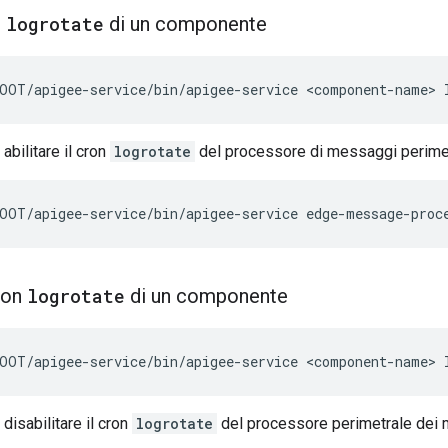
n
logrotate
di un componente
OOT/apigee-service/bin/apigee-service <component-name> 
abilitare il cron
logrotate
del processore di messaggi perimet
OOT/apigee-service/bin/apigee-service edge-message-proc
cron
logrotate
di un componente
OOT/apigee-service/bin/apigee-service <component-name> 
disabilitare il cron
logrotate
del processore perimetrale dei 