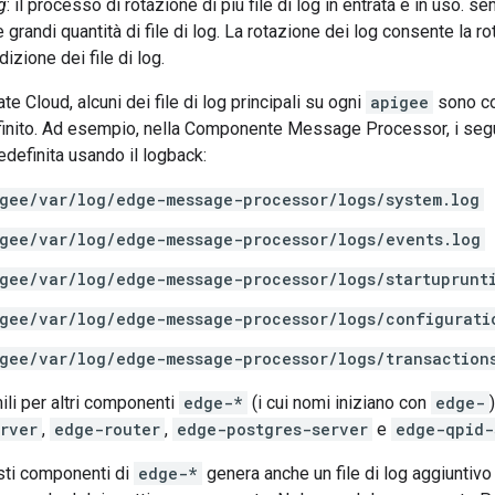
g
: il processo di rotazione di più file di log in entrata e in uso. 
 grandi quantità di file di log. La rotazione dei log consente la 
izione dei file di log.
te Cloud, alcuni dei file di log principali su ogni
apigee
sono co
inito. Ad esempio, nella Componente Message Processor, i segue
edefinita usando il logback:
gee/var/log/edge-message-processor/logs/system.log
gee/var/log/edge-message-processor/logs/events.log
gee/var/log/edge-message-processor/logs/startuprunt
gee/var/log/edge-message-processor/logs/configurati
gee/var/log/edge-message-processor/logs/transaction
ili per altri componenti
edge-*
(i cui nomi iniziano con
edge-
rver
,
edge-router
,
edge-postgres-server
e
edge-qpid-
sti componenti di
edge-*
genera anche un file di log aggiuntivo