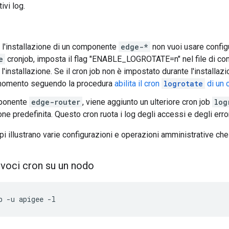
ivi log.
 l'installazione di un componente
edge-*
non vuoi usare confi
e
cronjob, imposta il flag "ENABLE_LOGROTATE=n" nel file di conf
r l'installazione. Se il cron job non è impostato durante l'installazi
omento seguendo la procedura
abilita il cron
logrotate
di un
mponente
edge-router
, viene aggiunto un ulteriore cron job
log
e predefinita. Questo cron ruota i log degli accessi e degli erro
i illustrano varie configurazioni e operazioni amministrative che
 voci cron su un nodo
b -u apigee -l