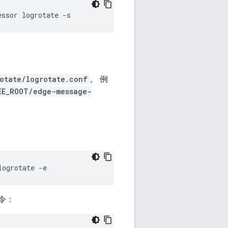
essor logrotate -s
otate/logrotate.conf
。 例
EE_ROOT/edge-message-
logrotate -e
命令：