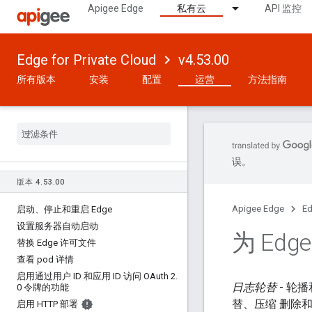
Apigee Edge
私有云
API 监控
Edge for Private Cloud
v4.53.00
所有版本
安装
配置
运营
方法指南
误。
版本 4
.
53
.
00
Apigee Edge
Ed
启动、停止和重启 Edge
设置服务器自动启动
为 Ed
替换 Edge 许可文件
查看 pod 详情
启用通过用户 ID 和应用 ID 访问 OAuth 2
.
日志轮替
- 轮
0 令牌的功能
替、压缩 删除
启用 HTTP 部署