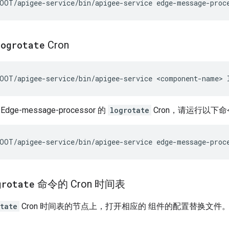
OOT/apigee-service/bin/apigee-service edge-message-proc
logrotate
Cron
OOT/apigee-service/bin/apigee-service <component-name> 
e-message-processor 的
logrotate
Cron，请运行以下
OOT/apigee-service/bin/apigee-service edge-message-proc
grotate
命令的 Cron 时间表
tate
Cron 时间表的节点上，打开相应的 组件的配置替换文件