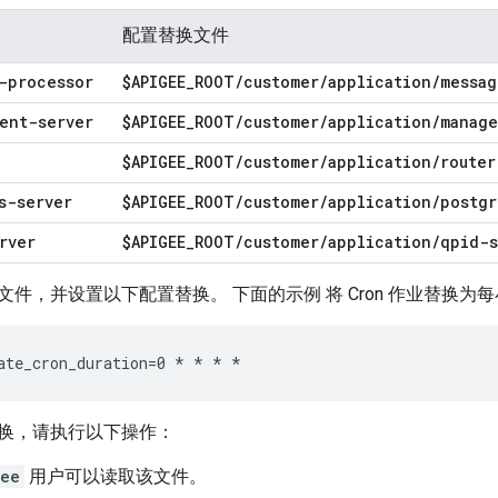
配置替换文件
-processor
$APIGEE
_
ROOT
/
customer
/
application
/
messag
ent-server
$APIGEE
_
ROOT
/
customer
/
application
/
manage
$APIGEE
_
ROOT
/
customer
/
application
/
router
s-server
$APIGEE
_
ROOT
/
customer
/
application
/
postgr
rver
$APIGEE
_
ROOT
/
customer
/
application
/
qpid-s
件，并设置以下配置替换。 下面的示例 将 Cron 作业替换为每
ate_cron_duration=0 * * * *
换，请执行以下操作：
gee
用户可以读取该文件。