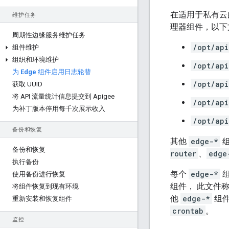
在适用于私有云的
维护任务
理器组件，以下文
周期性边缘服务维护任务
/opt/api
组件维护
组织和环境维护
/opt/api
为 Edge 组件启用日志轮替
/opt/api
获取 UUID
将 API 流量统计信息提交到 Apigee
/opt/api
为补丁版本停用每千次展示收入
/opt/api
备份和恢复
其他
edge-*
组
备份和恢复
router
、
edge
执行备份
每个
edge-*
组
使用备份进行恢复
组件， 此文件
将组件恢复到现有环境
他
edge-*
组件
重新安装和恢复组件
crontab
。
监控