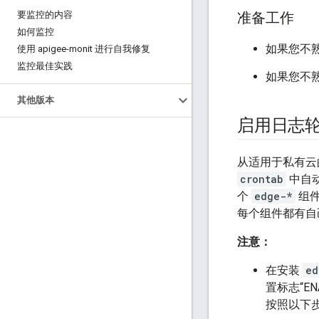
要监控的内容
准备工作
如何监控
如果您不
使用 apigee-monit 进行自我修复
监控最佳实践
如果您不
其他版本
启用日志
从适用于私有云的 
crontab
中自动
个
edge-*
组件
每个组件都有自己
注意：
在安装
ed
置标志“EN
按照以下