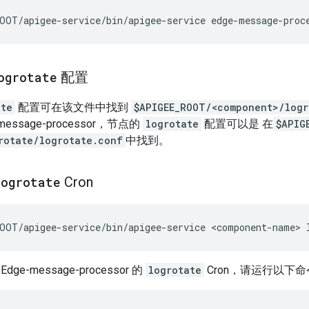
OOT/apigee-service/bin/apigee-service edge-message-proc
ogrotate
配置
ate
配置可在该文件中找到
$APIGEE_ROOT/<component>/logr
essage-processor，节点的
logrotate
配置可以是 在
$APIG
rotate/logrotate.conf
中找到。
logrotate
Cron
OOT/apigee-service/bin/apigee-service <component-name> 
e-message-processor 的
logrotate
Cron，请运行以下