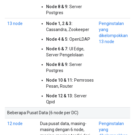
Node 8 & 9:
Server
Postgres
13 node
Node 1, 2 & 3:
Penginstalan
Cassandra, Zookeeper
yang
dikelompokkan
Node 4 & 5:
OpenLDAP
13 node
Node 6 & 7:
UI Edge,
Server Pengelolaan
Node 8 & 9:
Server
Postgres
Node 10 & 11:
Pemroses
Pesan, Router
Node 12 & 13:
Server
Qpid
Beberapa Pusat Data (6 node per DC)
12 node
Dua pusat data, masing-
Penginstalan
masing dengan 6 node,
yang