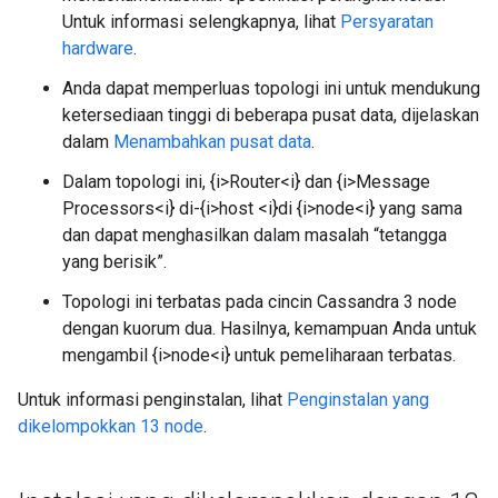
Untuk informasi selengkapnya, lihat
Persyaratan
hardware
.
Anda dapat memperluas topologi ini untuk mendukung
ketersediaan tinggi di beberapa pusat data, dijelaskan
dalam
Menambahkan pusat data
.
Dalam topologi ini, {i>Router<i} dan {i>Message
Processors<i} di-{i>host <i}di {i>node<i} yang sama
dan dapat menghasilkan dalam masalah “tetangga
yang berisik”.
Topologi ini terbatas pada cincin Cassandra 3 node
dengan kuorum dua. Hasilnya, kemampuan Anda untuk
mengambil {i>node<i} untuk pemeliharaan terbatas.
Untuk informasi penginstalan, lihat
Penginstalan yang
dikelompokkan 13 node
.