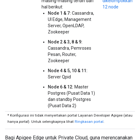
masing-masing terdiri dari
dikelompokkan
hal berikut:
12 node
Node 1 & 7:
Cassandra,
UI Edge, Management
Server, OpenLDAP,
Zookeeper
Node 2 & 3, 8 & 9:
Cassandra, Pemroses
Pesan, Router,
Zookeeper
Node 4 & 5, 10 & 11:
Server Qpid
Node 6 & 12:
Master
Postgres (Pusat Data 1)
dan standby Postgres
(Pusat Data 2)
* Konfigurasi ini tidak menyertakan portal Layanan Developer Apigee (atau
hanya
portal
). Untuk selengkapnya lihat
Ringkasan portal
.
Bagi Apigee Edge untuk Private Cloud, guna merencanakan