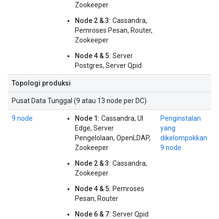
Zookeeper
Node 2 & 3:
Cassandra,
Pemroses Pesan, Router,
Zookeeper
Node 4 & 5:
Server
Postgres, Server Qpid
Topologi produksi
Pusat Data Tunggal (9 atau 13 node per DC)
9 node
Node 1:
Cassandra, UI
Penginstalan
Edge, Server
yang
Pengelolaan, OpenLDAP,
dikelompokkan
Zookeeper
9 node
Node 2 & 3:
Cassandra,
Zookeeper
Node 4 & 5:
Pemroses
Pesan, Router
Node 6 & 7:
Server Qpid