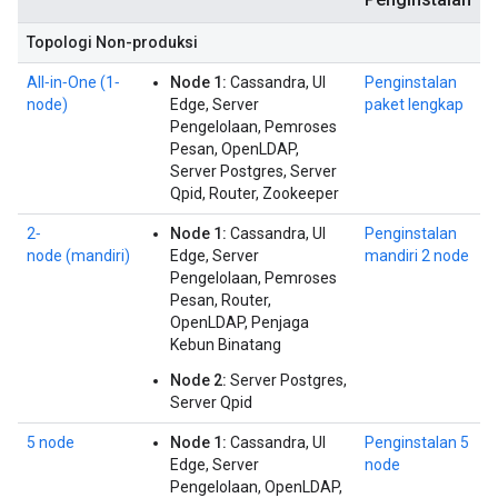
Topologi Non-produksi
All‐in‐One (1‐
Node 1:
Cassandra, UI
Penginstalan
node)
Edge, Server
paket lengkap
Pengelolaan, Pemroses
Pesan, OpenLDAP,
Server Postgres, Server
Qpid, Router, Zookeeper
2‐
Node 1:
Cassandra, UI
Penginstalan
node (mandiri)
Edge, Server
mandiri 2 node
Pengelolaan, Pemroses
Pesan, Router,
OpenLDAP, Penjaga
Kebun Binatang
Node 2:
Server Postgres,
Server Qpid
5 node
Node 1:
Cassandra, UI
Penginstalan 5
Edge, Server
node
Pengelolaan, OpenLDAP,