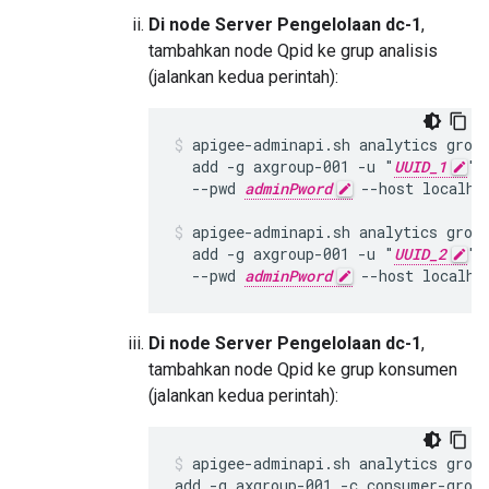
Di node Server Pengelolaan dc-1
,
tambahkan node Qpid ke grup analisis
(jalankan kedua perintah):
apigee-adminapi.sh analytics group
  add -g axgroup-001 -u "
UUID_1
" 
  --pwd 
adminPword
 --host localhos
apigee-adminapi.sh analytics group
  add -g axgroup-001 -u "
UUID_2
" 
  --pwd 
adminPword
 --host localho
Di node Server Pengelolaan dc-1
,
tambahkan node Qpid ke grup konsumen
(jalankan kedua perintah):
apigee-adminapi.sh analytics group
add -g axgroup-001 -c consumer-grou