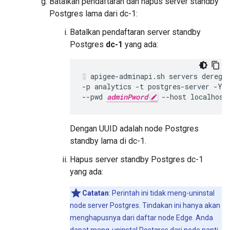
Batalkan pendaftaran dan hapus server standby
Postgres lama dari dc-1:
Batalkan pendaftaran server standby
Postgres
dc-1
yang ada:
apigee-adminapi.sh servers deregi
-p analytics -t postgres-server -Y 
--pwd 
adminPword
 --host localhost
Dengan UUID adalah node Postgres
standby lama di dc-1.
Hapus server standby Postgres dc-1
yang ada:
Catatan
: Perintah ini tidak meng-uninstal
node server Postgres. Tindakan ini hanya akan
menghapusnya dari daftar node Edge. Anda