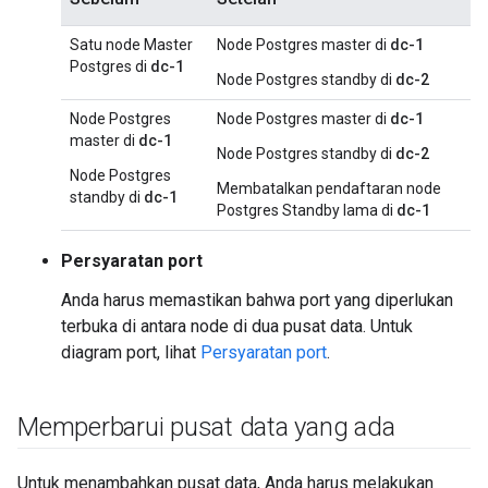
Satu node Master
Node Postgres master di
dc-1
Postgres di
dc-1
Node Postgres standby di
dc-2
Node Postgres
Node Postgres master di
dc-1
master di
dc-1
Node Postgres standby di
dc-2
Node Postgres
Membatalkan pendaftaran node
standby di
dc-1
Postgres Standby lama di
dc-1
Persyaratan port
Anda harus memastikan bahwa port yang diperlukan
terbuka di antara node di dua pusat data. Untuk
diagram port, lihat
Persyaratan port
.
Memperbarui pusat data yang ada
Untuk menambahkan pusat data, Anda harus melakukan