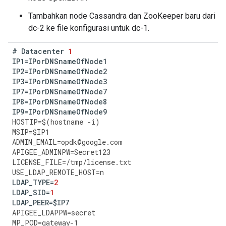
Tambahkan node Cassandra dan ZooKeeper baru dari
dc-2 ke file konfigurasi untuk dc-1.
#
Datacenter
1
IP1
=
IPorDNSnameOfNode1
IP2
=
IPorDNSnameOfNode2
IP3
=
IPorDNSnameOfNode3
IP7
=
IPorDNSnameOfNode7
IP8
=
IPorDNSnameOfNode8
IP9
=
IPorDNSnameOfNode9
HOSTIP
=
$
(
hostname
-
i
)
MSIP
=
$
IP1
ADMIN_EMAIL
=
opdk
@
google
.
com
APIGEE_ADMINPW
=
Secret123
LICENSE_FILE
=
/
tmp
/
license
.
txt
USE_LDAP_REMOTE_HOST
=
n
LDAP_TYPE
=
2
LDAP_SID
=
1
LDAP_PEER
=
$
IP7
APIGEE_LDAPPW
=
secret
MP_POD
=
gateway
-
1