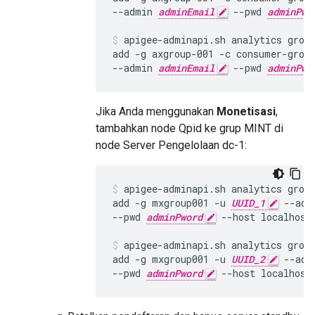
--admin 
adminEmail
 --pwd 
adminPwo
apigee-adminapi.sh analytics group
add -g axgroup-001 -c consumer-grou
--admin 
adminEmail
 --pwd 
adminPwo
Jika Anda menggunakan
Monetisasi
,
tambahkan node Qpid ke grup MINT di
node Server Pengelolaan dc-1:
apigee-adminapi.sh analytics group
add -g mxgroup001 -u 
UUID_1
 --adm
--pwd 
adminPword
 --host localhost

apigee-adminapi.sh analytics group
add -g mxgroup001 -u 
UUID_2
 --adm
--pwd 
adminPword
 --host localhost