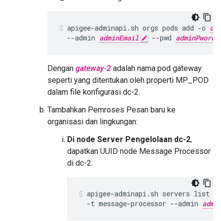
apigee-adminapi.sh orgs pods add -o 
or
  --admin 
adminEmail
 --pwd 
adminPword
Dengan
gateway-2
adalah nama pod gateway
seperti yang ditentukan oleh properti MP_POD
dalam file konfigurasi dc-2.
Tambahkan Pemroses Pesan baru ke
organisasi dan lingkungan:
Di node Server Pengelolaan dc-2
,
dapatkan UUID node Message Processor
di dc-2:
apigee-adminapi.sh servers list -
  -t message-processor --admin 
admi