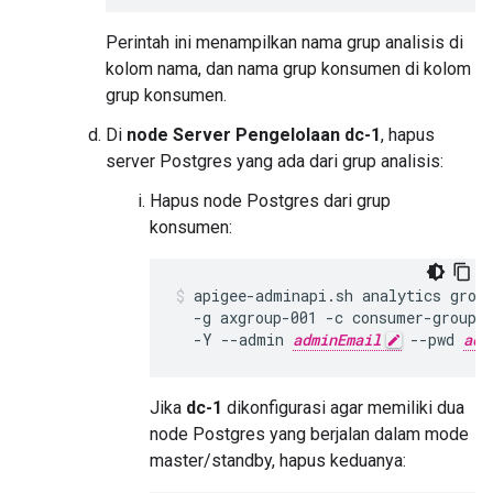
Perintah ini menampilkan nama grup analisis di
kolom nama, dan nama grup konsumen di kolom
grup konsumen.
Di
node Server Pengelolaan dc-1
, hapus
server Postgres yang ada dari grup analisis:
Hapus node Postgres dari grup
konsumen:
apigee-adminapi.sh analytics group
  -g axgroup-001 -c consumer-group-
  -Y --admin 
adminEmail
 --pwd 
adm
Jika
dc-1
dikonfigurasi agar memiliki dua
node Postgres yang berjalan dalam mode
master/standby, hapus keduanya: