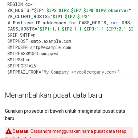
REGION
=
dc
-
1
ZK_HOSTS
=
"$IP1 $IP2 $IP3 $IP7 $IP8 $IP9:observer"
ZK_CLIENT_HOSTS
=
"$IP1 $IP2 $IP3"
#
Must
use
IP
addresses
for
CASS_HOSTS
,
not
DNS
na
CASS_HOSTS
=
"$IP1:1,1 $IP2:1,1 $IP3:1,1 $IP7:2,1 $IP
SKIP_SMTP
=
n
SMTPHOST
=
smtp
.
example
.
com
SMTPUSER
=
smtp
@
example
.
com
SMTPPASSWORD
=
smtppwd
SMTPSSL
=
n
SMTPPORT
=
25
SMTPMAILFROM
=
"My Company <myco@company.com>"
Menambahkan pusat data baru
Gunakan prosedur di bawah untuk menginstal pusat data
baru.
Catatan:
Cassandra menggunakan nama pusat data tetap