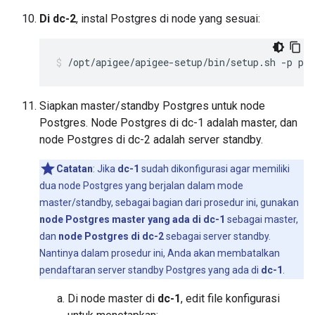
Di dc-2
, instal Postgres di node yang sesuai:
/opt/apigee/apigee-setup/bin/setup.sh -p ps 
Siapkan master/standby Postgres untuk node
Postgres. Node Postgres di dc-1 adalah master, dan
node Postgres di dc-2 adalah server standby.
Catatan
: Jika
dc-1
sudah dikonfigurasi agar memiliki
dua node Postgres yang berjalan dalam mode
master/standby, sebagai bagian dari prosedur ini, gunakan
node Postgres master yang ada di dc-1
sebagai master,
dan
node Postgres di dc-2
sebagai server standby.
Nantinya dalam prosedur ini, Anda akan membatalkan
pendaftaran server standby Postgres yang ada di
dc-1
.
Di node master di
dc-1
, edit file konfigurasi