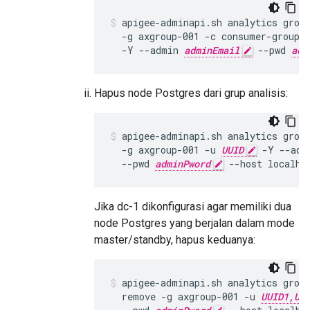
apigee-adminapi.sh analytics group
  -g axgroup-001 -c consumer-group-
  -Y --admin 
adminEmail
 --pwd 
adm
Hapus node Postgres dari grup analisis:
apigee-adminapi.sh analytics group
  -g axgroup-001 -u 
UUID
 -Y --adm
  --pwd 
adminPword
 --host localho
Jika dc-1 dikonfigurasi agar memiliki dua
node Postgres yang berjalan dalam mode
master/standby, hapus keduanya:
apigee-adminapi.sh analytics group
  remove -g axgroup-001 -u 
UUID1,UU