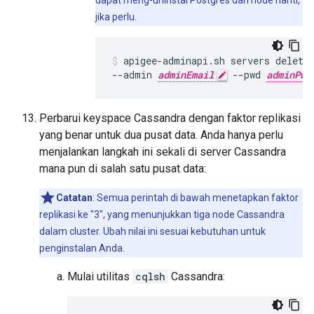
dapat meng-uninstal Postgres dari node nanti,
jika perlu.
apigee-adminapi.sh servers delete
--admin 
adminEmail
 --pwd 
adminPwo
Perbarui keyspace Cassandra dengan faktor replikasi
yang benar untuk dua pusat data. Anda hanya perlu
menjalankan langkah ini sekali di server Cassandra
mana pun di salah satu pusat data:
Catatan
: Semua perintah di bawah menetapkan faktor
replikasi ke "3", yang menunjukkan tiga node Cassandra
dalam cluster. Ubah nilai ini sesuai kebutuhan untuk
penginstalan Anda.
Mulai utilitas
cqlsh
Cassandra: