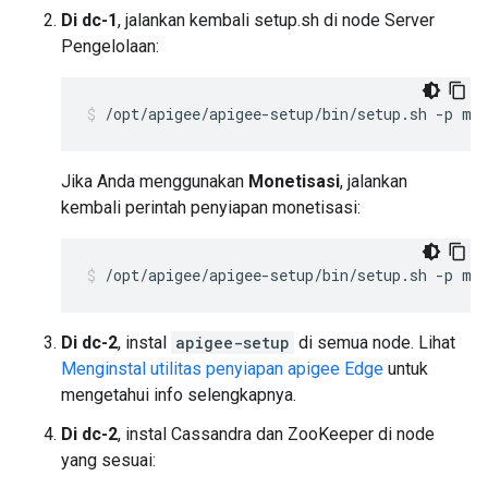
Di dc-1
, jalankan kembali setup.sh di node Server
Pengelolaan:
/opt/apigee/apigee-setup/bin/setup.sh -p ms
Jika Anda menggunakan
Monetisasi
, jalankan
kembali perintah penyiapan monetisasi:
/opt/apigee/apigee-setup/bin/setup.sh -p mo
Di dc-2
, instal
apigee-setup
di semua node. Lihat
Menginstal utilitas penyiapan apigee Edge
untuk
mengetahui info selengkapnya.
Di dc-2
, instal Cassandra dan ZooKeeper di node
yang sesuai: