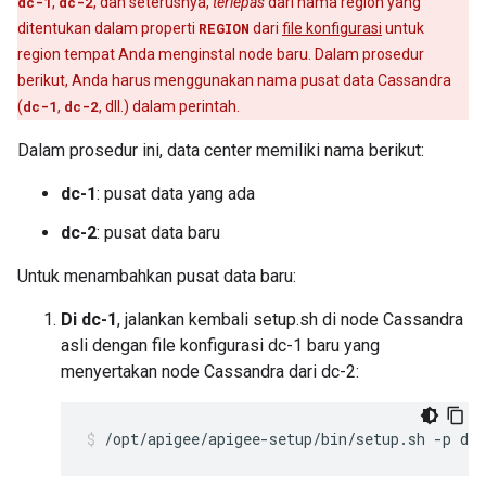
dc-1
,
dc-2
, dan seterusnya,
terlepas
dari nama region yang
ditentukan dalam properti
REGION
dari
file konfigurasi
untuk
region tempat Anda menginstal node baru. Dalam prosedur
berikut, Anda harus menggunakan nama pusat data Cassandra
(
dc-1
,
dc-2
, dll.) dalam perintah.
Dalam prosedur ini, data center memiliki nama berikut:
dc-1
: pusat data yang ada
dc-2
: pusat data baru
Untuk menambahkan pusat data baru:
Di dc-1
, jalankan kembali setup.sh di node Cassandra
asli dengan file konfigurasi dc-1 baru yang
menyertakan node Cassandra dari dc-2:
/opt/apigee/apigee-setup/bin/setup.sh -p ds 