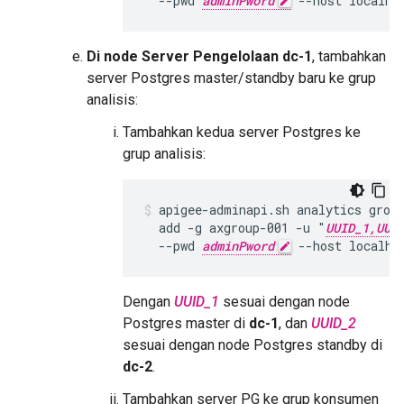
  --pwd 
adminPword
 --host localho
Di node Server Pengelolaan dc-1
, tambahkan
server Postgres master/standby baru ke grup
analisis:
Tambahkan kedua server Postgres ke
grup analisis:
apigee-adminapi.sh analytics group
  add -g axgroup-001 -u "
UUID_1,UUI
  --pwd 
adminPword
 --host localho
Dengan
UUID_1
sesuai dengan node
Postgres master di
dc-1
, dan
UUID_2
sesuai dengan node Postgres standby di
dc-2
.
Tambahkan server PG ke grup konsumen