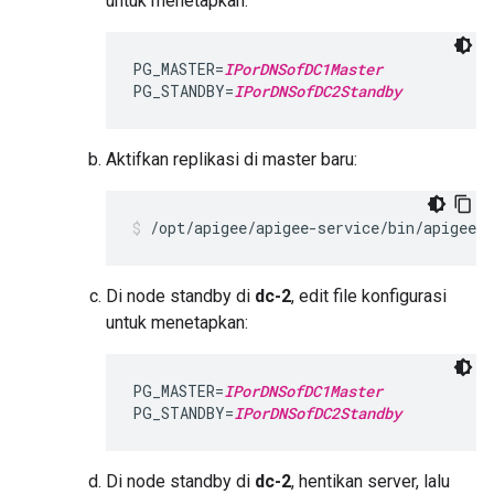
untuk menetapkan:
PG_MASTER=
IPorDNSofDC1Master
PG_STANDBY=
IPorDNSofDC2Standby
Aktifkan replikasi di master baru:
/opt/apigee/apigee-service/bin/apigee-
Di node standby di
dc-2
, edit file konfigurasi
untuk menetapkan:
PG_MASTER=
IPorDNSofDC1Master
PG_STANDBY=
IPorDNSofDC2Standby
Di node standby di
dc-2
, hentikan server, lalu