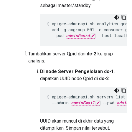
sebagai master/standby:
apigee-adminapi.sh analytics group
  add -g axgroup-001 -c consumer-gr
  --pwd 
adminPword
 --host localho
Tambahkan server Qpid dari
dc-2
ke grup
analisis:
Di node Server Pengelolaan dc-1
,
dapatkan UUID node Qpid di
dc-2
:
apigee-adminapi.sh servers list -
  --admin 
adminEmail
 --pwd 
adminP
UUID akan muncul di akhir data yang
ditampilkan. Simpan nilai tersebut.