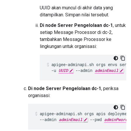
UUID akan muncul di akhir data yang
ditampilkan. Simpan nilai tersebut.
Di node Server Pengelolaan dc-1
, untuk
setiap Message Processor di dc-2,
tambahkan Message Processor ke
lingkungan untuk organisasi:
apigee-adminapi.sh orgs envs serv
  -u 
UUID
 --admin 
adminEmail
 --
Di node Server Pengelolaan dc-1
, periksa
organisasi:
apigee-adminapi.sh orgs apis deploymen
  --admin 
adminEmail
 --pwd 
adminPword