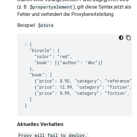
(z. B.
$propertyelement
), gilt diese Syntax jetzt als
Fehler und verhindert die Proxybereitstellung.
Beispiel:
$store
{

  "bicycle": {

    "color": "red",

    "book": [{"author": "Abc"}]

  },

  "book": [

    {"price": 8.95, "category": "reference", 
    {"price": 12.99, "category": "fiction", "
    {"price": 8.99, "category": "fiction", "a
  ]

Aktuelles Verhalten:
Proxy will fail to deploy.