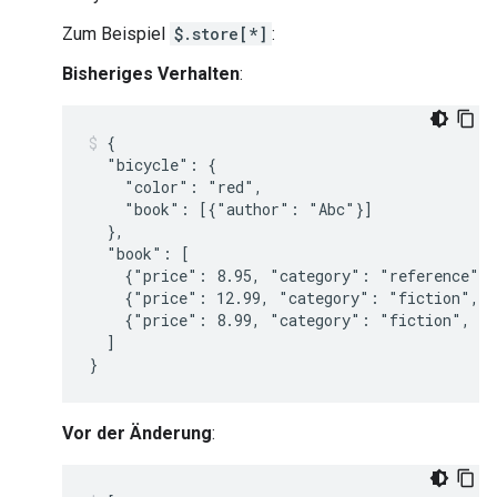
Zum Beispiel
$.store[*]
:
Bisheriges Verhalten
:
{

  "bicycle": {

    "color": "red",

    "book": [{"author": "Abc"}]

  },

  "book": [

    {"price": 8.95, "category": "reference", 
    {"price": 12.99, "category": "fiction", "
    {"price": 8.99, "category": "fiction", "a
  ]

Vor der Änderung
: