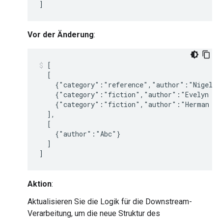
Vor der Änderung
:
[

  [

    {"category":"reference","author":"Nigel R
    {"category":"fiction","author":"Evelyn Wa
    {"category":"fiction","author":"Herman Me
  ],

  [

    {"author":"Abc"}

  ]

Aktion
:
Aktualisieren Sie die Logik für die Downstream-
Verarbeitung, um die neue Struktur des