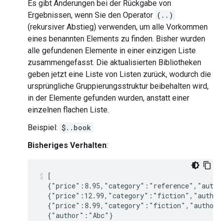
Es gibt Änderungen bei der Rückgabe von
Ergebnissen, wenn Sie den Operator
(..)
(rekursiver Abstieg) verwenden, um alle Vorkommen
eines benannten Elements zu finden. Bisher wurden
alle gefundenen Elemente in einer einzigen Liste
zusammengefasst. Die aktualisierten Bibliotheken
geben jetzt eine Liste von Listen zurück, wodurch die
ursprüngliche Gruppierungsstruktur beibehalten wird,
in der Elemente gefunden wurden, anstatt einer
einzelnen flachen Liste.
Beispiel:
$..book
Bisheriges Verhalten
:
[

  {"price":8.95,"category":"reference","autho
  {"price":12.99,"category":"fiction","author
  {"price":8.99,"category":"fiction","author"
  {"author":"Abc"}
