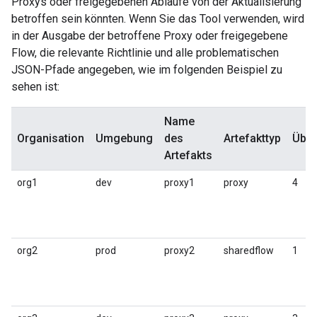
Proxys oder freigegebenen Abläufe von der Aktualisierung
betroffen sein könnten. Wenn Sie das Tool verwenden, wird
in der Ausgabe der betroffene Proxy oder freigegebene
Flow, die relevante Richtlinie und alle problematischen
JSON-Pfade angegeben, wie im folgenden Beispiel zu
sehen ist:
Name
Organisation
Umgebung
des
Artefakttyp
Über
Artefakts
org1
dev
proxy1
proxy
4
org2
prod
proxy2
sharedflow
1