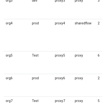
org3
dev
proxy3
proxy
3
org4
prod
proxy4
sharedflow
2
org5
Test
proxy5
proxy
6
org6
prod
proxy6
proxy
2
org7
Test
proxy7
proxy
5