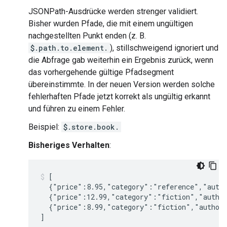
JSONPath-Ausdrücke werden strenger validiert.
Bisher wurden Pfade, die mit einem ungültigen
nachgestellten Punkt enden (z. B.
$.path.to.element.
), stillschweigend ignoriert und
die Abfrage gab weiterhin ein Ergebnis zurück, wenn
das vorhergehende gültige Pfadsegment
übereinstimmte. In der neuen Version werden solche
fehlerhaften Pfade jetzt korrekt als ungültig erkannt
und führen zu einem Fehler.
Beispiel:
$.store.book.
Bisheriges Verhalten
:
[

  {"price":8.95,"category":"reference","autho
  {"price":12.99,"category":"fiction","author
  {"price":8.99,"category":"fiction","author"