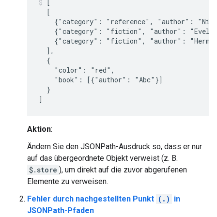
[

  [

    {"category": "reference", "author": "Nige
    {"category": "fiction", "author": "Evelyn
    {"category": "fiction", "author": "Herman
  ],

  {

    "color": "red",

    "book": [{"author": "Abc"}]

  }

Aktion
:
Ändern Sie den JSONPath-Ausdruck so, dass er nur
auf das übergeordnete Objekt verweist (z. B.
$.store
), um direkt auf die zuvor abgerufenen
Elemente zu verweisen.
Fehler durch nachgestellten Punkt
(.)
in
JSONPath-Pfaden