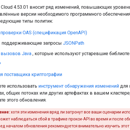
te Cloud 4.53.01 вносит ряд изменений, повышающих урове
влённые версии необходимого программного обеспечения 
ледующие типы политик:
 проверки OAS (спецификация OpenAPI)
, поддерживающие запросы
JSONPath
 вызовов Java
, которые используют устаревшие библиоте
P
я поставщика криптографии
те использовать
инструмент обнаружения изменений
для 
х, общих потоках или других артефактах в вашем кластере
ате этого обновления.
ение:
хотя эти изменения вряд ли затронут все ваши сценарии исп
жет наблюдаться сбой в трафике прокси-API во время и после обн
еред началом обновления рекомендуется внимательно изучить этот