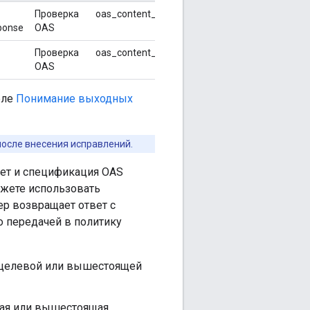
Проверка
oas_content_type_handling
Источник=callout
ponse
OAS
Проверка
oas_content_type_handling
Источник=ответ
OAS
еле
Понимание выходных
после внесения исправлений.
вет и спецификация OAS
ожете использовать
ер возвращает ответ с
о передачей в политику
т целевой или вышестоящей
вая или вышестоящая