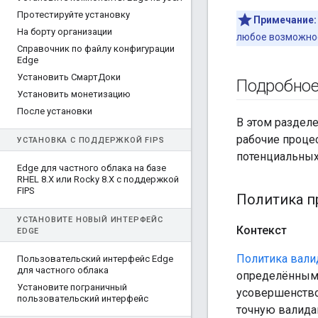
Протестируйте установку
Примечание:
На борту организации
любое возможное
Справочник по файлу конфигурации
Edge
Установить СмартДоки
Подробное
Установить монетизацию
После установки
В этом раздел
рабочие проце
УСТАНОВКА С ПОДДЕРЖКОЙ FIPS
потенциальных
Edge для частного облака на базе
RHEL 8
.
X или Rocky 8
.
X с поддержкой
FIPS
Политика п
УСТАНОВИТЕ НОВЫЙ ИНТЕРФЕЙС
Контекст
EDGE
Политика вали
Пользовательский интерфейс Edge
для частного облака
определённым в
Установите пограничный
усовершенство
пользовательский интерфейс
точную валида