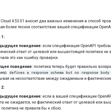
te Cloud 4.53.01 вносит два важных изменения в способ про
вая более тесное соответствие вашей спецификации OpenA
 1:
дыдущее поведение:
если спецификация OpenAPI требовал
ический ответ от целевой или вышестоящей политики не в
чала это как ошибку проверки.
ущее поведение:
политика теперь будет правильно возвр
мер:
defines a response schema but no response body
ывая на несоответствие между ожидаемым и фактическим
 2:
дыдущее поведение:
если в вашей спецификации OpenAPI 
та не ожидается, но фактический ответ от целевой или в
, политика не привела бы к сбою.