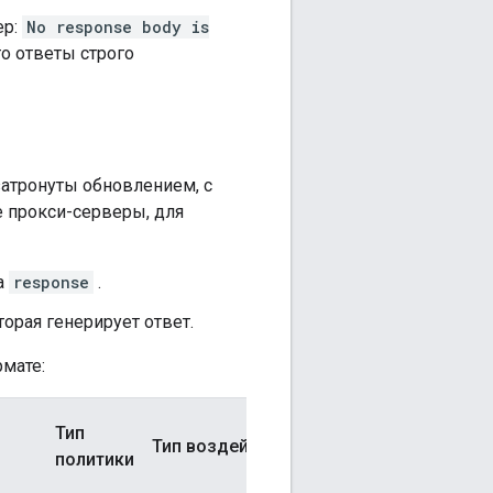
ер:
No response body is
то ответы строго
затронуты обновлением, с
е прокси-серверы, для
а
response
.
торая генерирует ответ.
мате:
Тип
Тип воздействия
Ударное поле
политики