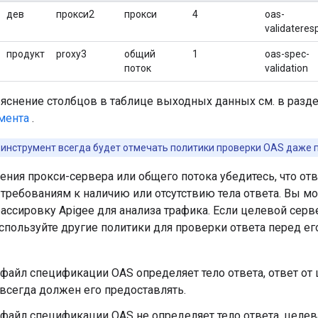
дев
прокси2
прокси
4
oas-
validateres
продукт
proxy3
общий
1
oas-spec-
поток
validation
яснение столбцов в таблице выходных данных см. в разд
мента
.
инструмент всегда будет отмечать политики проверки OAS даже 
ения прокси-сервера или общего потока убедитесь, что от
 требованиям к наличию или отсутствию тела ответа. Вы м
ассировку Apigee для анализа трафика. Если целевой серв
пользуйте другие политики для проверки ответа перед ег
 файл спецификации OAS определяет тело ответа, ответ о
всегда должен его предоставлять.
 файл спецификации OAS не определяет тело ответа, целе