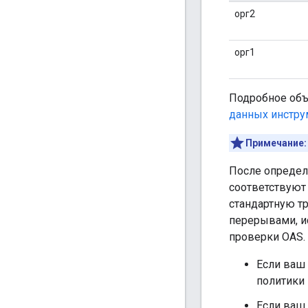
орг2
орг1
Подробное объ
данных инстру
Примечание:
После определ
соответствуют
стандартную тр
перерывами, ис
проверки OAS.
Если ваш
политики 
Если ваш