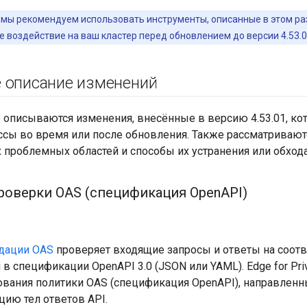
мы рекомендуем использовать инструменты, описанные в этом раз
 воздействие на ваш кластер перед обновлением до версии 4.53.0
 описание изменений
е описываются изменения, внесённые в версию 4.53.01, к
ссы во время или после обновления. Также рассматриваю
 проблемных областей и способы их устранения или обхода
роверки OAS (спецификация Open
API)
дации OAS
проверяет входящие запросы и ответы на соотв
 спецификации OpenAPI 3.0 (JSON или YAML). Edge for Priva
вания политики OAS (спецификация OpenAPI), направленны
цию тел ответов API.