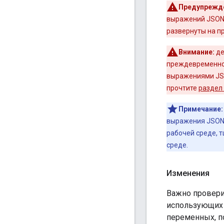
Предупрежд
выражений JSON,
развернуты на п
Внимание:
де
преждевременное
выражениями JSON
прочтите
раздел
Примечание:
выражения JSON P
рабочей среде, 
среде.
Изменения
Важно провери
использующих 
переменных, п