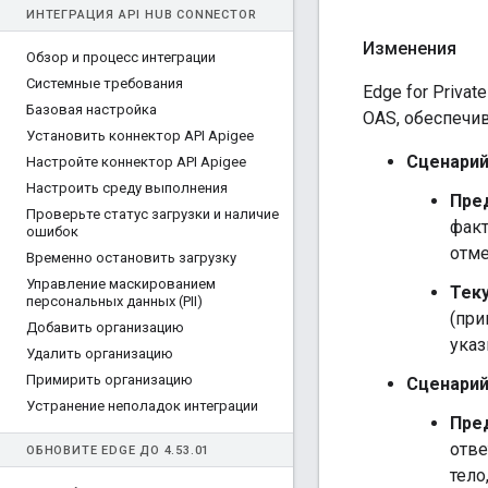
ИНТЕГРАЦИЯ API HUB CONNECTOR
Изменения
Обзор и процесс интеграции
Системные требования
Edge for Priva
Базовая настройка
OAS, обеспечи
Установить коннектор API Apigee
Сценарий
Настройте коннектор API Apigee
Настроить среду выполнения
Пре
Проверьте статус загрузки и наличие
факт
ошибок
отме
Временно остановить загрузку
Управление маскированием
Тек
персональных данных (PII)
(при
Добавить организацию
указ
Удалить организацию
Примирить организацию
Сценарий
Устранение неполадок интеграции
Пре
отве
ОБНОВИТЕ EDGE ДО 4
.
53
.
01
тело