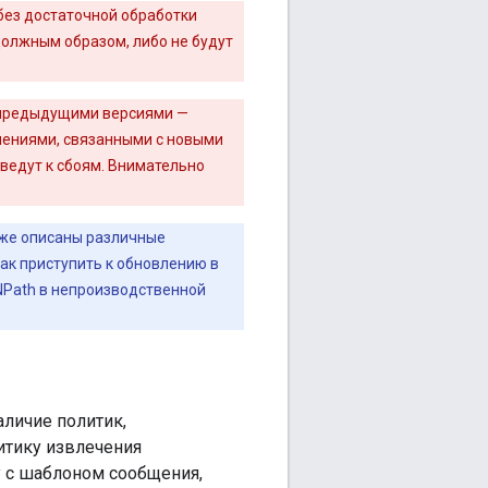
без достаточной обработки
должным образом, либо не будут
 предыдущими версиями —
нениями, связанными с новыми
иведут к сбоям. Внимательно
же описаны различные
как приступить к обновлению в
NPath в непроизводственной
личие политик,
итику извлечения
 с шаблоном сообщения,