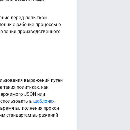
ение перед попыткой
вленные рабочие процессы в
овлении производственного
пользования выражений путей
 таких политиках, как
одержимого JSON или
использовать в
шаблонах
время выполнения прокси-
ним стандартам выражений