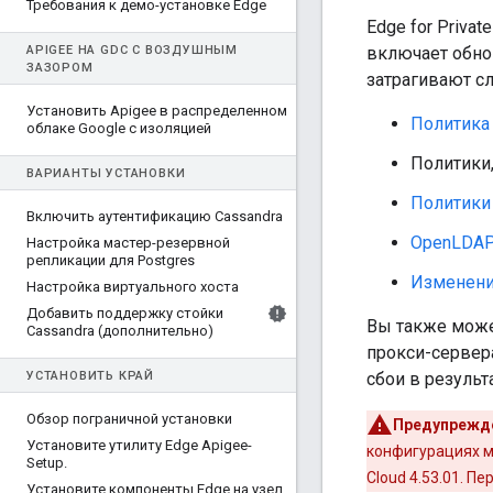
Требования к демо-установке Edge
Edge for Priva
APIGEE НА GDC С ВОЗДУШНЫМ
включает обно
ЗАЗОРОМ
затрагивают с
Установить Apigee в распределенном
Политика
облаке Google с изоляцией
Политики
ВАРИАНТЫ УСТАНОВКИ
Политики
Включить аутентификацию Cassandra
OpenLDA
Настройка мастер-резервной
репликации для Postgres
Изменени
Настройка виртуального хоста
Добавить поддержку стойки
Вы также може
Cassandra (дополнительно)
прокси-сервера
УСТАНОВИТЬ КРАЙ
сбои в результ
Обзор пограничной установки
Предупрежд
Установите утилиту Edge Apigee-
конфигурациях мо
Setup
.
Cloud 4.53.01. П
Установите компоненты Edge на узел