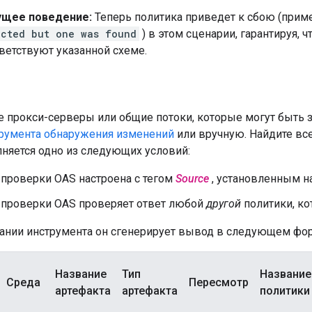
ущее поведение:
Теперь политика приведет к сбою (прим
ected but one was found
) в этом сценарии, гарантируя, ч
ветствуют указанной схеме.
е прокси-серверы или общие потоки, которые могут быть 
румента обнаружения изменений
или вручную. Найдите вс
няется одно из следующих условий:
 проверки OAS настроена с тегом
Source
, установленным н
 проверки OAS проверяет ответ любой
другой
политики, ко
ании инструмента он сгенерирует вывод в следующем фор
Название
Тип
Название
Среда
Пересмотр
артефакта
артефакта
политики