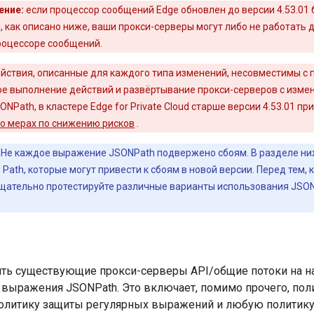
ение:
если процессор сообщений Edge обновлен до версии 4.53.01 
 как описано ниже, ваши прокси-серверы могут либо не работать 
роцессоре сообщений.
йствия, описанные для каждого типа изменений, несовместимы с
 выполнение действий и развёртывание прокси-серверов с изме
Path, в кластере Edge for Private Cloud старше версии 4.53.01 пр
 о мерах по снижению рисков
.
Не каждое выражение JSONPath подвержено сбоям. В разделе ни
ath, которые могут привести к сбоям в новой версии. Перед тем, 
тщательно протестируйте различные варианты использования JSO
ть существующие прокси-серверы API/общие потоки на на
выражения JSONPath. Это включает, помимо прочего, пол
олитику защиты регулярных выражений и любую политику