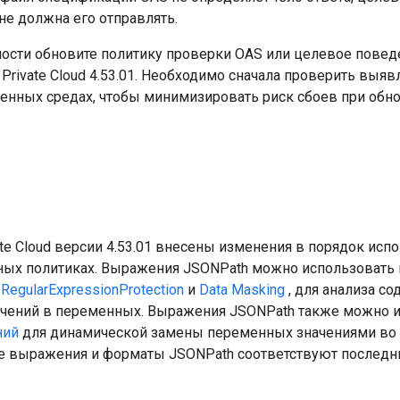
не должна его отправлять.
ости обновите политику проверки OAS или целевое повед
Private Cloud 4.53.01. Необходимо сначала проверить выя
енных средах, чтобы минимизировать риск сбоев при обн
vate Cloud версии 4.53.01 внесены изменения в порядок ис
ных политиках. Выражения JSONPath можно использовать в
,
RegularExpressionProtection
и
Data Masking
, для анализа с
ачений в переменных. Выражения JSONPath также можно 
ний
для динамической замены переменных значениями во 
е выражения и форматы JSONPath соответствуют послед