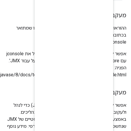
ההוראות למעקב באמצעות jconsole נשארות כמו שמתואר
https://docs.apigee.c-
cloud/v4.52.01/
אפשר להוסיף שורה אחת שבה כתוב: 'צריך להפעיל את jconsole
עם truststore וסיסמת truststore אם SSL מופעל עבור JMX'.
https://docs.oracle.com/javase/8/docs/technotes/guides/man
אפשר להשתמש ב-JConsole (כלי שתואם ל-JMX) כדי לנהל
ינות וסטטיסטיקות של תהליכים.
באמצעות JConsole, אפשר לצרוך נתונים סטטיסטיים של JMX
 ולהציג אותם בממשק גרפי. מידע נוסף