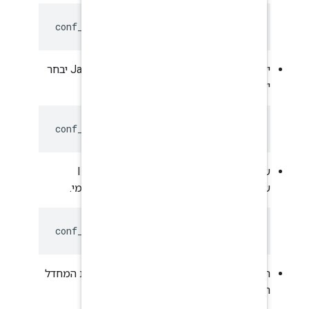
conf_system_jmxremote_po
יציאת JMX RMI. כברירת מחדל, תהליך Java יבחר
conf_system_jmxremote_rm
שם המארח של ה-stub מרחוק. כתובת ה-IP
מחדל של המארח המקומי.
conf_system_java_rmi_ser
הגנה על רישום JMX באמצעות SSL. ברירת המחדל