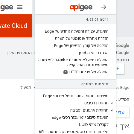
3.01
Edge for Private Cloud
פעלה מחדש של Edge
וטומטי של השרת
שיון של Edge
‫Google משתמשת בטכנולוגיית AI כדי לתרגם תוכן לשפה המועדפת עליך.
ת שגיאות.
 OAuth 2
.
0 לפי מזהה
פליקציה
HT
Edge for Pri
v4.53.01
תפעול
זרות של שירותי Edge
וסביבה
בור רכיבי Edge
שליחת נתונים סטטיסטיים של תנועה ב-API