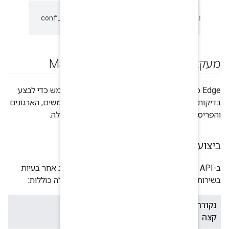
conf_system_jmxremote_re
‫Edge כולל כמה ממשקי API שבהם אפשר להשתמש כדי לבצע
גם כדי לבדוק את המשתמשים, הארגונים
 ממשקי ה-API האלה.
Management A יש כמה נקודות קצה למעקב אחר בעיות
שלהן. נקודות הקצה האלה כוללות: