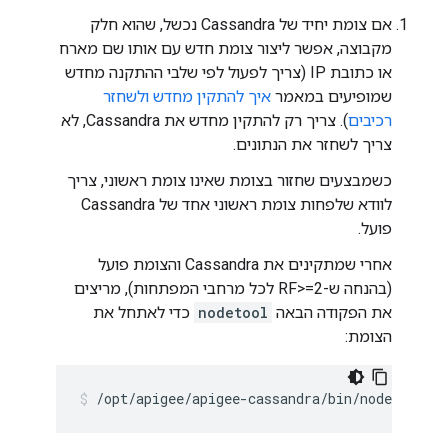
אם צומת יחיד של Cassandra נכשל, שהוא חלק
מקבוצה, אפשר ליצור צומת חדש עם אותו שם מארח
או כתובת IP (צריך לפעול לפי שלבי ההתקנה מחדש
שמופיעים במאמר
איך להתקין מחדש ולשחזר
רכיבים
). צריך רק להתקין מחדש את Cassandra, לא
צריך לשחזר את הנתונים.
כשמבצעים שחזור בצומת שאינו צומת ראשוני, צריך
לוודא שלפחות צומת ראשוני אחד של Cassandra
פועל.
אחרי שמתקינים את Cassandra והצומת פועל
(בהנחה ש-RF>=2 לכל מרחבי המפתחות), מריצים
את הפקודה הבאה
nodetool
כדי לאתחל את
הצומת:
/opt/apigee/apigee-cassandra/bin/nodetool [-