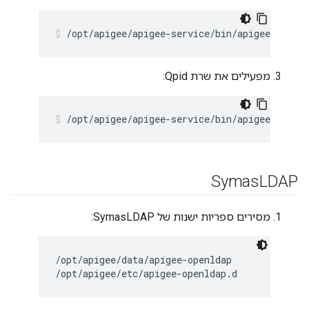
/opt/apigee/apigee-service/bin/apigee-servic
מפעילים את שרת Qpid:
/opt/apigee/apigee-service/bin/apigee-servic
Symas
LDAP
מסירים ספריות ישנות של SymasLDAP:
/opt/apigee/data/apigee-openldap

/opt/apigee/etc/apigee-openldap.d