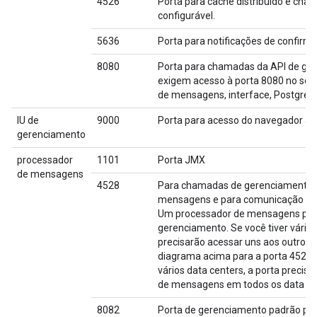
4526
Porta para cache distribuído e cha
configurável.
5636
Porta para notificações de confir
8080
Porta para chamadas da API de ge
exigem acesso à porta 8080 no serv
de mensagens, interface, Postgres,
IU de
9000
Porta para acesso do navegador à 
gerenciamento
processador
1101
Porta JMX
de mensagens
4528
Para chamadas de gerenciamento e 
mensagens e para comunicação do r
Um processador de mensagens preci
gerenciamento. Se você tiver vári
precisarão acessar uns aos outros p
diagrama acima para a porta 4528 
vários data centers, a porta precis
de mensagens em todos os data ce
8082
Porta de gerenciamento padrão par