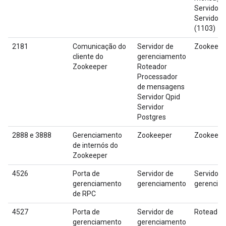
Servidor 
Servidor 
(1103)
2181
Comunicação do
Servidor de
Zookeepe
cliente do
gerenciamento
Zookeeper
Roteador
Processador
de mensagens
Servidor Qpid
Servidor
Postgres
2888 e 3888
Gerenciamento
Zookeeper
Zookeepe
de internós do
Zookeeper
4526
Porta de
Servidor de
Servidor 
gerenciamento
gerenciamento
gerencia
de RPC
4527
Porta de
Servidor de
Roteador
gerenciamento
gerenciamento