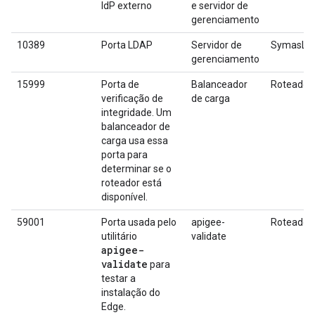
IdP externo
e servidor de
gerenciamento
10389
Porta LDAP
Servidor de
SymasLD
gerenciamento
15999
Porta de
Balanceador
Roteador
verificação de
de carga
integridade. Um
balanceador de
carga usa essa
porta para
determinar se o
roteador está
disponível.
59001
Porta usada pelo
apigee-
Roteador
utilitário
validate
apigee-
validate
para
testar a
instalação do
Edge.