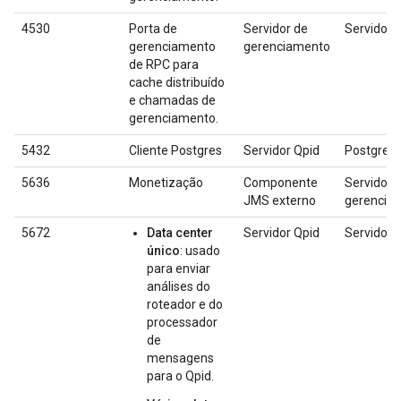
4530
Porta de
Servidor de
Servidor 
gerenciamento
gerenciamento
de RPC para
cache distribuído
e chamadas de
gerenciamento.
5432
Cliente Postgres
Servidor Qpid
Postgres
5636
Monetização
Componente
Servidor 
JMS externo
gerencia
5672
Data center
Servidor Qpid
Servidor 
único
: usado
para enviar
análises do
roteador e do
processador
de
mensagens
para o Qpid.