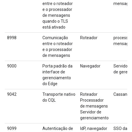
entre o roteador
mensage
e o processador
de mensagens
quando o TLS
está ativado
8998
Comunicação
Roteador
processad
entre o roteador
mensage
e o processador
de mensagens
9000
Porta padrão da
Navegador
Servidor 
interface de
de geren
gerenciamento
do Edge
9042
Transporte nativo
Roteador
Cassandr
do CQL
Processador
de mensagens
Servidor de
gerenciamento
9099
Autenticação de
IdP, navegador
SSO da A