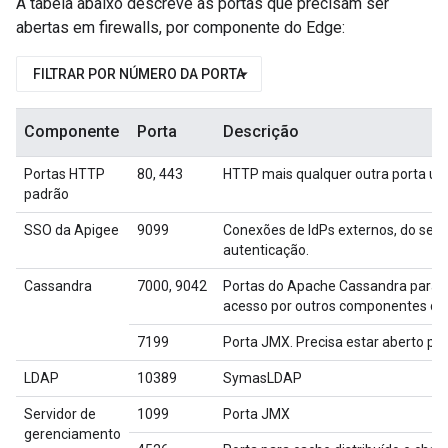
A tabela abaixo descreve as portas que precisam ser
abertas em firewalls, por componente do Edge:
FILTRAR POR NÚMERO DA PORTA
Componente
Porta
Descrição
Portas HTTP
80, 443
HTTP mais qualquer outra porta usa
padrão
SSO da Apigee
9099
Conexões de IdPs externos, do ser
autenticação.
Cassandra
7000, 9042
Portas do Apache Cassandra para 
acesso por outros componentes do
7199
Porta JMX. Precisa estar aberto pa
LDAP
10389
SymasLDAP
Servidor de
1099
Porta JMX
gerenciamento