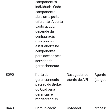
componentes
individuais. Cada
componente
abre uma porta
diferente. A porta
exata usada
depende da
configuração,
mas precisa
estar aberta no
componente
para acesso pelo
servidor de
gerenciamento.
8090
Porta de
Navegador ou
Agente do
gerenciamento
cliente de API
(apigee-q
padrão do Broker
do Qpid para
gerenciar e
monitorar filas.
8443
Comunicação
Roteador
processad