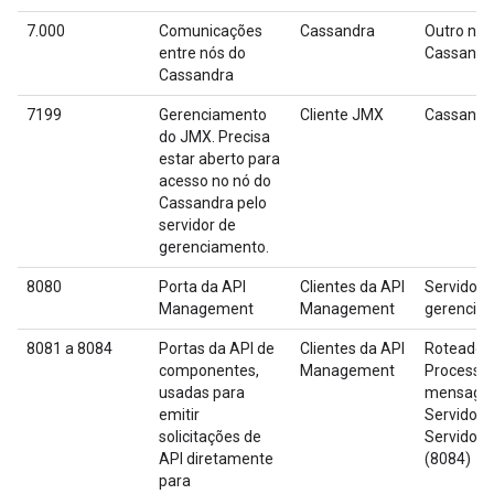
7.000
Comunicações
Cassandra
Outro nó 
entre nós do
Cassandr
Cassandra
7199
Gerenciamento
Cliente JMX
Cassandr
do JMX. Precisa
estar aberto para
acesso no nó do
Cassandra pelo
servidor de
gerenciamento.
8080
Porta da API
Clientes da API
Servidor 
Management
Management
gerencia
8081 a 8084
Portas da API de
Clientes da API
Roteador 
componentes,
Management
Processa
usadas para
mensagen
emitir
Servidor 
solicitações de
Servidor 
API diretamente
(8084)
para