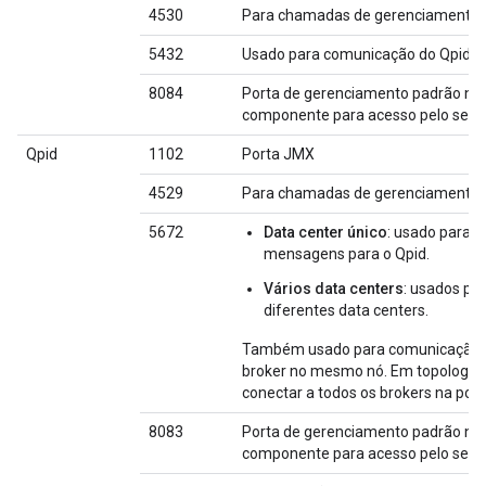
4530
Para chamadas de gerenciamento e 
5432
Usado para comunicação do Qpid/s
8084
Porta de gerenciamento padrão no s
componente para acesso pelo servi
Qpid
1102
Porta JMX
4529
Para chamadas de gerenciamento e 
5672
Data center único
: usado para e
mensagens para o Qpid.
Vários data centers
: usados pa
diferentes data centers.
Também usado para comunicação en
broker no mesmo nó. Em topologias 
conectar a todos os brokers na port
8083
Porta de gerenciamento padrão no s
componente para acesso pelo servi