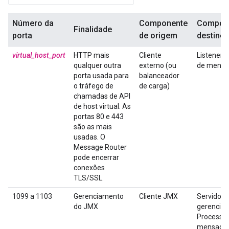
Número da
Componente
Compone
Finalidade
porta
de origem
destino
virtual_host_port
HTTP mais
Cliente
Listener 
qualquer outra
externo (ou
de mensa
porta usada para
balanceador
o tráfego de
de carga)
chamadas de API
de host virtual. As
portas 80 e 443
são as mais
usadas. O
Message Router
pode encerrar
conexões
TLS/SSL.
1099 a 1103
Gerenciamento
Cliente JMX
Servidor 
do JMX
gerencia
Processa
mensagen