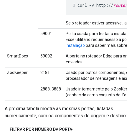
curl -v http://
routerIP
Se o roteador estiver acessível, a s
59001
Porta usada para testar a instalação
Esse utilitário requer acesso à por
instalação
para saber mais sobre a 
SmartDocs
59002
A porta no roteador Edge para onde
enviadas.
ZooKeeper
2181
Usado por outros componentes, com
processador de mensagens e assim 
2888, 3888
Usado internamente pelo ZooKeepe
(conhecido como conjunto do ZooK
A próxima tabela mostra as mesmas portas, listadas
numericamente, com os componentes de origem e destino:
FILTRAR POR NÚMERO DA PORTA