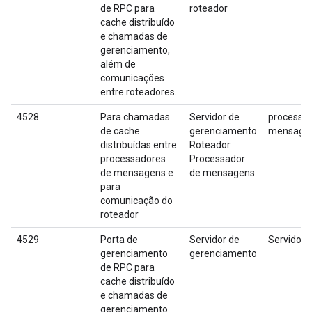
de RPC para
roteador
cache distribuído
e chamadas de
gerenciamento,
além de
comunicações
entre roteadores.
4528
Para chamadas
Servidor de
processad
de cache
gerenciamento
mensage
distribuídas entre
Roteador
processadores
Processador
de mensagens e
de mensagens
para
comunicação do
roteador
4529
Porta de
Servidor de
Servidor 
gerenciamento
gerenciamento
de RPC para
cache distribuído
e chamadas de
gerenciamento.