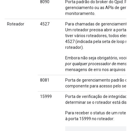
8090
Porta padrão do broker do Qpid. Pre
gerenciamento ou as APIs de geren
monitoramento.
Roteador
4527
Para chamadas de gerenciamento e 
Um roteador precisa abrir a porta 
tiver vários roteadores, todos eles 
4527 (indicada pela seta de loop n
roteador).
Embora não seja obrigatório, você 
por qualquer processador de mensa
mensagens de erro nos arquivos de
8081
Porta de gerenciamento padrão do r
componente para acesso pelo servi
15999
Porta de verificação de integridad
determinar se o roteador está dispo
Para receber o status de um rotead
à porta 15999 no roteador: