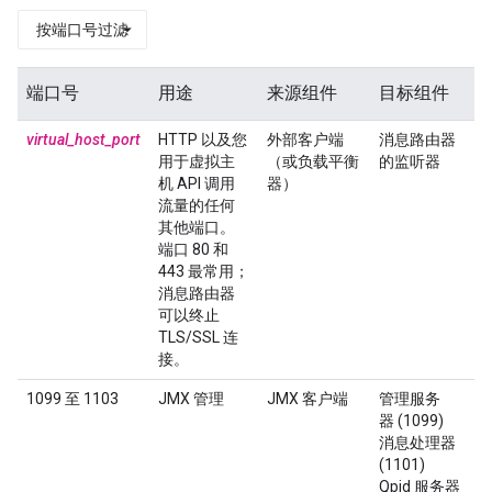
按端口号过滤
端口号
用途
来源组件
目标组件
virtual_host_port
HTTP 以及您
外部客户端
消息路由器
用于虚拟主
（或负载平衡
的监听器
机 API 调用
器）
流量的任何
其他端口。
端口 80 和
443 最常用；
消息路由器
可以终止
TLS/SSL 连
接。
1099 至 1103
JMX 管理
JMX 客户端
管理服务
器 (1099)
消息处理器
(1101)
Qpid 服务器