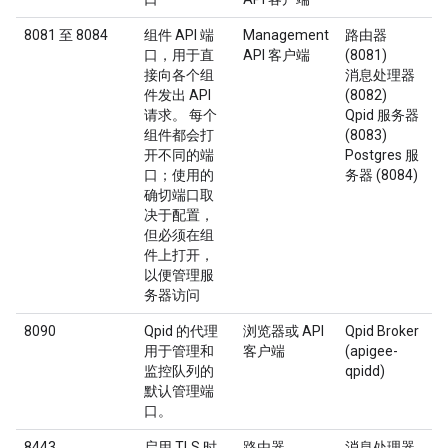
8081 至 8084
组件 API 端
Management
路由器
口，用于直
API 客户端
(8081)
接向各个组
消息处理器
件发出 API
(8082)
请求。 每个
Qpid 服务器
组件都会打
(8083)
开不同的端
Postgres 服
口；使用的
务器 (8084)
确切端口取
决于配置，
但必须在组
件上打开，
以便管理服
务器访问
8090
Qpid 的代理
浏览器或 API
Qpid Broker
用于管理和
客户端
(apigee-
监控队列的
qpidd)
默认管理端
口。
8443
启用 TLS 时
路由器
消息处理器