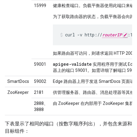
15999
健康检查端口。负载平衡器使用此端口来确
为了获取路由器的状态，负载平衡器会向路由器
curl -v http://
routerIP
:15
如果路由器可访问，则请求返回 HTTP 200
apigee-validate
59001
实用程序用于测试 Edg
器上的端口 59001。如需详细了解端口 590
SmartDocs
59002
Edge 路由器上用于发送 SmartDocs 页面
ZooKeeper
2181
供管理服务器、路由器、消息处理器等其他
2888、
由 ZooKeeper 在内部用于 ZooKeeper 集
3888
下表显示了相同的端口（按数字顺序列出），并包含来源和
目标组件：