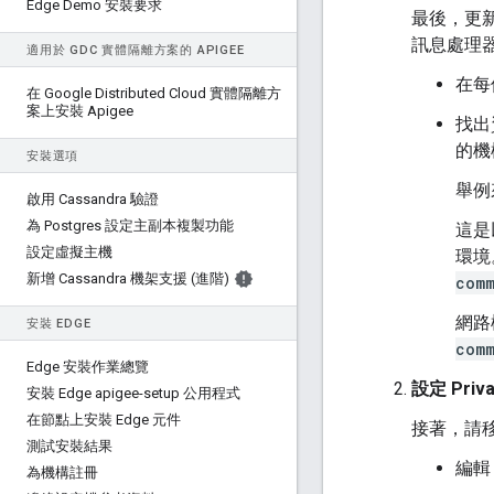
Edge Demo 安裝要求
最後，更新訊
訊息處理器
適用於 GDC 實體隔離方案的 APIGEE
在每
在 Google Distributed Cloud 實體隔離方
案上安裝 Apigee
找出
的機
安裝選項
舉例
啟用 Cassandra 驗證
為 Postgres 設定主副本複製功能
這是以
設定虛擬主機
環境
新增 Cassandra 機架支援 (進階)
comm
網路
安裝 EDGE
comm
Edge 安裝作業總覽
設定 Priva
安裝 Edge apigee-setup 公用程式
在節點上安裝 Edge 元件
接著，請移
測試安裝結果
編
為機構註冊