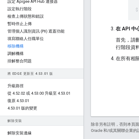
設定 Apigee API Hub 連接器
設定執行階段
檢查上傳狀態和錯誤
暫時停止上傳
在 API
管理個人識別資訊 (PII) 遮蓋功能
填寫聯絡人任職單位
首先，請刪
移除機構
行階段資
調解機構
在所有相
排解整合問題
將 EDGE 更新至 4
.
53
.
01 版
升級路徑
從 4
.
52
.
02 或 4
.
53
.
00 升級至 4
.
53
.
01
復原 4
.
53
.
01
4
.
53
.
01 版的變更
解除安裝
除非另有註明，否則本頁
Oracle 和/或其關聯企業
解除安裝邊緣