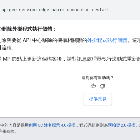
apigee-service edge-uapim-connector restart
 中心刪除外掛程式執行個體
：
除與要從 API 中心移除的機構相關聯的
外掛程式執行個體
。這
料流程。
關 MP 節點上更新這個檔案後，請對訊息處理器執行滾動式重新
這對你有幫助嗎？
提供意見
面中的內容是採用
創用 CC 姓名標示 4.0 授權
，程式碼範例則為
阿帕契 2.0 授權
。
的註冊商標。