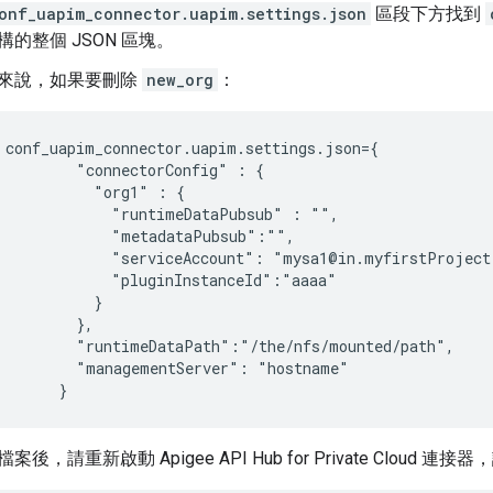
onf_uapim_connector.uapim.settings.json
區段下方找到
構的整個 JSON 區塊。
來說，如果要刪除
new_org
：
conf_uapim_connector.uapim.settings.json={

         "connectorConfig" : {

           "org1" : {

             "runtimeDataPubsub" : "",

             "metadataPubsub":"",

             "serviceAccount": "mysa1@in.myfirstProject"
             "pluginInstanceId":"aaaa"

           }

         },

         "runtimeDataPath":"/the/nfs/mounted/path",

         "managementServer": "hostname"

案後，請重新啟動 Apigee API Hub for Private Cloud 