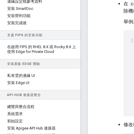
邊緣設定檔參考資料
在
c
安裝 Smart
Doc
除機
安裝營利功能
舉例
安裝完成後
支援 FIPS 的安裝功能
 
在啟用 FIPS 的 RHEL 8
.
X 或 Rocky 8
.
X 上
使用 Edge for Private Cloud
 
 
 
安裝新版 EDGE 體驗
 
私有雲的邊緣 UI
 
 
安裝 Edge UI
 
 
API HUB 連接器整合
 
總覽與整合流程
系統需求
初始設定
修改檔
安裝 Apigee API Hub 連接器