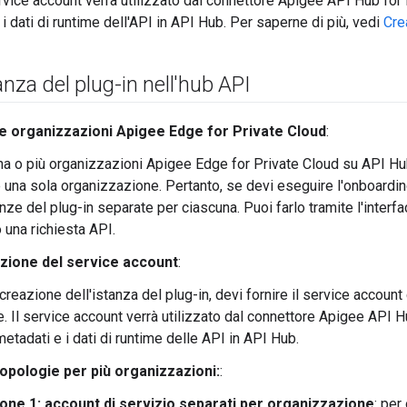
vice account verrà utilizzato dal connettore Apigee API Hub for P
i dati di runtime dell'API in API Hub. Per saperne di più, vedi
Cre
anza del plug-in nell'hub API
le organizzazioni Apigee Edge for Private Cloud
:
na o più organizzazioni Apigee Edge for Private Cloud su API Hub
 una sola organizzazione. Pertanto, se devi eseguire l'onboarding
nze del plug-in separate per ciascuna. Puoi farlo tramite l'interf
 una richiesta API.
zione del service account
:
creazione dell'istanza del plug-in, devi fornire il service accoun
. Il service account verrà utilizzato dal connettore Apigee API H
metadati e i dati di runtime delle API in API Hub.
topologie per più organizzazioni:
:
one 1: account di servizio separati per organizzazione
: per