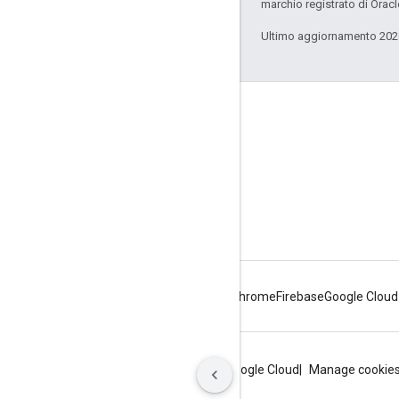
marchio registrato di Oracl
Ultimo aggiornamento 202
Informazioni su Apigee
We're part of Google
Eventi
Partner
ebook e webcast
Android
Chrome
Firebase
Google Cloud
Privacy
Termini del sito
Termini di Google Cloud
Manage cookie