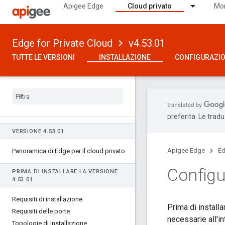
Apigee Edge
Cloud privato
Mon
Edge for Private Cloud
v4.53.01
TUTTE LE VERSIONI
INSTALLAZIONE
CONFIGURAZI
preferita. Le trad
VERSIONE 4
.
53
.
01
Apigee Edge
Ed
Panoramica di Edge per il cloud privato
Configur
PRIMA DI INSTALLARE LA VERSIONE
4
.
53
.
01
Requisiti di installazione
Prima di installa
Requisiti delle porte
necessarie all'i
Topologie di installazione