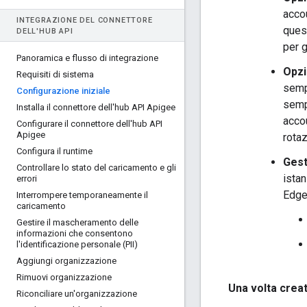
accou
INTEGRAZIONE DEL CONNETTORE
quest
DELL'HUB API
per g
Panoramica e flusso di integrazione
Opzi
Requisiti di sistema
sempl
Configurazione iniziale
sempl
Installa il connettore dell'hub API Apigee
accou
Configurare il connettore dell'hub API
Apigee
rotaz
Configura il runtime
Gest
Controllare lo stato del caricamento e gli
istan
errori
Edge 
Interrompere temporaneamente il
caricamento
Gestire il mascheramento delle
informazioni che consentono
l'identificazione personale (PII)
Aggiungi organizzazione
Rimuovi organizzazione
Una volta creat
Riconciliare un'organizzazione