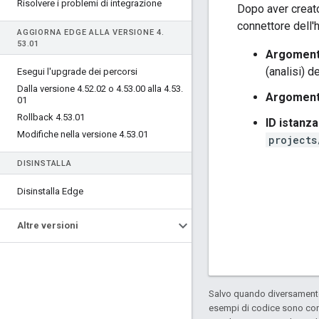
Risolvere i problemi di integrazione
Dopo aver creato
connettore dell'
AGGIORNA EDGE ALLA VERSIONE 4
.
53
.
01
Argomento
(analisi) de
Esegui l'upgrade dei percorsi
Dalla versione 4
.
52
.
02 o 4
.
53
.
00 alla 4
.
53
.
Argoment
01
Rollback 4
.
53
.
01
ID istanza
Modifiche nella versione 4
.
53
.
01
projects
DISINSTALLA
Disinstalla Edge
Altre versioni
Salvo quando diversamente 
esempi di codice sono con