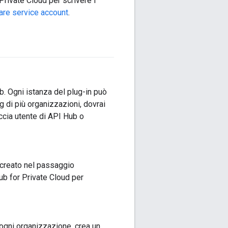
rivate Cloud per scrivere i
are service account
.
. Ogni istanza del plug-in può
 di più organizzazioni, dovrai
accia utente di API Hub o
t creato nel passaggio
ub for Private Cloud per
 ogni organizzazione, crea un