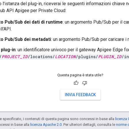
 l'istanza del plug-in, riceverai le seguenti informazioni chiave n
hub API Apigee per Private Cloud:
 Pub/Sub dei dati di runtime
: un argomento Pub/Sub per il car
ll'API.
o Pub/Sub dei metadati
: un argomento Pub/Sub per caricare i m
 plug-in
: un identificatore univoco per il gateway Apigee Edge fo
/
PROJECT_ID
/locations/
LOCATION
/plugins/
PLUGIN_ID
/in
Questa pagina è stata utile?
INVIA FEEDBACK
specificato, i contenuti di questa pagina sono concessi in base alla
licenza 
cessi in base alla
licenza Apache 2.0
. Per ulteriori dettagli, consulta le
norme d