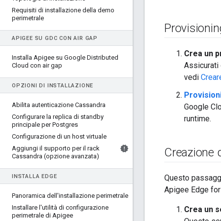
Requisiti di installazione della demo
perimetrale
Provisionin
APIGEE SU GDC CON AIR GAP
Crea un p
Installa Apigee su Google Distributed
Assicurati 
Cloud con air gap
vedi
Crear
OPZIONI DI INSTALLAZIONE
Provision
Abilita autenticazione Cassandra
Google Clou
Configurare la replica di standby
runtime.
principale per Postgres
Configurazione di un host virtuale
Aggiungi il supporto per il rack
Creazione d
Cassandra (opzione avanzata)
INSTALLA EDGE
Questo passaggio
Apigee Edge for
Panoramica dell'installazione perimetrale
Installare l'utilità di configurazione
Crea un s
perimetrale di Apigee