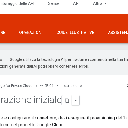
itoraggio delle API
Sense
API
Altro
ONE
OPERAZIONI
GUIDE ILLUSTRATIVE
ASSISTEN
Google utilizza la tecnologia AI per tradurre i contenuti nella tua l
uzioni generate dall'AI potrebbero contenere errori.
ge for Private Cloud
v4.53.01
Installazione
azione iniziale
re e configurare il connettore, devi eseguire il provisioning dell'
nterno del progetto Google Cloud: