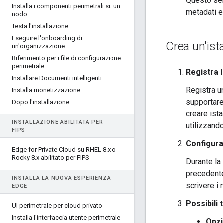
Questo ser
Installa i componenti perimetrali su un
metadati e 
nodo
Testa l'installazione
Eseguire l'onboarding di
Crea un'ist
un'organizzazione
Riferimento per i file di configurazione
perimetrale
Registra 
Installare Documenti intelligenti
Registra u
Installa monetizzazione
supportare
Dopo l'installazione
creare ista
INSTALLAZIONE ABILITATA PER
utilizzando
FIPS
Configura
Edge for Private Cloud su RHEL 8
.
x o
Rocky 8
.
x abilitato per FIPS
Durante la 
precedente
INSTALLA LA NUOVA ESPERIENZA
scrivere i 
EDGE
Possibili 
UI perimetrale per cloud privato
Installa l'interfaccia utente perimetrale
Opzi