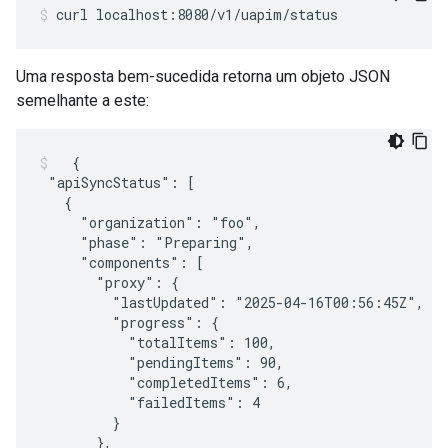
curl localhost:8080/v1/uapim/status
Uma resposta bem-sucedida retorna um objeto JSON
semelhante a este:
  {

 "apiSyncStatus": [

   {

     "organization": "foo",

     "phase": "Preparing",

     "components": [

       "proxy": {

         "lastUpdated": "2025-04-16T00:56:45Z",

         "progress": {

           "totalItems": 100,

           "pendingItems": 90,

           "completedItems": 6,

           "failedItems": 4

         }

       },
