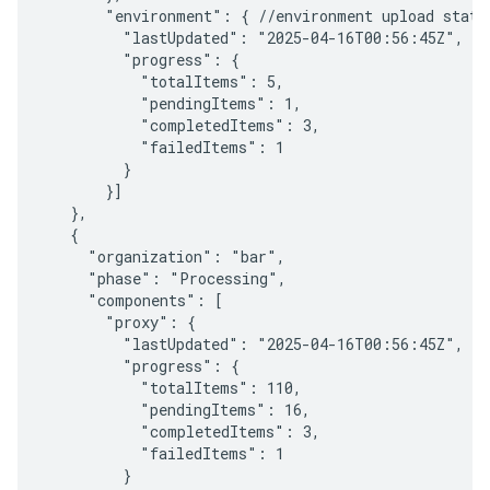
       "environment": { //environment upload status
         "lastUpdated": "2025-04-16T00:56:45Z",

         "progress": {

           "totalItems": 5,

           "pendingItems": 1,

           "completedItems": 3,

           "failedItems": 1

         }

       }]

   },

   {

     "organization": "bar",

     "phase": "Processing",

     "components": [

       "proxy": {

         "lastUpdated": "2025-04-16T00:56:45Z",

         "progress": {

           "totalItems": 110,

           "pendingItems": 16,

           "completedItems": 3,

           "failedItems": 1

         }
