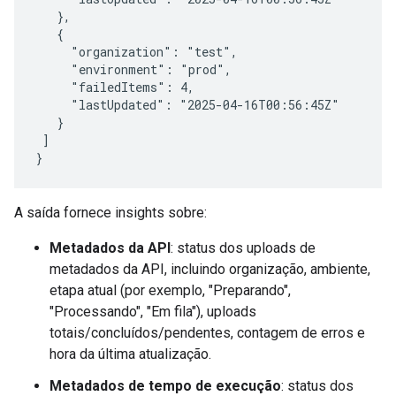
   },

   {

     "organization": "test",

     "environment": "prod",

     "failedItems": 4,

     "lastUpdated": "2025-04-16T00:56:45Z"

   }

 ]

A saída fornece insights sobre:
Metadados da API
: status dos uploads de
metadados da API, incluindo organização, ambiente,
etapa atual (por exemplo, "Preparando",
"Processando", "Em fila"), uploads
totais/concluídos/pendentes, contagem de erros e
hora da última atualização.
Metadados de tempo de execução
: status dos