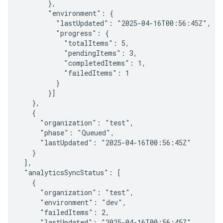
       },

       "environment": {

         "lastUpdated": "2025-04-16T00:56:45Z",

         "progress": {

           "totalItems": 5,

           "pendingItems": 3,

           "completedItems": 1,

           "failedItems": 1

         }

       }]

   },

   {

     "organization": "test",

     "phase": "Queued",

     "lastUpdated": "2025-04-16T00:56:45Z"

   }

 ],

 "analyticsSyncStatus": [

   {

     "organization": "test",

     "environment": "dev",

     "failedItems": 2,

     "lastUpdated": "2025-04-16T00:56:45Z"
