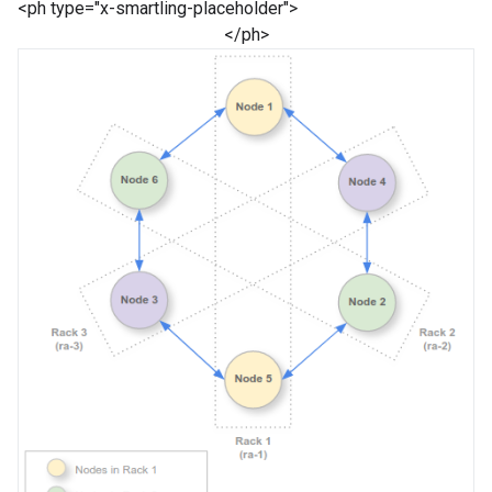
<ph type="x-smartling-placeholder">
</ph>