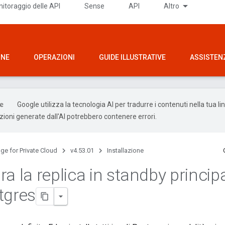
itoraggio delle API
Sense
API
Altro
ONE
OPERAZIONI
GUIDE ILLUSTRATIVE
ASSISTEN
Google utilizza la tecnologia AI per tradurre i contenuti nella tua l
uzioni generate dall'AI potrebbero contenere errori.
ge for Private Cloud
v4.53.01
Installazione
a la replica in standby princip
tgres