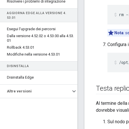
Risolvere i problemi di integrazione
AGGIORNA EDGE ALLA VERSIONE 4
.
rm -
53
.
01
Esegui l'upgrade dei percorsi
Nota
: s
Dalla versione 4
.
52
.
02 o 4
.
53
.
00 alla 4
.
53
.
01
Configura i
Rollback 4
.
53
.
01
Modifiche nella versione 4
.
53
.
01
/opt
DISINSTALLA
Disinstalla Edge
Testa repli
Altre versioni
Al termine della 
dovrebbe visualiz
Sul nodo p