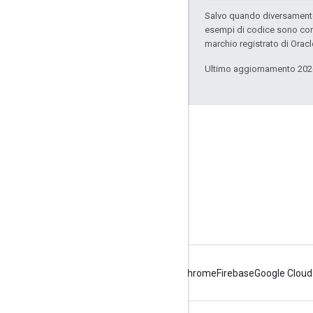
Salvo quando diversamente 
esempi di codice sono con
marchio registrato di Oracl
Ultimo aggiornamento 202
Informazioni su Apigee
We're part of Google
Eventi
Partner
ebook e webcast
Android
Chrome
Firebase
Google Cloud