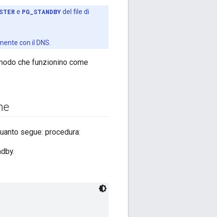
STER
e
PG_STANDBY
del file di
amente con il DNS.
n modo che funzionino come
ne
 quanto segue: procedura:
ndby.