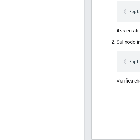
/opt
Assicurati c
Sul nodo i
/opt
Verifica ch