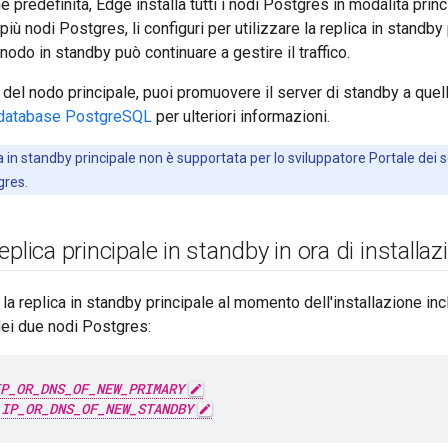
predefinita, Edge installa tutti i nodi Postgres in modalità princi
iù nodi Postgres, li configuri per utilizzare la replica in standby 
 nodo in standby può continuare a gestire il traffico.
e del nodo principale, puoi promuovere il server di standby a quel
di database PostgreSQL
per ulteriori informazioni.
a in standby principale non è supportata per lo sviluppatore Portale dei se
gres.
plica principale in standby in ora di installaz
 la replica in standby principale al momento dell'installazione in
dei due nodi Postgres:
P_OR_DNS_OF_NEW_PRIMARY
=
IP_OR_DNS_OF_NEW_STANDBY