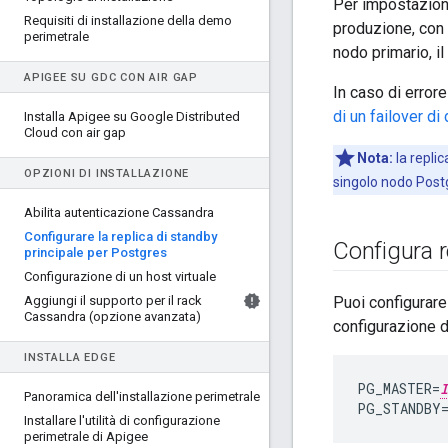
Per impostazione 
Requisiti di installazione della demo
produzione, con p
perimetrale
nodo primario, il
APIGEE SU GDC CON AIR GAP
In caso di error
di un failover 
Installa Apigee su Google Distributed
Cloud con air gap
Nota:
la replic
OPZIONI DI INSTALLAZIONE
singolo nodo Post
Abilita autenticazione Cassandra
Configurare la replica di standby
Configura re
principale per Postgres
Configurazione di un host virtuale
Aggiungi il supporto per il rack
Puoi configurare
Cassandra (opzione avanzata)
configurazione 
INSTALLA EDGE
PG_MASTER
=
I
Panoramica dell'installazione perimetrale
PG_STANDBY
Installare l'utilità di configurazione
perimetrale di Apigee