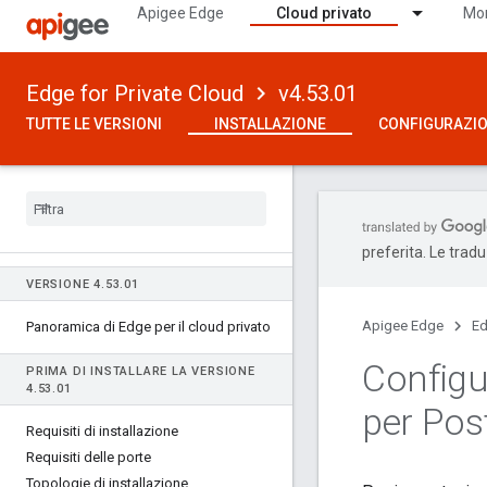
Apigee Edge
Cloud privato
Mon
Edge for Private Cloud
v4.53.01
TUTTE LE VERSIONI
INSTALLAZIONE
CONFIGURAZI
preferita. Le trad
VERSIONE 4
.
53
.
01
Apigee Edge
Ed
Panoramica di Edge per il cloud privato
Configur
PRIMA DI INSTALLARE LA VERSIONE
4
.
53
.
01
per Pos
Requisiti di installazione
Requisiti delle porte
Topologie di installazione