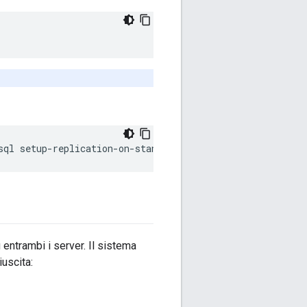
sql setup-replication-on-standby -f 
configFile
u entrambi i server. Il sistema
iuscita: