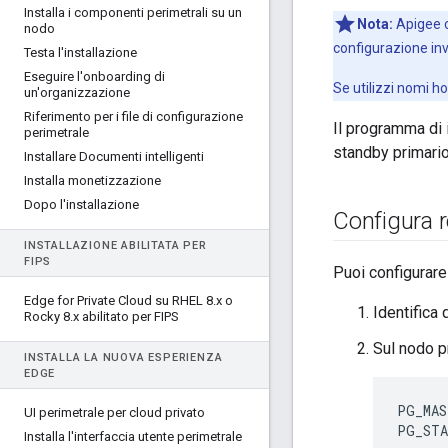
Installa i componenti perimetrali su un
Nota:
Apigee co
nodo
configurazione invi
Testa l'installazione
Eseguire l'onboarding di
Se utilizzi nomi ho
un'organizzazione
Riferimento per i file di configurazione
Il programma di
perimetrale
standby primario 
Installare Documenti intelligenti
Installa monetizzazione
Dopo l'installazione
Configura r
INSTALLAZIONE ABILITATA PER
FIPS
Puoi configurare
Edge for Private Cloud su RHEL 8
.
x o
Identifica 
Rocky 8
.
x abilitato per FIPS
Sul nodo pr
INSTALLA LA NUOVA ESPERIENZA
EDGE
PG_MAS
UI perimetrale per cloud privato
PG_STA
Installa l'interfaccia utente perimetrale