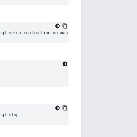
sql setup-replication-on-master -f 
configFile
:
sql stop