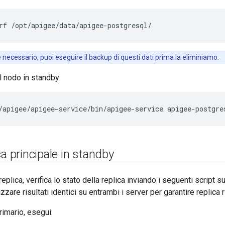
rf /opt/apigee/data/apigee-postgresql/
e necessario, puoi eseguire il backup di questi dati prima la eliminiamo.
l nodo in standby:
/apigee/apigee-service/bin/apigee-service apigee-postgre
ca principale in standby
replica, verifica lo stato della replica inviando i seguenti script s
zare risultati identici su entrambi i server per garantire replica r
rimario, esegui: