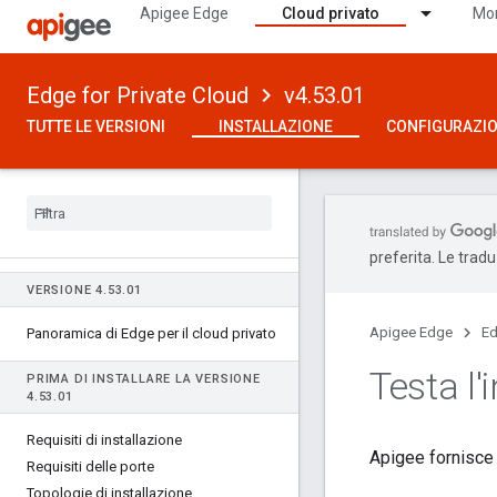
Apigee Edge
Cloud privato
Mon
Edge for Private Cloud
v4.53.01
TUTTE LE VERSIONI
INSTALLAZIONE
CONFIGURAZI
preferita. Le trad
VERSIONE 4
.
53
.
01
Apigee Edge
Ed
Panoramica di Edge per il cloud privato
Testa l'
PRIMA DI INSTALLARE LA VERSIONE
4
.
53
.
01
Requisiti di installazione
Apigee fornisce s
Requisiti delle porte
Topologie di installazione