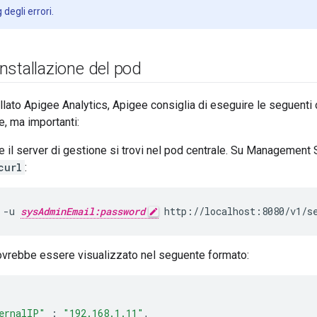
g degli errori.
'installazione del pod
allato Apigee Analytics, Apigee consiglia di eseguire le seguenti
e, ma importanti:
he il server di gestione si trovi nel pod centrale. Su Management
curl
:
 -u 
sysAdminEmail:password
 http://localhost:8080/v1/s
ovrebbe essere visualizzato nel seguente formato:
ernalIP"
:
"192.168.1.11"
,