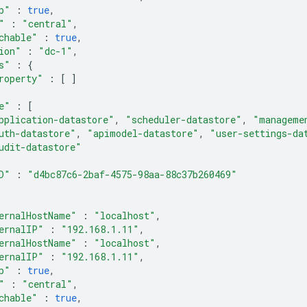
p"
:
true
,
"
:
"central"
,
chable"
:
true
,
ion"
:
"dc-1"
,
s"
:
{
roperty"
:
[
]
e"
:
[
pplication-datastore"
,
"scheduler-datastore"
,
"manageme
uth-datastore"
,
"apimodel-datastore"
,
"user-settings-da
udit-datastore"
D"
:
"d4bc87c6-2baf-4575-98aa-88c37b260469"
ernalHostName"
:
"localhost"
,
ernalIP"
:
"192.168.1.11"
,
ernalHostName"
:
"localhost"
,
ernalIP"
:
"192.168.1.11"
,
p"
:
true
,
"
:
"central"
,
chable"
:
true
,