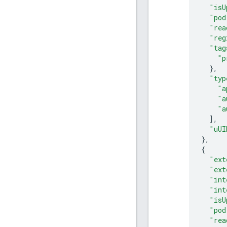
"isU
"pod
"rea
"reg
"tag
"p
},
"typ
"a
"a
"a
],
"uUI
},
{
"ext
"ext
"int
"int
"isU
"pod
"rea