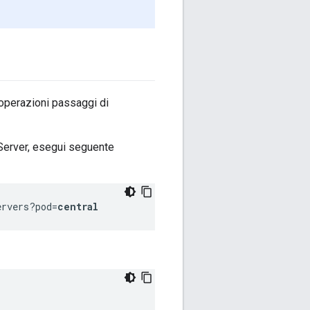
 operazioni passaggi di
 Server, esegui seguente
ervers?pod=
central