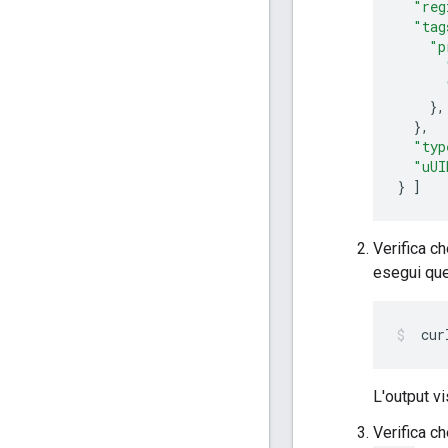
"reg
"tag
"p
},
},
"typ
"uUI
}
]
Verifica c
esegui qu
 cur
L'output vi
Verifica c