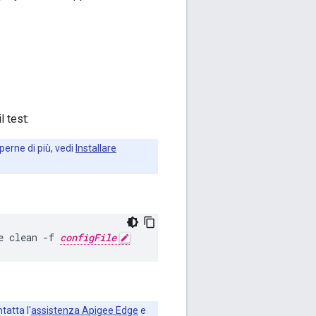
l test:
perne di più, vedi
Installare
e clean -f 
configFile
tatta l'
assistenza Apigee Edge
e