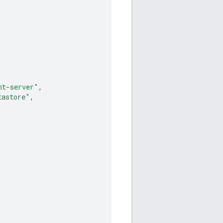
nt-server"
,
tastore"
,