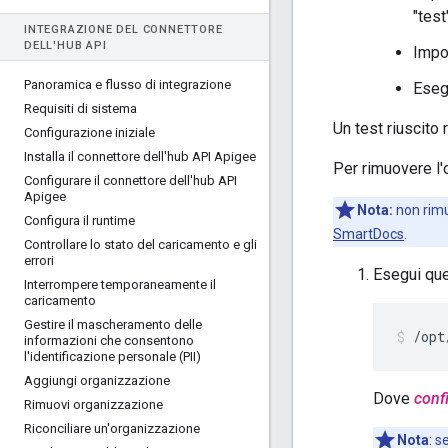
"tes
INTEGRAZIONE DEL CONNETTORE
DELL'HUB API
Impo
Panoramica e flusso di integrazione
Esegu
Requisiti di sistema
Un test riuscito
Configurazione iniziale
Installa il connettore dell'hub API Apigee
Per rimuovere l'o
Configurare il connettore dell'hub API
Apigee
Nota:
non rimu
Configura il runtime
SmartDocs
.
Controllare lo stato del caricamento e gli
errori
Esegui qu
Interrompere temporaneamente il
caricamento
Gestire il mascheramento delle
/opt
informazioni che consentono
l'identificazione personale (PII)
Aggiungi organizzazione
Dove
conf
Rimuovi organizzazione
Riconciliare un'organizzazione
Nota
: s