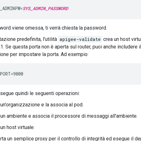
_ADMINPW=
SYS_ADMIN_PASSWORD
word viene omessa, ti verrà chiesta la password.
zione predefinita, l'utilità
apigee-validate
crea un host virtu
1. Se questa porta non è aperta sul router, puoi anche includere i
ione per impostare la porta. Ad esempio:
PORT=9000
esegue quindi le seguenti operazioni:
un'organizzazione e la associa al pod.
 un ambiente e associa il processore di messaggi all'ambiente.
un host virtuale.
ta un semplice proxy per il controllo di integrità ed esegue il d