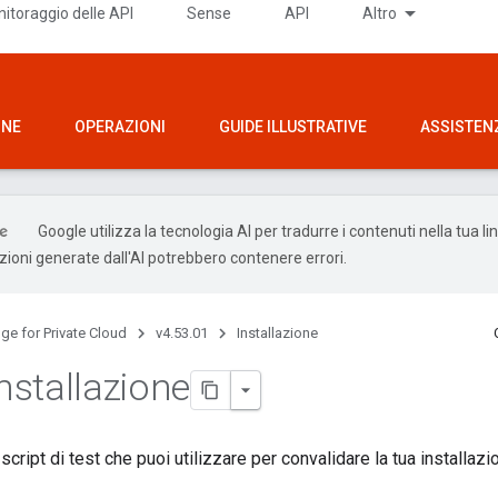
itoraggio delle API
Sense
API
Altro
ONE
OPERAZIONI
GUIDE ILLUSTRATIVE
ASSISTEN
Google utilizza la tecnologia AI per tradurre i contenuti nella tua l
uzioni generate dall'AI potrebbero contenere errori.
ge for Private Cloud
v4.53.01
Installazione
installazione
cript di test che puoi utilizzare per convalidare la tua installazi