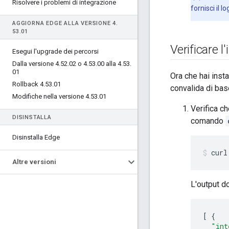
Risolvere i problemi di integrazione
fornisci il lo
AGGIORNA EDGE ALLA VERSIONE 4
.
53
.
01
Verificare l
Esegui l'upgrade dei percorsi
Dalla versione 4
.
52
.
02 o 4
.
53
.
00 alla 4
.
53
.
01
Ora che hai inst
Rollback 4
.
53
.
01
convalida di bas
Modifiche nella versione 4
.
53
.
01
Verifica c
DISINSTALLA
comando
Disinstalla Edge
curl
Altre versioni
L'output d
[
{
"int