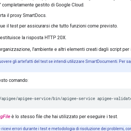
t" completamente gestito di Google Cloud.
rta il proxy SmartDocs.
e il test per assicurarsi che tutto funzioni come previsto.
 restituisce la risposta HTTP 20X.
rganizzazione, l'ambiente e altri elementi creati dagli script per i
overe gli artefatti del test se intendi utilizzare SmartDocumenti. Per sa
esto comando:
/apigee/apigee-service/bin/apigee-service apigee-validat
igFile
è lo stesso file che hai utilizzato per eseguire i test.
e ricevi errori durante i test e metodologia di risoluzione dei problemi, con