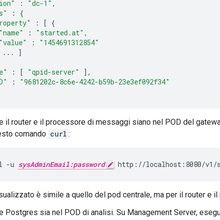
ion"
:
"dc-1"
,
s"
:
{
roperty"
:
[
{
"name"
:
"started.at"
,
"value"
:
"1454691312854"
...
]
e"
:
[
"qpid-server"
],
D"
:
"9681202c-8c6e-4242-b59b-23e3ef092f34"
he il router e il processore di messaggi siano nel POD del gatewa
esto comando
curl
:
l -u 
sysAdminEmail:password
 http://localhost:8080/v1/
sualizzato è simile a quello del pod centrale, ma per il router e 
he Postgres sia nel POD di analisi. Su Management Server, es