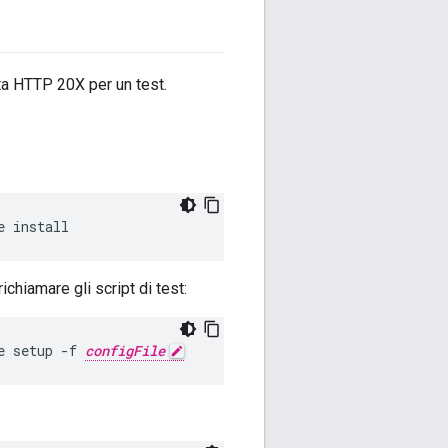
ta HTTP 20X per un test.
e install
chiamare gli script di test:
e setup -f 
configFile