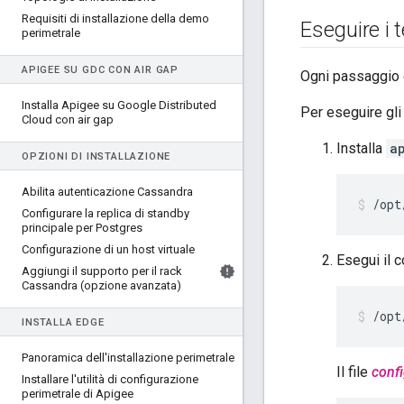
Requisiti di installazione della demo
Eseguire i 
perimetrale
APIGEE SU GDC CON AIR GAP
Ogni passaggio d
Installa Apigee su Google Distributed
Per eseguire gli s
Cloud con air gap
Installa
a
OPZIONI DI INSTALLAZIONE
Abilita autenticazione Cassandra
/opt
Configurare la replica di standby
principale per Postgres
Configurazione di un host virtuale
Esegui il 
Aggiungi il supporto per il rack
Cassandra (opzione avanzata)
/opt
INSTALLA EDGE
Panoramica dell'installazione perimetrale
Il file
confi
Installare l'utilità di configurazione
perimetrale di Apigee