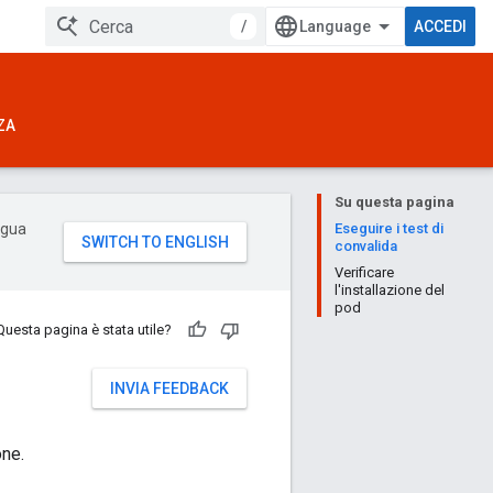
/
ACCEDI
ZA
Su questa pagina
ingua
Eseguire i test di
convalida
Verificare
l'installazione del
pod
Questa pagina è stata utile?
INVIA FEEDBACK
one.