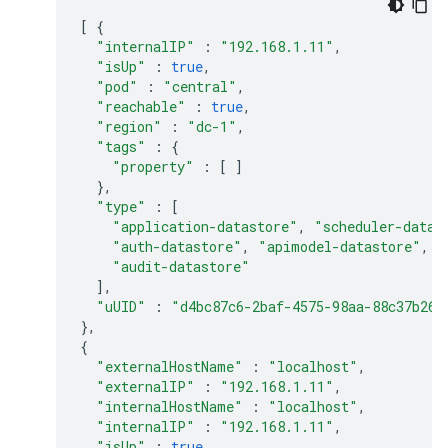
[
{
"internalIP"
:
"192.168.1.11"
,
"isUp"
:
true
,
"pod"
:
"central"
,
"reachable"
:
true
,
"region"
:
"dc-1"
,
"tags"
:
{
"property"
:
[
]
},
"type"
:
[
"application-datastore"
,
"scheduler-datas
"auth-datastore"
,
"apimodel-datastore"
,
"
"audit-datastore"
],
"uUID"
:
"d4bc87c6-2baf-4575-98aa-88c37b260
},
{
"externalHostName"
:
"localhost"
,
"externalIP"
:
"192.168.1.11"
,
"internalHostName"
:
"localhost"
,
"internalIP"
:
"192.168.1.11"
,
"isUp"
:
true
,