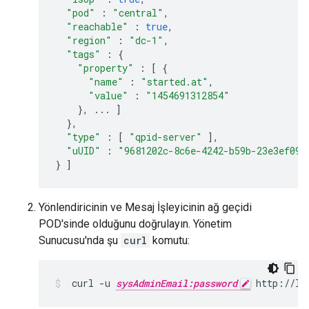
"pod"
:
"central"
,
"reachable"
:
true
,
"region"
:
"dc-1"
,
"tags"
:
{
"property"
:
[
{
"name"
:
"started.at"
,
"value"
:
"1454691312854"
},
...
]
},
"type"
:
[
"qpid-server"
],
"uUID"
:
"9681202c-8c6e-4242-b59b-23e3ef092
}
]
Yönlendiricinin ve Mesaj İşleyicinin ağ geçidi
POD'sinde olduğunu doğrulayın. Yönetim
Sunucusu'nda şu
curl
komutu:
 curl -u 
sysAdminEmail:password
 http://lo