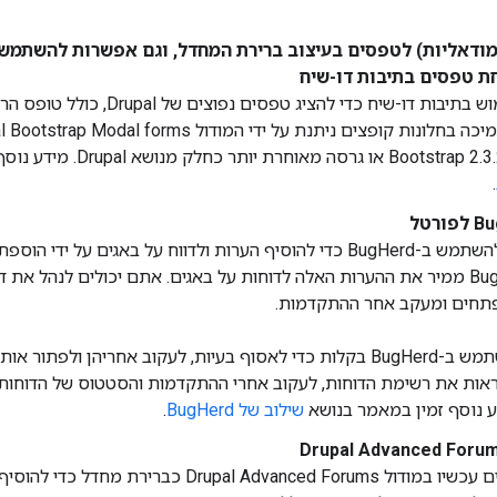
(מודאליות) לטפסים בעיצוב ברירת המחדל, וגם אפשרות להשתמש
ת טפסים בתיבות דו-שיח
הפורטל תומך עכשיו בשימוש בתיבות דו-שיח כד
.
משתמשי הפורטל יכולים להשתמש ב-BugHerd כדי להוסיף הערות ולדווח על באגים
הפורטל. לאחר מכן, BugHerd ממיר את ההערות האלה לדוחות על באגים. אתם יכולים לנהל 
תחים ומעקב אחר ההתקדמות.
צוות פיתוח שלם יכול להשתמש ב-BugHerd בקלות כדי לאסוף בעיות, לעקוב אחריהן ול
וח דוחות BugHerd, לראות את רשימת הדוחות, לעקוב אחרי ההתקדמות והסטטוס של הדוח
ע נוסף זמין במאמר בנושא
שילוב של BugHerd
.
פורומים בפורטל משתמשים עכשיו במודול upal Advanced Forums