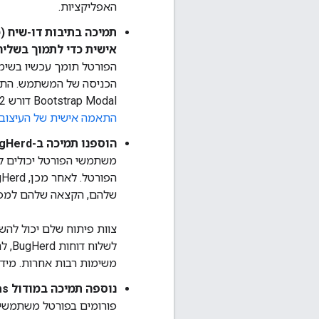
האפליקציות.
תמיכה בתיבות דו-שיח 
אישית כדי לתמוך בשליח
Bootstrap Modal דורש Bootstrap 2.3.2 או גרסה מאוחרת יותר כחלק מנושא Drupal. מידע נוסף זמין במאמר בנושא
התאמה אישית של העיצוב
הוספנו תמיכה ב-BugHerd לפורטל
שלהם, הקצאה שלהם למפ
לשל
משימות רבות אחרות. מיד
נוספה תמיכה במודול Drupal Advanced Forums