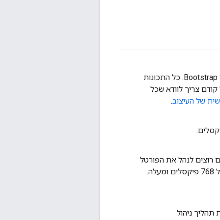
פורטלים משתמשים עכשיו כברירת מחדל בעיצוב החדש של Apigee Responsive שמבוסס על Bootstrap 3. כל התכונות
בל קודם צריך לוודא שכל
ית של העיצוב
.
רים ניידים. אם רוצים לנהל את הפורטל
במכשיר נייד, אפשר להפעיל את תפריט האדמין החדש שתומך במכשירים ניידים עם רוחב מסך של 768 פיקסלים ומעלה.
תהליך ניהול