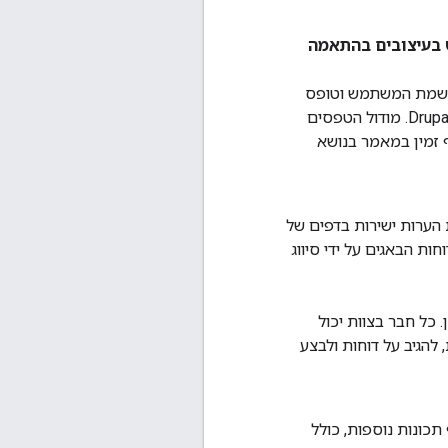
 בעיצובים בהתאמה
י להציג טפסים נפוצים של Drupal, כולל טופס הרשמת המשתמש וטופס
הכניסה של המשתמש. התמיכה בחלונות קופצים ניתנת על ידי המודול Drupal Bootstrap Modal forms. מודול הטפסים
 על ידי הוספת הערות ישירות בדפים של
את דוחות הבאגים על ידי סיווג
פתור אותן. כל חבר בצוות יכול
ות, להגיב על דוחות ולבצע
Dr כברירת מחדל כדי להוסיף תכונות נוספות, כולל