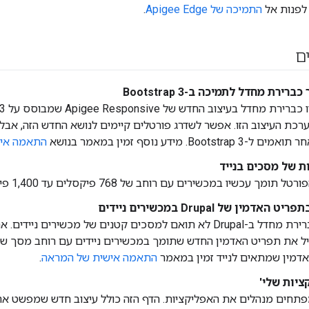
 לפנות אל
התמיכה של Apigee Edge
.
ם
רת מחדל לתמיכה ב-Bootstrap 3
Boot זמינות בערכת העיצוב הזו. אפשר לשדרג פורטלים קיימים לנושא החדש הזה, א
 מידע נוסף זמין במאמר בנושא
התאמה איש
ת של מסכים בנייד
עכשיו במכשירים עם רוחב של 768 פיקסלים עד 1,400 פיקסלים.
של Drupal במכשירים ניידים
תפריט האדמין שמוגדר כברירת מחדל ב-Drupal לא תואם למסכים קטנים של מכשי
דמין שמתאים לנייד זמין במאמר
התאמה אישית של המראה
.
ציות שלי'
פתחים מנהלים את האפליקציות. הדף הזה כולל עיצוב חדש שמפשט את 