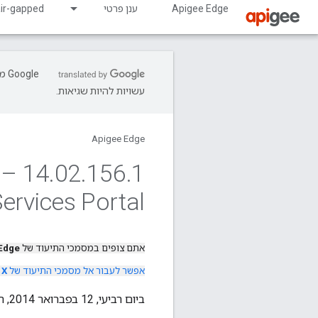
Apigee Edge
ענן פרטי
air-gapped
עשויות להיות שגיאות.
Apigee Edge
14
.
02
.
156
.
ervices Portal
אתם צופים במסמכי התיעוד של
Edge
אפשר לעבור אל מסמכי התיעוד של
 X
ביום רביעי, 12 בפברואר 2014, השקנו את גרסה 14.02.156.1 של פורטל שירותי הפיתוח של Apigee לענן בלבד.