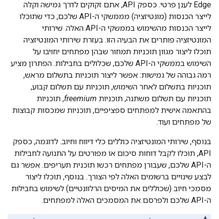
Edge לענן פרטי. כספק API, אתם זקוקים לדרך גמישה וקלה
לייצר הכנסות (מונטיזציה) מממשקי ה-API שלכם, כדי שתוכלו
לייצר הכנסות מהשימוש בממשקי ה-API האלה. שירותי
המונטיזציה פותרים את הבעיה הזו. בעזרת שירותי המונטיזציה
תוכלו ליצור מגוון תוכניות תמחור שבהן מפתחים יחויבו על
השימוש בממשקי ה-API שלכם, שכלולים בחבילות. הפתרון מציע
רמה גבוהה של גמישות: אפשר ליצור תוכניות בתשלום מראש,
תוכניות בתשלום לאחר השימוש, תוכניות עם תשלום קבוע,
תוכניות עם תשלום משתנה, תוכניות
freemium
, תוכניות
בהתאמה אישית למפתחים ספציפיים, תוכניות שמכסות קבוצות
של מפתחים ועוד.
בנוסף, שירותי המונטיזציה כוללים כלי דיווח וחיוב. לדוגמה, כספק
API, תוכלו לקבל דוחות סיכום או מפורטים על התנועה לחבילות
ה-API שלכם, שעבורן מפתחים רכשו תוכנית תעריפים. אפשר גם
לבצע שינויים ברשומים האלה לפי הצורך. בנוסף, תוכלו ליצור
מסמכי חיוב (שכוללים את המיסים הרלוונטיים) לשימוש בחבילות
ה-API שלכם ולפרסם את המסמכים האלה למפתחים.