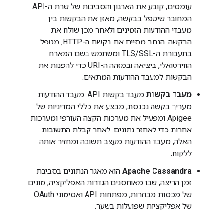
עומסים, קובע את הארגון והסביבות של שרת ה-API
המחובר שיטפל בבקשה, מאזן את הבקשות בין
מעבדי ההודעות הזמינים ולאחר מכן שולח את
הבקשה. הנתב מסיים את בקשת ה-HTTP, מטפל
בתעבורת ה-TLS/SSL ומשתמש בשם המארח
הווירטואלי, ביציאה ובמזהה ה-URI כדי להפנות את
הבקשות למעבד ההודעות המתאים.
מעבד בקשות
מעבד בקשות API. מעבד ההודעות
מעריך בקשה נכנסת, מבצע את כללי המדיניות של
Apigee ומפעיל את מערכות הקצה העורפי ומערכות
אחרות כדי לאחזר נתונים. לאחר קבלת התשובות
האלה, מעבד ההודעות מעצב תשובה ומחזיר אותה
ללקוח.
Apache Cassandra
הוא מאגר הנתונים בסביבת
זמן הריצה, שבו מאוחסנים הגדרות האפליקציה, מונים
של מכסות מבוזרות, מפתחות API ואסימוני OAuth
של אפליקציות שפועלות בשער.