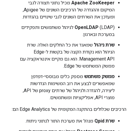
Apache ZooKeeper
מכיל נתוני תצורה לגבי
המיקום וההגדרה של הרכיבים השונים של Apigee,
ומעדכן את השרתים השונים לגבי שינויים בהגדרות.
OpenLDAP
(LDAP) לניהול משתמשים ותפקידים
במערכת ובארגון.
שרת ניהול
שמאגד את כל החלקים האלה. שרת
הניהול הוא נקודת הקצה של בקשות ל-Edge
Management API. הוא גם מקיים אינטראקציה עם
ממשק המשתמש של Edge.
ממשק משתמש
מספק כלים מבוססי-דפדפן
שמאפשרים לבצע את רוב המשימות הנדרשות
ליצירה, להגדרה ולניהול של שרתים proxy של API,
מוצרי API, אפליקציות ומשתמשים.
הרכיבים שכלולים בהתקנה המקומית של Edge Analytics הם:
שרת Qpid
מנהל את מערכת התור לנתוני ניתוח.