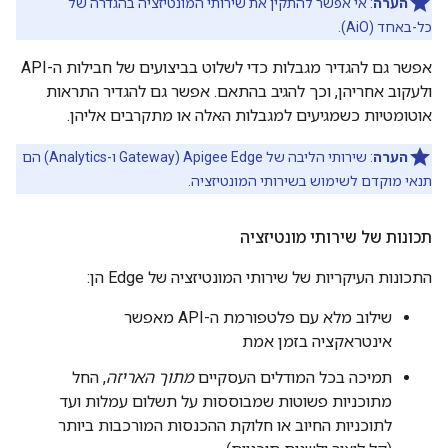
הערה
: אי אפשר להתקין את שירותי המונטיזציה בהגדרה של
כל-באחד (AiO).
אפשר גם להגדיר מגבלות כדי לשלוט בביצועים של חבילות ה-API
ולעקוב אחריהן, וכך להגיב בהתאם. אפשר גם להגדיר התראות
אוטומטיות כשמגיעים למגבלות האלה או מתקרבים אליהן.
הערה
: שירותי הליבה של Apigee Edge‏ (Gateway ו-Analytics) הם
תנאי מוקדם לשימוש בשירותי המונטיזציה.
תכונות של שירותי מונטיזציה
התכונות העיקריות של שירותי המונטיזציה של Edge הן:
שילוב מלא עם פלטפורמת ה-API מאפשר
אינטראקציה בזמן אמת
תמיכה בכל המודלים העסקיים
מתוך האריזה
, החל
מתוכניות פשוטות שמבוססות על תשלום עמלות ועד
לתוכניות החיוב או חלוקת ההכנסות המורכבות ביותר