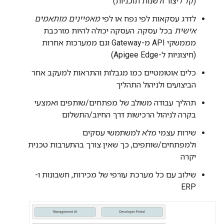
(קל ליצור ולשנות תוכניות)
לדרג עסקאות לפי נפח או לפי
מאפיינים מותאמים
אישית
בכל עסקה. העסקה יכולה להיות מורכבת
מממשקי API מ-Gateway וגם ממערכות אחרות
(חיצוניות ל-Apigee Edge)
כלים אוטומטיים כמו מגבלות והתראות למעקב אחר
הביצועים ולניהול התהליך
תהליך עבודה משולב של מפתחים/שותפים ואמצעי
בקרה לניהול הרכישות דרך החיוב/התשלום
שירות עצמי מלא למשתמשי עסקים
ולמפתחים/שותפים, כך שאין צורך בהתערבות טכנית
יקרה
שילוב עם כל מערכת עורפי של מכירות, חשבונות ו-
ERP