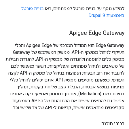
למידע נוסף על בניית פורטל למפתחים, ראו
בניית פורטל
באמצעות Drupal 9
.
Apigee Edge Gateway
Edge Gateway הוא המודול המרכזי של Apigee Edge והכלי
העיקרי לניהול ממשקי ה-API. ממשק המשתמש של Gateway
מספק כלים להוספה ולהגדרה של ממשקי ה-API, להגדרת חבילות
של משאבים ולניהול מפתחים ואפליקציות. השער מאפשר לכם
להעביר את רוב הבעיות הנפוצות בניהול של ממשק ה-API לקצה
העורפי. כשאתם מוסיפים ממשק API, אתם יכולים להחיל כללי
מדיניות בנושאי אבטחה, הגבלת קצב שליחת בקשות, תהליך
בחירת רשת (Mediation), אחסון במטמון ואמצעי בקרה אחרים.
אפשר גם להתאים אישית את ההתנהגות של ה-API באמצעות
סקריפטים מותאמים אישית, קריאות ל-API של צד שלישי וכו'.
רכיבי תוכנה